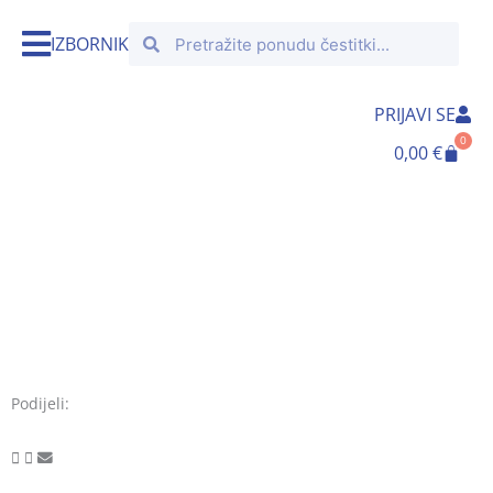
Skip
Search
Search
to
IZBORNIK
content
PRIJAVI SE
0
Cart
0,00
€
Podijeli: