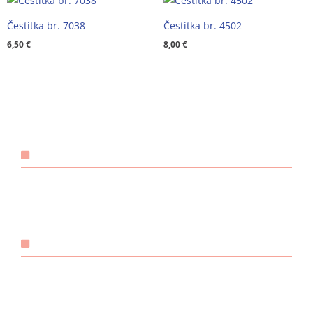
Čestitka br. 7038
Čestitka br. 4502
6,50
€
8,00
€
KONTAKT
Email:
@ebzduran
rh.tsm-sulegna
Mobitel: +385 98 1893 948
POVEZNICE
O nama
Načini plaćanja
Dostava i preuzimanje