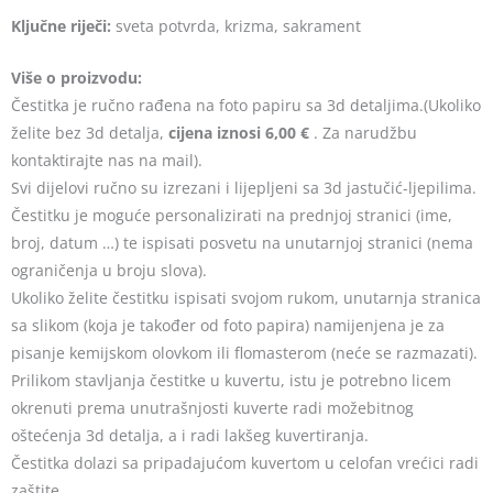
Ključne riječi:
sveta potvrda, krizma, sakrament
Više o proizvodu:
Čestitka je ručno rađena na foto papiru sa 3d detaljima.(Ukoliko
želite bez 3d detalja,
cijena iznosi 6,00 €
. Za narudžbu
kontaktirajte nas na mail).
Svi dijelovi ručno su izrezani i lijepljeni sa 3d jastučić-ljepilima.
Čestitku je moguće personalizirati na prednjoj stranici (ime,
broj, datum …) te ispisati posvetu na unutarnjoj stranici (nema
ograničenja u broju slova).
Ukoliko želite čestitku ispisati svojom rukom, unutarnja stranica
sa slikom (koja je također od foto papira) namijenjena je za
pisanje kemijskom olovkom ili flomasterom (neće se razmazati).
Prilikom stavljanja čestitke u kuvertu, istu je potrebno licem
okrenuti prema unutrašnjosti kuverte radi možebitnog
oštećenja 3d detalja, a i radi lakšeg kuvertiranja.
Čestitka dolazi sa pripadajućom kuvertom u celofan vrećici radi
zaštite.