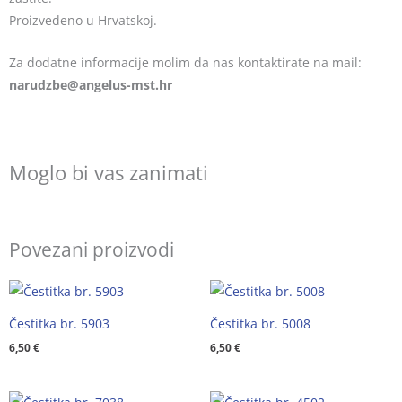
Proizvedeno u Hrvatskoj.
Za dodatne informacije molim da nas kontaktirate na mail:
@ebzduran
rh.tsm-sulegna
Moglo bi vas zanimati
Povezani proizvodi
Čestitka br. 5903
Čestitka br. 5008
6,50
€
6,50
€