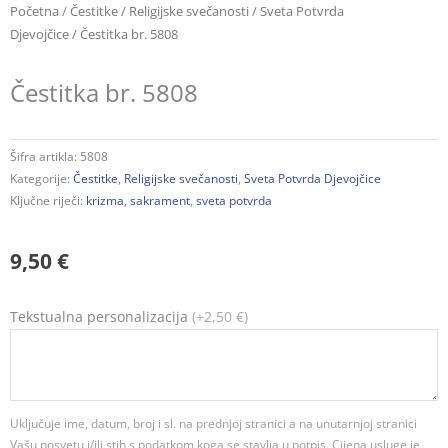
Početna
/
Čestitke
/
Religijske svečanosti
/
Sveta Potvrda
Djevojčice
/ Čestitka br. 5808
Čestitka br. 5808
Šifra artikla:
5808
Kategorije:
Čestitke
,
Religijske svečanosti
,
Sveta Potvrda Djevojčice
Ključne riječi:
krizma
,
sakrament
,
sveta potvrda
9,50
€
Čestitka
Tekstualna personalizacija
(+2,50 €)
br.
5808
količina
Uključuje ime, datum, broj i sl. na prednjoj stranici a na unutarnjoj stranici
Vašu posvetu i/ili stih s podatkom koga se stavlja u potpis. Cijena usluge je