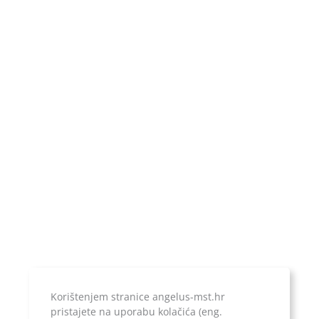
OIB:
85708302379
MBS:
081207245
Upis u sudski registar:
Trgovački sud u Zagrebu
Poslovni račun:
ERSTE & STEIERMARKISCHE BANK d.d.
IBAN:
HR1924020061100899052
Temeljni kapital:
20.000,00 kn, uplaćen u cijelosti
Korištenjem stranice angelus-mst.hr
pristajete na uporabu kolačića (eng.