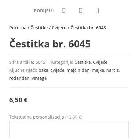
PODIJELI:
Početna
/
Čestitke
/
Cvijeće
/ Čestitka br. 6045
Čestitka br. 6045
Šifra artikla:
6045
Kategorije:
Čestitke
,
Cvijeće
Ključne riječi:
baka
,
cvijeće
,
majčin dan
,
majka
,
narcis
,
rođendan
,
vintage
6,50
€
Čestitka
Tekstualna personalizacija
(+2,50 €)
br.
6045