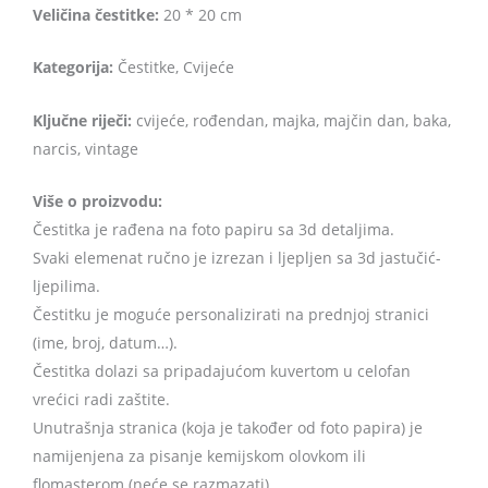
Veličina čestitke:
20 * 20 cm
Kategorija:
Čestitke, Cvijeće
Ključne riječi:
cvijeće, rođendan, majka, majčin dan, baka,
narcis, vintage
Više o proizvodu:
Čestitka je rađena na foto papiru sa 3d detaljima.
Svaki elemenat ručno je izrezan i ljepljen sa 3d jastučić-
ljepilima.
Čestitku je moguće personalizirati na prednjoj stranici
(ime, broj, datum…).
Čestitka dolazi sa pripadajućom kuvertom u celofan
vrećici radi zaštite.
Unutrašnja stranica (koja je također od foto papira) je
namijenjena za pisanje kemijskom olovkom ili
flomasterom (neće se razmazati).