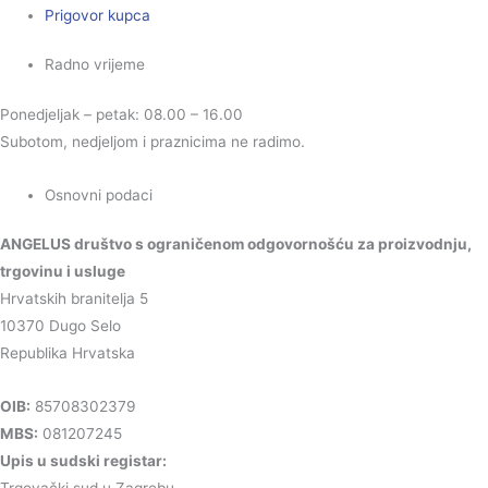
Prigovor kupca
Radno vrijeme
Ponedjeljak – petak: 08.00 – 16.00
Subotom, nedjeljom i praznicima ne radimo.
Osnovni podaci
ANGELUS društvo s ograničenom odgovornošću za proizvodnju,
trgovinu i usluge
Hrvatskih branitelja 5
10370 Dugo Selo
Republika Hrvatska
OIB:
85708302379
MBS:
081207245
Upis u sudski registar:
Trgovački sud u Zagrebu