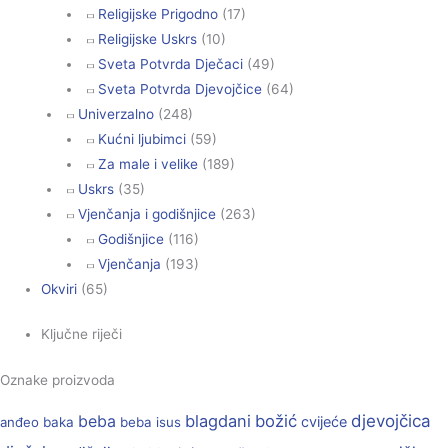
Religijske Prigodno
(17)
Religijske Uskrs
(10)
Sveta Potvrda Dječaci
(49)
Sveta Potvrda Djevojčice
(64)
Univerzalno
(248)
Kućni ljubimci
(59)
Za male i velike
(189)
Uskrs
(35)
Vjenčanja i godišnjice
(263)
Godišnjice
(116)
Vjenčanja
(193)
Okviri
(65)
Ključne riječi
Oznake proizvoda
beba
blagdani
božić
djevojčica
cvijeće
anđeo
baka
beba isus