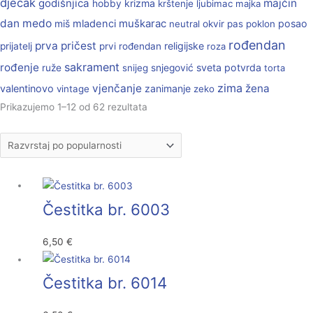
dječak
godišnjica
majčin
krizma
hobby
krštenje
ljubimac
majka
dan
medo
muškarac
miš
mladenci
posao
neutral
okvir
pas
poklon
rođendan
prva pričest
religijske
prijatelj
prvi rođendan
roza
sakrament
rođenje
sveta potvrda
ruže
snijeg
snjegović
torta
zima
vjenčanje
žena
valentinovo
zanimanje
vintage
zeko
Prikazujemo 1–12 od 62 rezultata
Čestitka br. 6003
6,50
€
Čestitka br. 6014