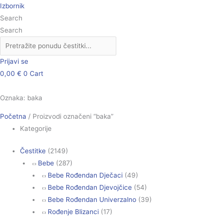
Skip
Poredano
Izbornik
to
po
Search
content
popularnosti
Search
Prijavi se
0,00
€
0
Cart
Oznaka: baka
Početna
/ Proizvodi označeni “baka”
Kategorije
Čestitke
(2149)
Bebe
(287)
Bebe Rođendan Dječaci
(49)
Bebe Rođendan Djevojčice
(54)
Bebe Rođendan Univerzalno
(39)
Rođenje Blizanci
(17)