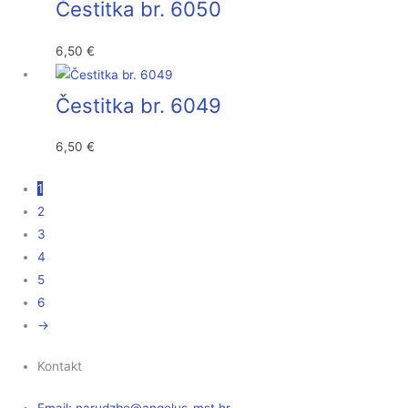
Čestitka br. 6050
6,50
€
Čestitka br. 6049
6,50
€
1
2
3
4
5
6
→
Kontakt
Email:
@ebzduran
rh.tsm-sulegna