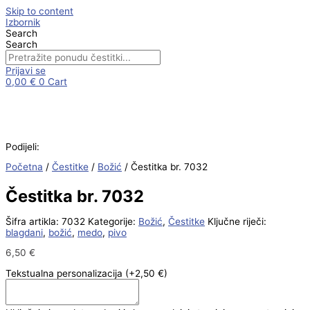
Skip to content
Izbornik
Search
Search
Prijavi se
0,00
€
0
Cart
Podijeli:
Početna
/
Čestitke
/
Božić
/ Čestitka br. 7032
Čestitka br. 7032
Šifra artikla:
7032
Kategorije:
Božić
,
Čestitke
Ključne riječi:
blagdani
,
božić
,
medo
,
pivo
6,50
€
Tekstualna personalizacija
(+2,50 €)