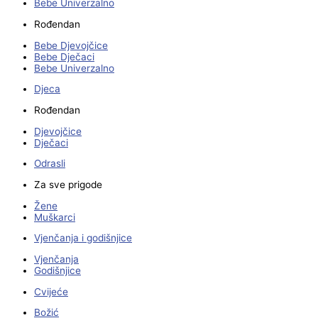
Bebe Univerzalno
Rođendan
Bebe Djevojčice
Bebe Dječaci
Bebe Univerzalno
Djeca
Rođendan
Djevojčice
Dječaci
Odrasli
Za sve prigode
Žene
Muškarci
Vjenčanja i godišnjice
Vjenčanja
Godišnjice
Cvijeće
Božić