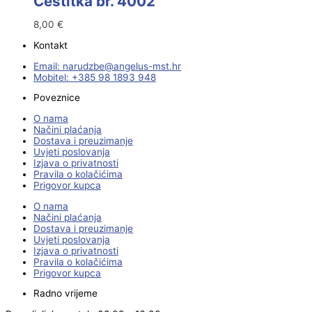
Čestitka br. 4002
8,00
€
Kontakt
Email:
@ebzduran
rh.tsm-sulegna
Mobitel: +385 98 1893 948
Poveznice
O nama
Načini plaćanja
Dostava i preuzimanje
Uvjeti poslovanja
Izjava o privatnosti
Pravila o kolačićima
Prigovor kupca
O nama
Načini plaćanja
Dostava i preuzimanje
Uvjeti poslovanja
Izjava o privatnosti
Pravila o kolačićima
Prigovor kupca
Radno vrijeme