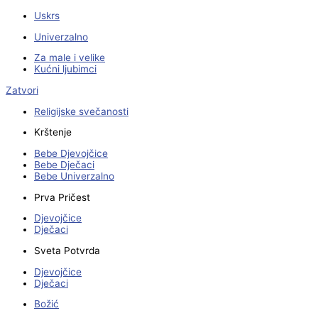
Uskrs
Univerzalno
Za male i velike
Kućni ljubimci
Zatvori
Religijske svečanosti
Krštenje
Bebe Djevojčice
Bebe Dječaci
Bebe Univerzalno
Prva Pričest
Djevojčice
Dječaci
Sveta Potvrda
Djevojčice
Dječaci
Božić