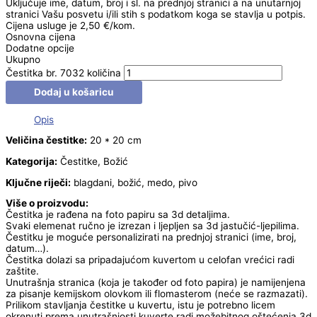
Uključuje ime, datum, broj i sl. na prednjoj stranici a na unutarnjoj
stranici Vašu posvetu i/ili stih s podatkom koga se stavlja u potpis.
Cijena usluge je 2,50 €/kom.
Osnovna cijena
Dodatne opcije
Ukupno
Čestitka br. 7032 količina
Dodaj u košaricu
Opis
Veličina čestitke:
20 * 20 cm
Kategorija:
Čestitke, Božić
Ključne riječi:
blagdani, božić, medo, pivo
Više o proizvodu:
Čestitka je rađena na foto papiru sa 3d detaljima.
Svaki elemenat ručno je izrezan i ljepljen sa 3d jastučić-ljepilima.
Čestitku je moguće personalizirati na prednjoj stranici (ime, broj,
datum…).
Čestitka dolazi sa pripadajućom kuvertom u celofan vrećici radi
zaštite.
Unutrašnja stranica (koja je također od foto papira) je namijenjena
za pisanje kemijskom olovkom ili flomasterom (neće se razmazati).
Prilikom stavljanja čestitke u kuvertu, istu je potrebno licem
okrenuti prema unutrašnjosti kuverte radi možebitnog oštećenja 3d