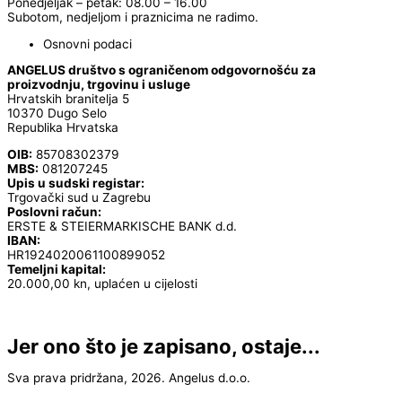
Ponedjeljak – petak: 08.00 – 16.00
Subotom, nedjeljom i praznicima ne radimo.
Osnovni podaci
ANGELUS društvo s ograničenom odgovornošću za
proizvodnju, trgovinu i usluge
Hrvatskih branitelja 5
10370 Dugo Selo
Republika Hrvatska
OIB:
85708302379
MBS:
081207245
Upis u sudski registar:
Trgovački sud u Zagrebu
Poslovni račun:
ERSTE & STEIERMARKISCHE BANK d.d.
IBAN:
HR1924020061100899052
Temeljni kapital:
20.000,00 kn, uplaćen u cijelosti
Jer ono što je zapisano, ostaje...
Sva prava pridržana, 2026. Angelus d.o.o.