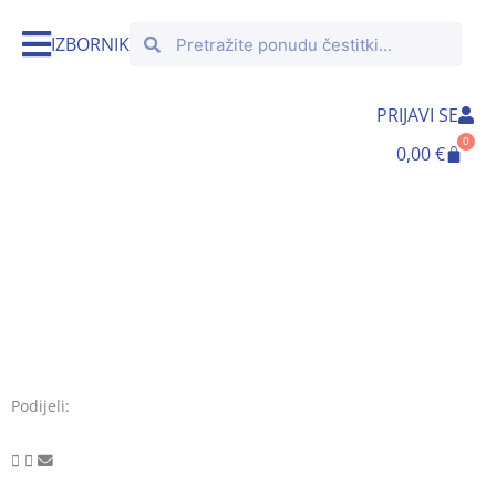
Skip
Search
Search
to
IZBORNIK
content
PRIJAVI SE
0
Cart
0,00
€
Podijeli: