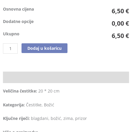
Osnovna cijena
6,50 €
Dodatne opcije
0,00 €
Ukupno
6,50 €
Dodaj u košaricu
Opis
Veličina čestitke:
20 * 20 cm
Kategorija:
Čestitke, Božić
Ključne riječi:
blagdani, božić, zima, prizor