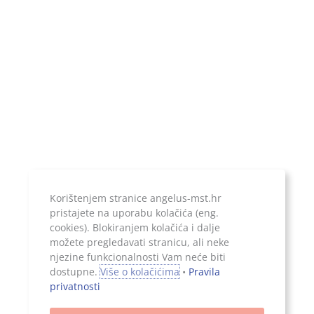
Temeljni kapital:
20.000,00 kn, uplaćen u cijelosti
Jer ono što je zapisano, ostaje...
Korištenjem stranice angelus-mst.hr
pristajete na uporabu kolačića (eng.
cookies). Blokiranjem kolačića i dalje
možete pregledavati stranicu, ali neke
njezine funkcionalnosti Vam neće biti
Sva prava pridržana, 2026. Angelus d.o.o.
dostupne.
Više o kolačićima
•
Pravila
privatnosti