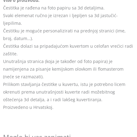
Više o proizvodu:
Čestitka je rađena na foto papiru sa 3d detaljima.
Svaki elemenat ručno je izrezan i ljepljen sa 3d jastučić-
ljepilima.
Čestitku je moguće personalizirati na prednjoj stranici (ime,
broj, datum…).
Čestitka dolazi sa pripadajućom kuvertom u celofan vrećici radi
zaštite.
Unutrašnja stranica (koja je također od foto papira) je
namijenjena za pisanje kemijskom olovkom ili flomasterom
(neće se razmazati).
Prilikom stavljanja čestitke u kuvertu, istu je potrebno licem
okrenuti prema unutrašnjosti kuverte radi možebitnog
oštećenja 3d detalja, a i radi lakšeg kuvertiranja.
Proizvedeno u Hrvatskoj.