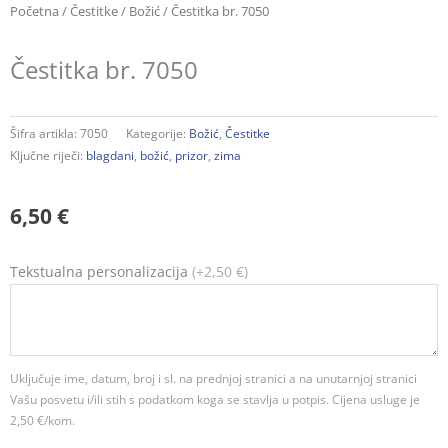
Početna
/
Čestitke
/
Božić
/ Čestitka br. 7050
Čestitka br. 7050
Šifra artikla:
7050
Kategorije:
Božić
,
Čestitke
Ključne riječi:
blagdani
,
božić
,
prizor
,
zima
6,50
€
Čestitka
Tekstualna personalizacija
(+2,50 €)
br.
7050
količina
Uključuje ime, datum, broj i sl. na prednjoj stranici a na unutarnjoj stranici
Vašu posvetu i/ili stih s podatkom koga se stavlja u potpis. Cijena usluge je
2,50 €/kom.