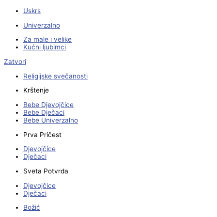
Uskrs
Univerzalno
Za male i velike
Kućni ljubimci
Zatvori
Religijske svečanosti
Krštenje
Bebe Djevojčice
Bebe Dječaci
Bebe Univerzalno
Prva Pričest
Djevojčice
Dječaci
Sveta Potvrda
Djevojčice
Dječaci
Božić