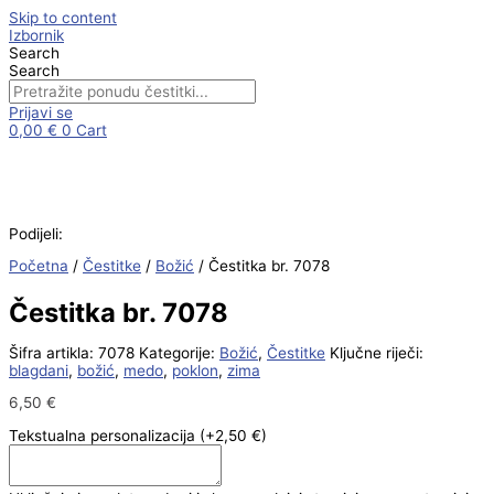
Skip to content
Izbornik
Search
Search
Prijavi se
0,00
€
0
Cart
Podijeli:
Početna
/
Čestitke
/
Božić
/ Čestitka br. 7078
Čestitka br. 7078
Šifra artikla:
7078
Kategorije:
Božić
,
Čestitke
Ključne riječi:
blagdani
,
božić
,
medo
,
poklon
,
zima
6,50
€
Tekstualna personalizacija
(+2,50 €)