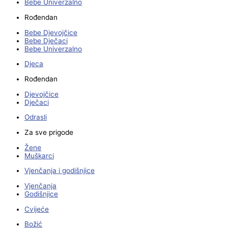
Bebe Univerzalno
Rođendan
Bebe Djevojčice
Bebe Dječaci
Bebe Univerzalno
Djeca
Rođendan
Djevojčice
Dječaci
Odrasli
Za sve prigode
Žene
Muškarci
Vjenčanja i godišnjice
Vjenčanja
Godišnjice
Cvijeće
Božić