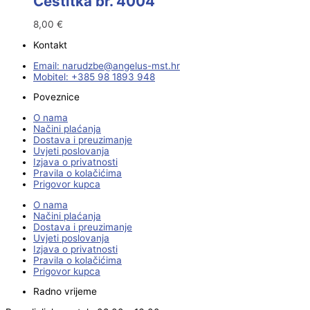
Čestitka br. 4004
8,00
€
Kontakt
Email:
@ebzduran
rh.tsm-sulegna
Mobitel: +385 98 1893 948
Poveznice
O nama
Načini plaćanja
Dostava i preuzimanje
Uvjeti poslovanja
Izjava o privatnosti
Pravila o kolačićima
Prigovor kupca
O nama
Načini plaćanja
Dostava i preuzimanje
Uvjeti poslovanja
Izjava o privatnosti
Pravila o kolačićima
Prigovor kupca
Radno vrijeme