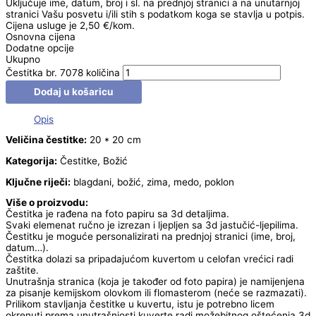
Uključuje ime, datum, broj i sl. na prednjoj stranici a na unutarnjoj
stranici Vašu posvetu i/ili stih s podatkom koga se stavlja u potpis.
Cijena usluge je 2,50 €/kom.
Osnovna cijena
Dodatne opcije
Ukupno
Čestitka br. 7078 količina
Dodaj u košaricu
Opis
Veličina čestitke:
20 * 20 cm
Kategorija:
Čestitke, Božić
Ključne riječi:
blagdani, božić, zima, medo, poklon
Više o proizvodu:
Čestitka je rađena na foto papiru sa 3d detaljima.
Svaki elemenat ručno je izrezan i ljepljen sa 3d jastučić-ljepilima.
Čestitku je moguće personalizirati na prednjoj stranici (ime, broj,
datum…).
Čestitka dolazi sa pripadajućom kuvertom u celofan vrećici radi
zaštite.
Unutrašnja stranica (koja je također od foto papira) je namijenjena
za pisanje kemijskom olovkom ili flomasterom (neće se razmazati).
Prilikom stavljanja čestitke u kuvertu, istu je potrebno licem
okrenuti prema unutrašnjosti kuverte radi možebitnog oštećenja 3d