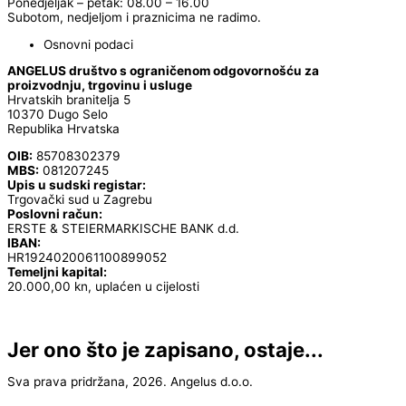
Ponedjeljak – petak: 08.00 – 16.00
Subotom, nedjeljom i praznicima ne radimo.
Osnovni podaci
ANGELUS društvo s ograničenom odgovornošću za
proizvodnju, trgovinu i usluge
Hrvatskih branitelja 5
10370 Dugo Selo
Republika Hrvatska
OIB:
85708302379
MBS:
081207245
Upis u sudski registar:
Trgovački sud u Zagrebu
Poslovni račun:
ERSTE & STEIERMARKISCHE BANK d.d.
IBAN:
HR1924020061100899052
Temeljni kapital:
20.000,00 kn, uplaćen u cijelosti
Jer ono što je zapisano, ostaje...
Sva prava pridržana, 2026. Angelus d.o.o.