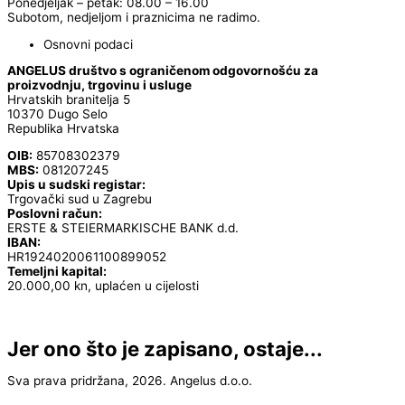
Ponedjeljak – petak: 08.00 – 16.00
Subotom, nedjeljom i praznicima ne radimo.
Osnovni podaci
ANGELUS društvo s ograničenom odgovornošću za
proizvodnju, trgovinu i usluge
Hrvatskih branitelja 5
10370 Dugo Selo
Republika Hrvatska
OIB:
85708302379
MBS:
081207245
Upis u sudski registar:
Trgovački sud u Zagrebu
Poslovni račun:
ERSTE & STEIERMARKISCHE BANK d.d.
IBAN:
HR1924020061100899052
Temeljni kapital:
20.000,00 kn, uplaćen u cijelosti
Jer ono što je zapisano, ostaje...
Sva prava pridržana, 2026. Angelus d.o.o.