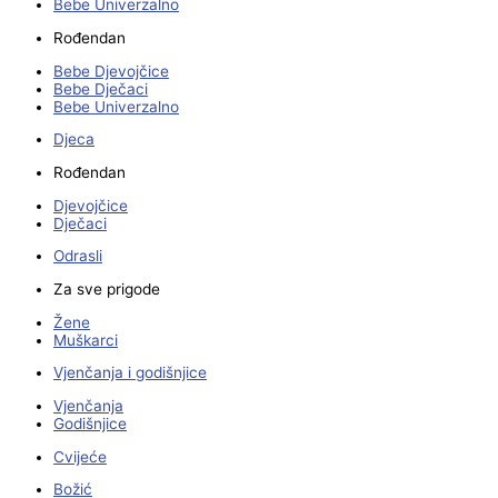
Bebe Univerzalno
Rođendan
Bebe Djevojčice
Bebe Dječaci
Bebe Univerzalno
Djeca
Rođendan
Djevojčice
Dječaci
Odrasli
Za sve prigode
Žene
Muškarci
Vjenčanja i godišnjice
Vjenčanja
Godišnjice
Cvijeće
Božić