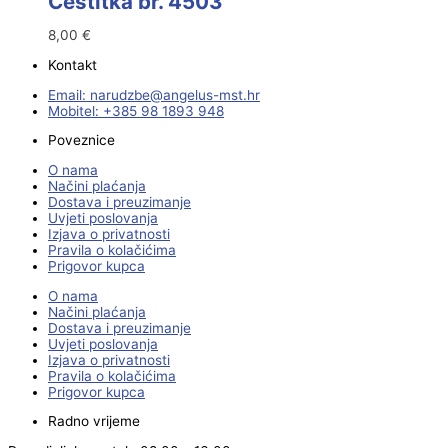
Čestitka br. 4503
8,00
€
Kontakt
Email:
@ebzduran
rh.tsm-sulegna
Mobitel: +385 98 1893 948
Poveznice
O nama
Načini plaćanja
Dostava i preuzimanje
Uvjeti poslovanja
Izjava o privatnosti
Pravila o kolačićima
Prigovor kupca
O nama
Načini plaćanja
Dostava i preuzimanje
Uvjeti poslovanja
Izjava o privatnosti
Pravila o kolačićima
Prigovor kupca
Radno vrijeme