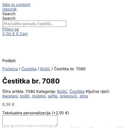
Skip to content
Izbornik
Search
Search
Prijavi se
0,00
€
0
Cart
Podijeli:
Početna
/
Čestitke
/
Božić
/ Čestitka br. 7080
Čestitka br. 7080
Šifra artikla:
7080
Kategorije:
Božić
,
Čestitke
Ključne riječi:
blagdani
,
božić
,
mobitel
,
selfie
,
snjegović
,
zima
6,50
€
Tekstualna personalizacija
(+2,50 €)