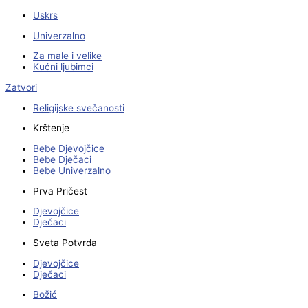
Uskrs
Univerzalno
Za male i velike
Kućni ljubimci
Zatvori
Religijske svečanosti
Krštenje
Bebe Djevojčice
Bebe Dječaci
Bebe Univerzalno
Prva Pričest
Djevojčice
Dječaci
Sveta Potvrda
Djevojčice
Dječaci
Božić