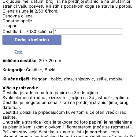
Uključuje ime, datum, broj i sl. na prednjoj stranici a na unutarnjoj
stranici Vašu posvetu i/ili stih s podatkom koga se stavlja u potpis.
Cijena usluge je 2,50 €/kom.
Osnovna cijena
Dodatne opcije
Ukupno
Čestitka br. 7080 količina
Dodaj u košaricu
Opis
Veličina čestitke:
20 * 20 cm
Kategorija:
Čestitke, Božić
Ključne riječi:
blagdani, božić, zima, snjegović, selfie, mobitel
Više o proizvodu:
Čestitka je rađena na foto papiru sa 3d detaljima.
Svaki elemenat ručno je izrezan i ljepljen sa 3d jastučić-ljepilima.
Čestitku je moguće personalizirati na prednjoj stranici (ime, broj,
datum…).
Čestitka dolazi sa pripadajućom kuvertom u celofan vrećici radi
zaštite.
Unutrašnja stranica (koja je također od foto papira) je namijenjena
za pisanje kemijskom olovkom ili flomasterom (neće se razmazati).
Prilikom stavljanja čestitke u kuvertu, istu je potrebno licem
okrenuti prema unutrašnjosti kuverte radi možebitnog oštećenja 3d