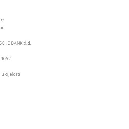
r:
ebu
SCHE BANK d.d.
99052
u cijelosti