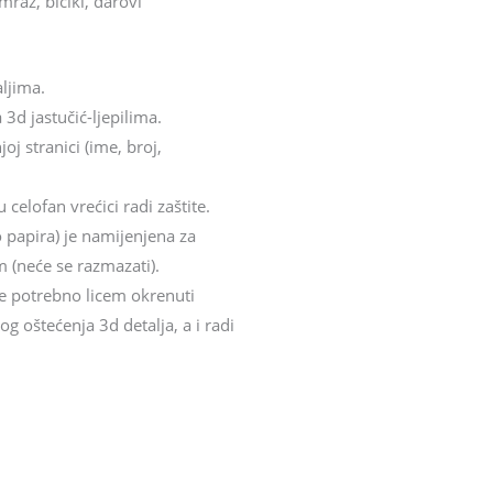
mraz, bicikl, darovi
aljima.
 3d jastučić-ljepilima.
oj stranici (ime, broj,
celofan vrećici radi zaštite.
o papira) je namijenjena za
 (neće se razmazati).
 je potrebno licem okrenuti
 oštećenja 3d detalja, a i radi