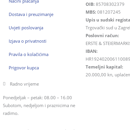
Načini plaćanja
OIB:
85708302379
MBS:
081207245
Dostava i preuzimanje
Upis u sudski regista
Uvjeti poslovanja
Trgovački sud u Zagr
Poslovni račun:
Izjava o privatnosti
ERSTE & STEIERMARKI
IBAN:
Pravila o kolačićima
HR19240200611008
Temeljni kapital:
Prigovor kupca
20.000,00 kn, uplaćen 
Radno vrijeme
Ponedjeljak – petak: 08.00 – 16.00
Subotom, nedjeljom i praznicima ne
radimo.