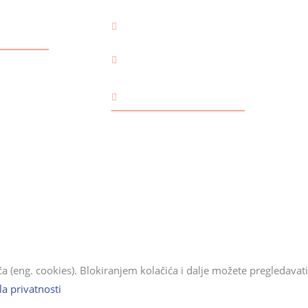
BOŽIĆ
USKRS
UNIVERZALNO
Za male i velike
Kućni ljubimci
 (eng. cookies). Blokiranjem kolačića i dalje možete pregledavati 
la privatnosti