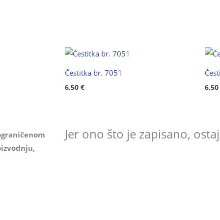
Čestitka br. 7051
Čest
6,50
€
6,5
Jer ono što je zapisano, ostaje
ograničenom
izvodnju,