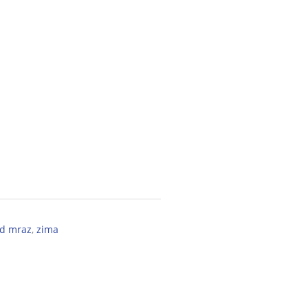
ed mraz
,
zima