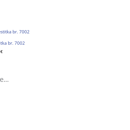
itka br. 7002
0
€
...