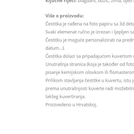
Ključne riječi:
blagdani, božić, zima, djed 
Više o proizvodu:
Čestitka je rađena na foto papiru sa 3d det
Svaki elemenat ručno je izrezan i ljepljen sa
Čestitku je moguće personalizirati na prednj
datum…).
Čestitka dolazi sa pripadajućom kuvertom u 
Unutrašnja stranica (koja je također od fot
pisanje kemijskom olovkom ili flomasterom
Prilikom stavljanja čestitke u kuvertu, istu
prema unutrašnjosti kuverte radi možebitnog
lakšeg kuvertiranja.
Proizvedeno u Hrvatskoj.