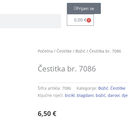
Prijavi se
0,00
€
0
Cart
Početna
/
Čestitke
/
Božić
/ Čestitka br. 7086
Čestitka br. 7086
Šifra artikla:
7086
Kategorije:
Božić
,
Čestitke
Ključne riječi:
bicikl
,
blagdani
,
božić
,
darovi
,
dj
6,50
€