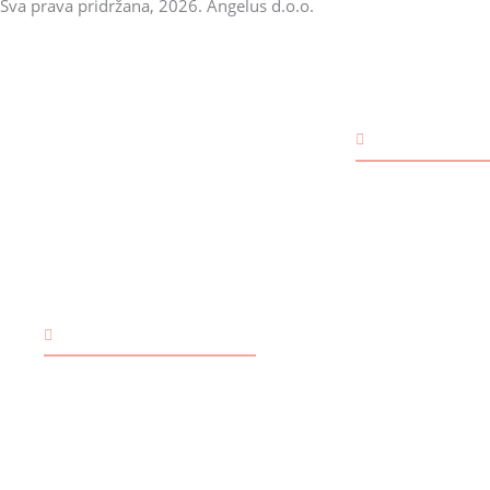
Sva prava pridržana, 2026. Angelus d.o.o.
BEBE
Rođenje
Jer ono što je
zapisano,
Bebe Djevojčice
ostaje...
Bebe Dječaci
Bebe Blizanci
Bebe Univerzalno
TRGOVINA
Rođendan
O nama
Načini plaćanja
Bebe Djevojčice
Dostava i preuzimanje
Bebe Dječaci
Uvjeti poslovanja
Bebe Univerzalno