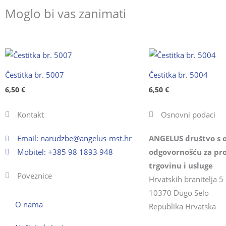
Moglo bi vas zanimati
Čestitka br. 5007
Čestitka br. 5004
6,50
€
6,50
€
Kontakt
Osnovni podaci
Email:
@ebzduran
rh.tsm-sulegna
ANGELUS društvo s 
Mobitel: +385 98 1893 948
odgovornošću za pro
trgovinu i usluge
Poveznice
Hrvatskih branitelja 5
10370 Dugo Selo
O nama
Republika Hrvatska