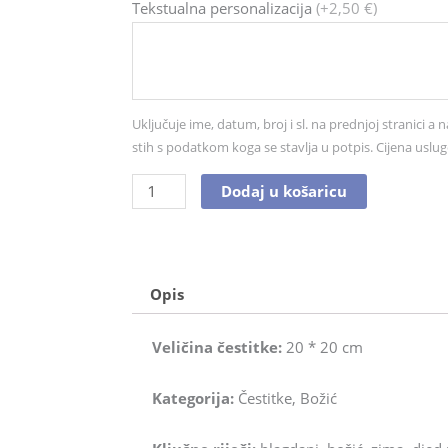
Čestitka
Tekstualna personalizacija
(+2,50 €)
br.
7086
količina
Uključuje ime, datum, broj i sl. na prednjoj stranici a n
stih s podatkom koga se stavlja u potpis. Cijena uslug
Dodaj u košaricu
Opis
Veličina čestitke:
20 * 20 cm
Kategorija:
Čestitke, Božić