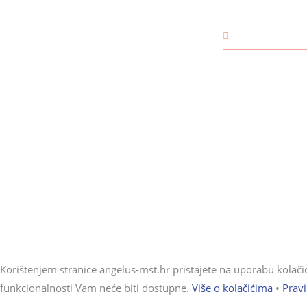
Izjava o privatnosti
Pravila o kolačićima
DJECA
Prigovor kupca
Rođendan
Djevojčice
Dječaci
Korištenjem stranice angelus-mst.hr pristajete na uporabu kolačića
funkcionalnosti Vam neće biti dostupne.
Više o kolačićima
•
Pravi