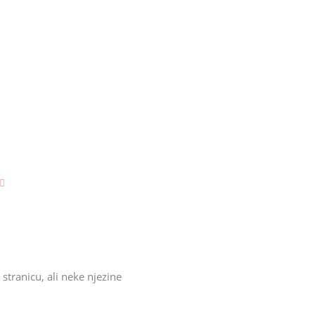
Djevojčice
Dječaci
Božić
Uskrs
Ostalo prigodno
OSTALI
ASORTIMAN
stranicu, ali neke njezine