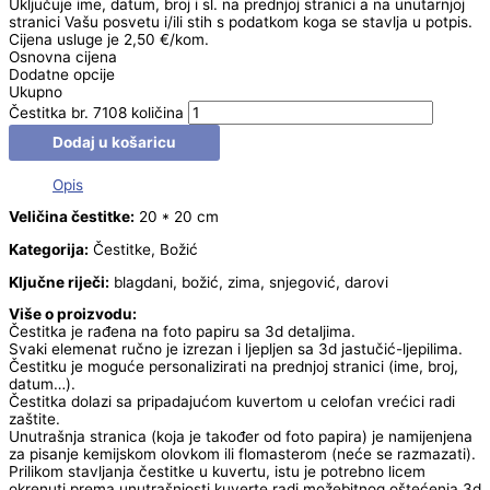
Uključuje ime, datum, broj i sl. na prednjoj stranici a na unutarnjoj
stranici Vašu posvetu i/ili stih s podatkom koga se stavlja u potpis.
Cijena usluge je 2,50 €/kom.
Osnovna cijena
Dodatne opcije
Ukupno
Čestitka br. 7108 količina
Dodaj u košaricu
Opis
Veličina čestitke:
20 * 20 cm
Kategorija:
Čestitke, Božić
Ključne riječi:
blagdani, božić, zima, snjegović, darovi
Više o proizvodu:
Čestitka je rađena na foto papiru sa 3d detaljima.
Svaki elemenat ručno je izrezan i ljepljen sa 3d jastučić-ljepilima.
Čestitku je moguće personalizirati na prednjoj stranici (ime, broj,
datum…).
Čestitka dolazi sa pripadajućom kuvertom u celofan vrećici radi
zaštite.
Unutrašnja stranica (koja je također od foto papira) je namijenjena
za pisanje kemijskom olovkom ili flomasterom (neće se razmazati).
Prilikom stavljanja čestitke u kuvertu, istu je potrebno licem
okrenuti prema unutrašnjosti kuverte radi možebitnog oštećenja 3d