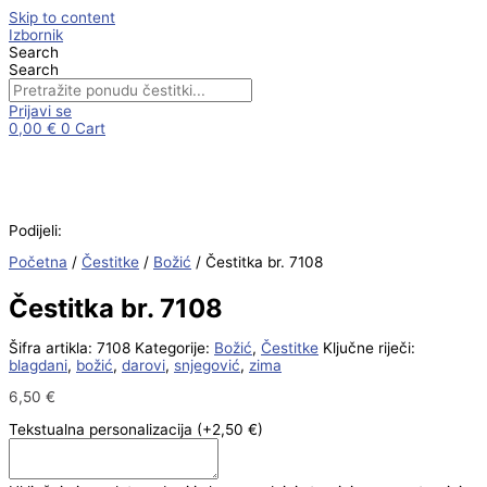
Skip to content
Izbornik
Search
Search
Prijavi se
0,00
€
0
Cart
Podijeli:
Početna
/
Čestitke
/
Božić
/ Čestitka br. 7108
Čestitka br. 7108
Šifra artikla:
7108
Kategorije:
Božić
,
Čestitke
Ključne riječi:
blagdani
,
božić
,
darovi
,
snjegović
,
zima
6,50
€
Tekstualna personalizacija
(+2,50 €)