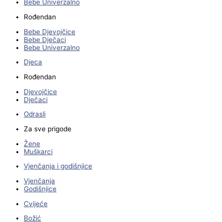
Bebe Univerzalno
Rođendan
Bebe Djevojčice
Bebe Dječaci
Bebe Univerzalno
Djeca
Rođendan
Djevojčice
Dječaci
Odrasli
Za sve prigode
Žene
Muškarci
Vjenčanja i godišnjice
Vjenčanja
Godišnjice
Cvijeće
Božić