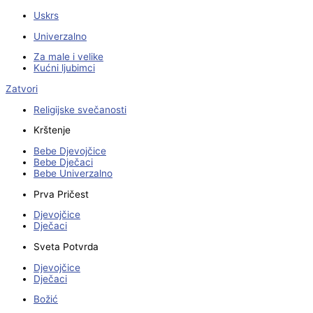
Uskrs
Univerzalno
Za male i velike
Kućni ljubimci
Zatvori
Religijske svečanosti
Krštenje
Bebe Djevojčice
Bebe Dječaci
Bebe Univerzalno
Prva Pričest
Djevojčice
Dječaci
Sveta Potvrda
Djevojčice
Dječaci
Božić