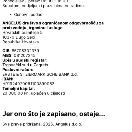
Ponedjeljak – petak: 08.00 – 16.00
Subotom, nedjeljom i praznicima ne radimo.
Osnovni podaci
ANGELUS društvo s ograničenom odgovornošću za
proizvodnju, trgovinu i usluge
Hrvatskih branitelja 5
10370 Dugo Selo
Republika Hrvatska
OIB:
85708302379
MBS:
081207245
Upis u sudski registar:
Trgovački sud u Zagrebu
Poslovni račun:
ERSTE & STEIERMARKISCHE BANK d.d.
IBAN:
HR1924020061100899052
Temeljni kapital:
20.000,00 kn, uplaćen u cijelosti
Jer ono što je zapisano, ostaje...
Sva prava pridržana, 2026. Angelus d.o.o.