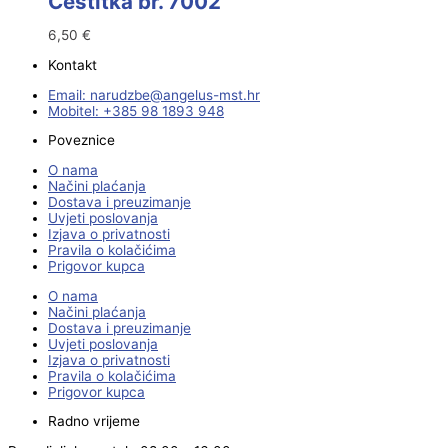
Čestitka br. 7002
6,50
€
Kontakt
Email:
@ebzduran
rh.tsm-sulegna
Mobitel: +385 98 1893 948
Poveznice
O nama
Načini plaćanja
Dostava i preuzimanje
Uvjeti poslovanja
Izjava o privatnosti
Pravila o kolačićima
Prigovor kupca
O nama
Načini plaćanja
Dostava i preuzimanje
Uvjeti poslovanja
Izjava o privatnosti
Pravila o kolačićima
Prigovor kupca
Radno vrijeme