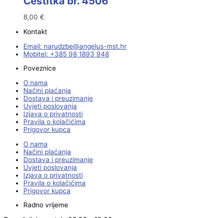
Čestitka br. 4506
8,00
€
Kontakt
Email:
@ebzduran
rh.tsm-sulegna
Mobitel: +385 98 1893 948
Poveznice
O nama
Načini plaćanja
Dostava i preuzimanje
Uvjeti poslovanja
Izjava o privatnosti
Pravila o kolačićima
Prigovor kupca
O nama
Načini plaćanja
Dostava i preuzimanje
Uvjeti poslovanja
Izjava o privatnosti
Pravila o kolačićima
Prigovor kupca
Radno vrijeme