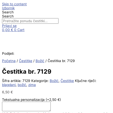
Skip to content
Izbornik
Search
Search
Prijavi se
0,00
€
0
Cart
Podijeli:
Početna
/
Čestitke
/
Božić
/ Čestitka br. 7129
Čestitka br. 7129
Šifra artikla:
7129
Kategorije:
Božić
,
Čestitke
Ključne riječi:
blagdani
,
božić
,
zima
6,50
€
Tekstualna personalizacija
(+2,50 €)