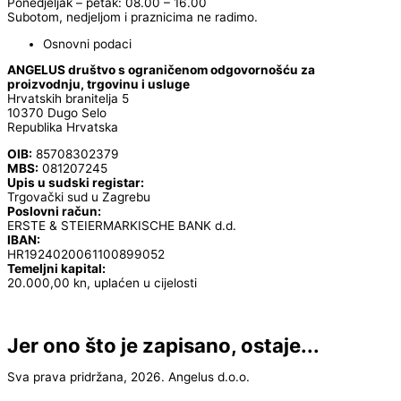
Ponedjeljak – petak: 08.00 – 16.00
Subotom, nedjeljom i praznicima ne radimo.
Osnovni podaci
ANGELUS društvo s ograničenom odgovornošću za
proizvodnju, trgovinu i usluge
Hrvatskih branitelja 5
10370 Dugo Selo
Republika Hrvatska
OIB:
85708302379
MBS:
081207245
Upis u sudski registar:
Trgovački sud u Zagrebu
Poslovni račun:
ERSTE & STEIERMARKISCHE BANK d.d.
IBAN:
HR1924020061100899052
Temeljni kapital:
20.000,00 kn, uplaćen u cijelosti
Jer ono što je zapisano, ostaje...
Sva prava pridržana, 2026. Angelus d.o.o.