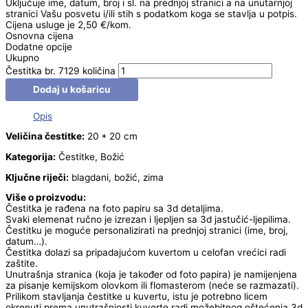
Uključuje ime, datum, broj i sl. na prednjoj stranici a na unutarnjoj
stranici Vašu posvetu i/ili stih s podatkom koga se stavlja u potpis.
Cijena usluge je 2,50 €/kom.
Osnovna cijena
Dodatne opcije
Ukupno
Čestitka br. 7129 količina
Dodaj u košaricu
Opis
Veličina čestitke:
20 * 20 cm
Kategorija:
Čestitke, Božić
Ključne riječi:
blagdani, božić, zima
Više o proizvodu:
Čestitka je rađena na foto papiru sa 3d detaljima.
Svaki elemenat ručno je izrezan i ljepljen sa 3d jastučić-ljepilima.
Čestitku je moguće personalizirati na prednjoj stranici (ime, broj,
datum…).
Čestitka dolazi sa pripadajućom kuvertom u celofan vrećici radi
zaštite.
Unutrašnja stranica (koja je također od foto papira) je namijenjena
za pisanje kemijskom olovkom ili flomasterom (neće se razmazati).
Prilikom stavljanja čestitke u kuvertu, istu je potrebno licem
okrenuti prema unutrašnjosti kuverte radi možebitnog oštećenja 3d