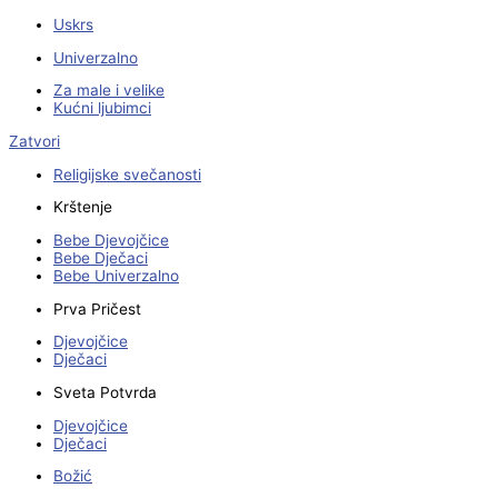
Uskrs
Univerzalno
Za male i velike
Kućni ljubimci
Zatvori
Religijske svečanosti
Krštenje
Bebe Djevojčice
Bebe Dječaci
Bebe Univerzalno
Prva Pričest
Djevojčice
Dječaci
Sveta Potvrda
Djevojčice
Dječaci
Božić