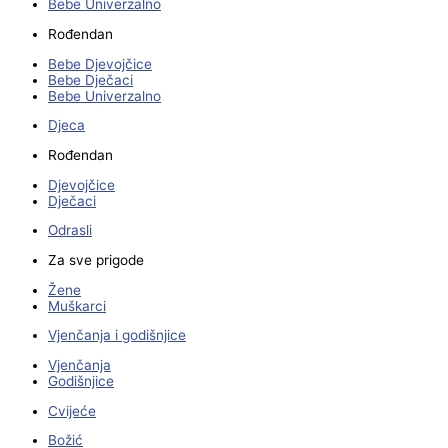
Bebe Univerzalno
Rođendan
Bebe Djevojčice
Bebe Dječaci
Bebe Univerzalno
Djeca
Rođendan
Djevojčice
Dječaci
Odrasli
Za sve prigode
Žene
Muškarci
Vjenčanja i godišnjice
Vjenčanja
Godišnjice
Cvijeće
Božić