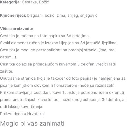
Kategorija:
Čestitke, Božić
Ključne riječi:
blagdani, božić, zima, snijeg, snjegović
Više o proizvodu:
Čestitka je rađena na foto papiru sa 3d detaljima.
Svaki elemenat ručno je izrezan i ljepljen sa 3d jastučić-ljepilima.
Čestitku je moguće personalizirati na prednjoj stranici (ime, broj,
datum…).
Čestitka dolazi sa pripadajućom kuvertom u celofan vrećici radi
zaštite.
Unutrašnja stranica (koja je također od foto papira) je namijenjena za
pisanje kemijskom olovkom ili flomasterom (neće se razmazati).
Prilikom stavljanja čestitke u kuvertu, istu je potrebno licem okrenuti
prema unutrašnjosti kuverte radi možebitnog oštećenja 3d detalja, a i
radi lakšeg kuvertiranja.
Proizvedeno u Hrvatskoj.
Moglo bi vas zanimati