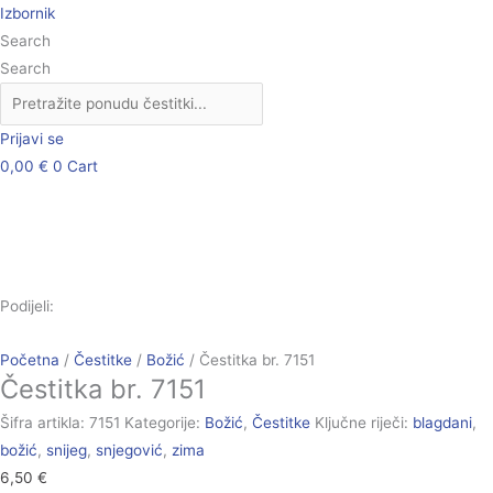
Skip
Čestitka
Izbornik
to
br.
Search
content
7151
Search
količina
Prijavi se
0,00
€
0
Cart
Podijeli:
Početna
/
Čestitke
/
Božić
/ Čestitka br. 7151
Čestitka br. 7151
Šifra artikla:
7151
Kategorije:
Božić
,
Čestitke
Ključne riječi:
blagdani
,
božić
,
snijeg
,
snjegović
,
zima
6,50
€