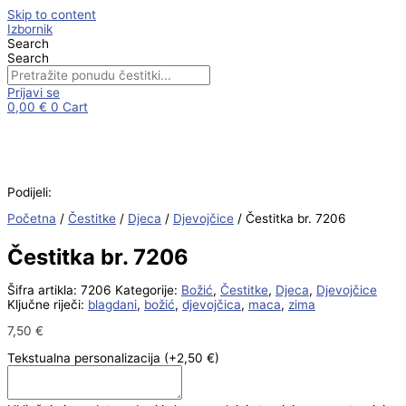
Skip to content
Izbornik
Search
Search
Prijavi se
0,00
€
0
Cart
Podijeli:
Početna
/
Čestitke
/
Djeca
/
Djevojčice
/ Čestitka br. 7206
Čestitka br. 7206
Šifra artikla:
7206
Kategorije:
Božić
,
Čestitke
,
Djeca
,
Djevojčice
Ključne riječi:
blagdani
,
božić
,
djevojčica
,
maca
,
zima
7,50
€
Tekstualna personalizacija
(+2,50 €)