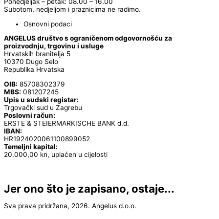
Ponedjeljak – petak: 08.00 – 16.00
Subotom, nedjeljom i praznicima ne radimo.
Osnovni podaci
ANGELUS društvo s ograničenom odgovornošću za
proizvodnju, trgovinu i usluge
Hrvatskih branitelja 5
10370 Dugo Selo
Republika Hrvatska
OIB:
85708302379
MBS:
081207245
Upis u sudski registar:
Trgovački sud u Zagrebu
Poslovni račun:
ERSTE & STEIERMARKISCHE BANK d.d.
IBAN:
HR1924020061100899052
Temeljni kapital:
20.000,00 kn, uplaćen u cijelosti
Jer ono što je zapisano, ostaje...
Sva prava pridržana, 2026. Angelus d.o.o.