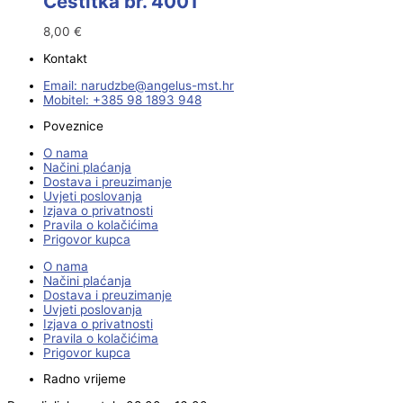
Čestitka br. 4001
8,00
€
Kontakt
Email:
@ebzduran
rh.tsm-sulegna
Mobitel: +385 98 1893 948
Poveznice
O nama
Načini plaćanja
Dostava i preuzimanje
Uvjeti poslovanja
Izjava o privatnosti
Pravila o kolačićima
Prigovor kupca
O nama
Načini plaćanja
Dostava i preuzimanje
Uvjeti poslovanja
Izjava o privatnosti
Pravila o kolačićima
Prigovor kupca
Radno vrijeme