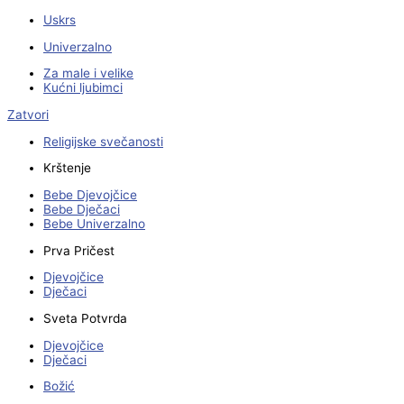
Uskrs
Univerzalno
Za male i velike
Kućni ljubimci
Zatvori
Religijske svečanosti
Krštenje
Bebe Djevojčice
Bebe Dječaci
Bebe Univerzalno
Prva Pričest
Djevojčice
Dječaci
Sveta Potvrda
Djevojčice
Dječaci
Božić