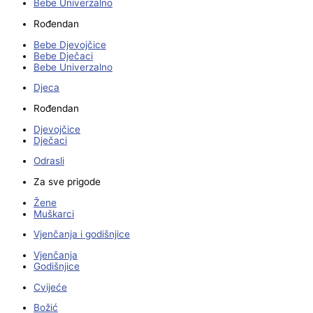
Bebe Univerzalno
Rođendan
Bebe Djevojčice
Bebe Dječaci
Bebe Univerzalno
Djeca
Rođendan
Djevojčice
Dječaci
Odrasli
Za sve prigode
Žene
Muškarci
Vjenčanja i godišnjice
Vjenčanja
Godišnjice
Cvijeće
Božić