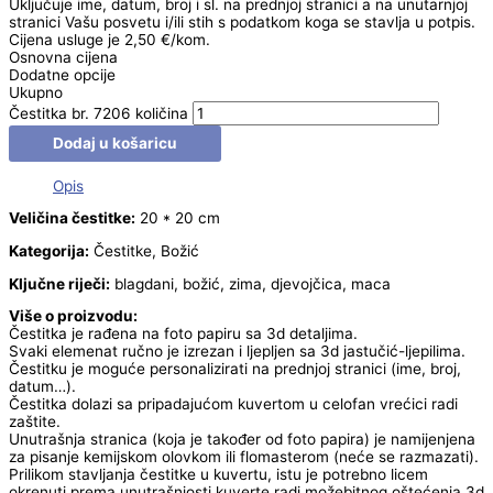
Uključuje ime, datum, broj i sl. na prednjoj stranici a na unutarnjoj
stranici Vašu posvetu i/ili stih s podatkom koga se stavlja u potpis.
Cijena usluge je 2,50 €/kom.
Osnovna cijena
Dodatne opcije
Ukupno
Čestitka br. 7206 količina
Dodaj u košaricu
Opis
Veličina čestitke:
20 * 20 cm
Kategorija:
Čestitke, Božić
Ključne riječi:
blagdani, božić, zima, djevojčica, maca
Više o proizvodu:
Čestitka je rađena na foto papiru sa 3d detaljima.
Svaki elemenat ručno je izrezan i ljepljen sa 3d jastučić-ljepilima.
Čestitku je moguće personalizirati na prednjoj stranici (ime, broj,
datum…).
Čestitka dolazi sa pripadajućom kuvertom u celofan vrećici radi
zaštite.
Unutrašnja stranica (koja je također od foto papira) je namijenjena
za pisanje kemijskom olovkom ili flomasterom (neće se razmazati).
Prilikom stavljanja čestitke u kuvertu, istu je potrebno licem
okrenuti prema unutrašnjosti kuverte radi možebitnog oštećenja 3d