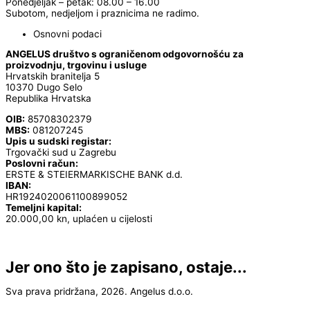
Ponedjeljak – petak: 08.00 – 16.00
Subotom, nedjeljom i praznicima ne radimo.
Osnovni podaci
ANGELUS društvo s ograničenom odgovornošću za
proizvodnju, trgovinu i usluge
Hrvatskih branitelja 5
10370 Dugo Selo
Republika Hrvatska
OIB:
85708302379
MBS:
081207245
Upis u sudski registar:
Trgovački sud u Zagrebu
Poslovni račun:
ERSTE & STEIERMARKISCHE BANK d.d.
IBAN:
HR1924020061100899052
Temeljni kapital:
20.000,00 kn, uplaćen u cijelosti
Jer ono što je zapisano, ostaje...
Sva prava pridržana, 2026. Angelus d.o.o.