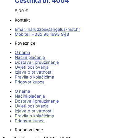
Čestitka br. 4004
8,00
€
Kontakt
Email:
@ebzduran
rh.tsm-sulegna
Mobitel: +385 98 1893 948
Poveznice
O nama
Načini plaćanja
Dostava i preuzimanje
Uvjeti poslovanja
Izjava o privatnosti
Pravila o kolačićima
Prigovor kupca
O nama
Načini plaćanja
Dostava i preuzimanje
Uvjeti poslovanja
Izjava o privatnosti
Pravila o kolačićima
Prigovor kupca
Radno vrijeme