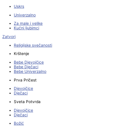
Uskrs
Univerzalno
Za male i velike
Kućni ljubimci
Zatvori
Religijske svečanosti
Krštenje
Bebe Djevojčice
Bebe Dječaci
Bebe Univerzalno
Prva Pričest
Djevojčice
Dječaci
Sveta Potvrda
Djevojčice
Dječaci
Božić