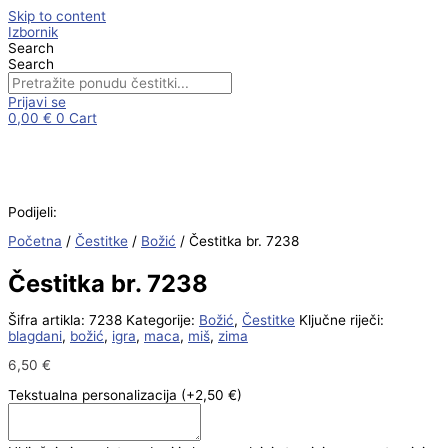
Skip to content
Izbornik
Search
Search
Prijavi se
0,00
€
0
Cart
Podijeli:
Početna
/
Čestitke
/
Božić
/ Čestitka br. 7238
Čestitka br. 7238
Šifra artikla:
7238
Kategorije:
Božić
,
Čestitke
Ključne riječi:
blagdani
,
božić
,
igra
,
maca
,
miš
,
zima
6,50
€
Tekstualna personalizacija
(+2,50 €)