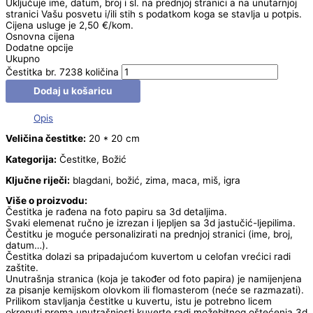
Uključuje ime, datum, broj i sl. na prednjoj stranici a na unutarnjoj
stranici Vašu posvetu i/ili stih s podatkom koga se stavlja u potpis.
Cijena usluge je 2,50 €/kom.
Osnovna cijena
Dodatne opcije
Ukupno
Čestitka br. 7238 količina
Dodaj u košaricu
Opis
Veličina čestitke:
20 * 20 cm
Kategorija:
Čestitke, Božić
Ključne riječi:
blagdani, božić, zima, maca, miš, igra
Više o proizvodu:
Čestitka je rađena na foto papiru sa 3d detaljima.
Svaki elemenat ručno je izrezan i ljepljen sa 3d jastučić-ljepilima.
Čestitku je moguće personalizirati na prednjoj stranici (ime, broj,
datum…).
Čestitka dolazi sa pripadajućom kuvertom u celofan vrećici radi
zaštite.
Unutrašnja stranica (koja je također od foto papira) je namijenjena
za pisanje kemijskom olovkom ili flomasterom (neće se razmazati).
Prilikom stavljanja čestitke u kuvertu, istu je potrebno licem
okrenuti prema unutrašnjosti kuverte radi možebitnog oštećenja 3d