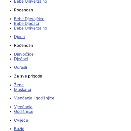
Bebe Univerzalno
Rođendan
Bebe Djevojčice
Bebe Dječaci
Bebe Univerzalno
Djeca
Rođendan
Djevojčice
Dječaci
Odrasli
Za sve prigode
Žene
Muškarci
Vjenčanja i godišnjice
Vjenčanja
Godišnjice
Cvijeće
Božić