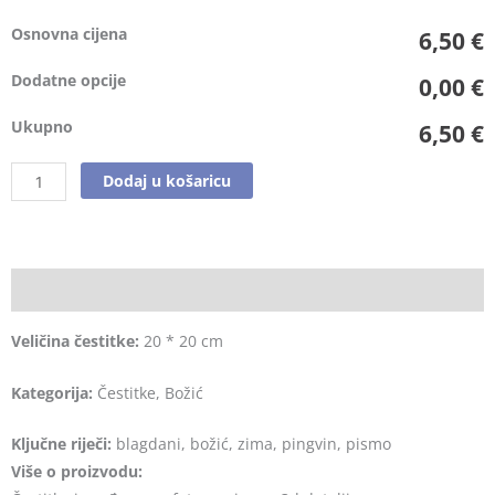
Osnovna cijena
6,50 €
Dodatne opcije
0,00 €
Ukupno
6,50 €
Dodaj u košaricu
Opis
Veličina čestitke:
20 * 20 cm
Kategorija:
Čestitke, Božić
Ključne riječi:
blagdani, božić, zima, pingvin, pismo
Više o proizvodu: