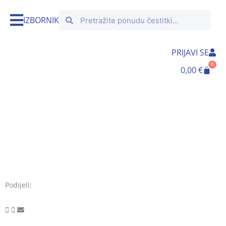
Skip
Search
Search
to
IZBORNIK
content
PRIJAVI SE
0
Cart
0,00
€
Podijeli: