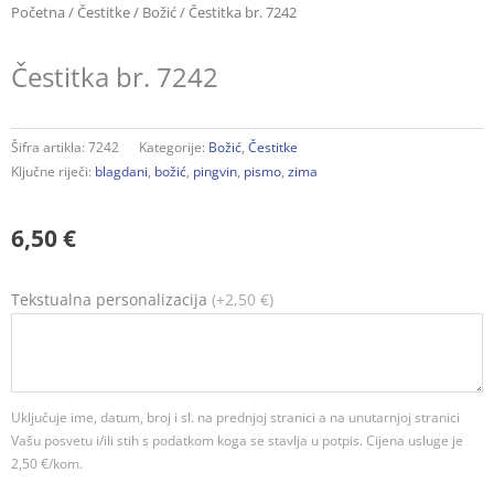
Početna
/
Čestitke
/
Božić
/ Čestitka br. 7242
Čestitka br. 7242
Šifra artikla:
7242
Kategorije:
Božić
,
Čestitke
Ključne riječi:
blagdani
,
božić
,
pingvin
,
pismo
,
zima
6,50
€
Čestitka
Tekstualna personalizacija
(+2,50 €)
br.
7242
količina
Uključuje ime, datum, broj i sl. na prednjoj stranici a na unutarnjoj stranici
Vašu posvetu i/ili stih s podatkom koga se stavlja u potpis. Cijena usluge je
2,50 €/kom.