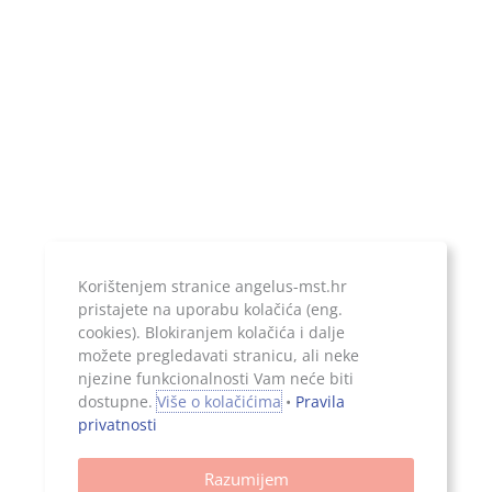
20.000,00 kn, uplaćen u cijelosti
Jer ono što je zapisano, ostaje...
Korištenjem stranice angelus-mst.hr
pristajete na uporabu kolačića (eng.
cookies). Blokiranjem kolačića i dalje
možete pregledavati stranicu, ali neke
njezine funkcionalnosti Vam neće biti
Sva prava pridržana, 2026. Angelus d.o.o.
dostupne.
Više o kolačićima
•
Pravila
privatnosti
Razumijem