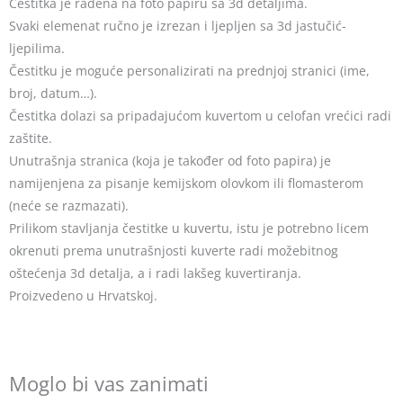
Čestitka je rađena na foto papiru sa 3d detaljima.
Svaki elemenat ručno je izrezan i ljepljen sa 3d jastučić-
ljepilima.
Čestitku je moguće personalizirati na prednjoj stranici (ime,
broj, datum…).
Čestitka dolazi sa pripadajućom kuvertom u celofan vrećici radi
zaštite.
Unutrašnja stranica (koja je također od foto papira) je
namijenjena za pisanje kemijskom olovkom ili flomasterom
(neće se razmazati).
Prilikom stavljanja čestitke u kuvertu, istu je potrebno licem
okrenuti prema unutrašnjosti kuverte radi možebitnog
oštećenja 3d detalja, a i radi lakšeg kuvertiranja.
Proizvedeno u Hrvatskoj.
Moglo bi vas zanimati