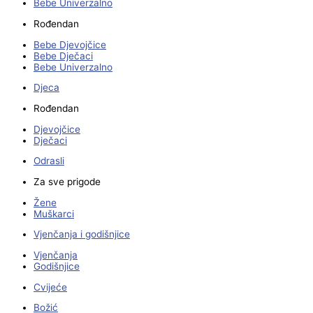
Bebe Univerzalno
Rođendan
Bebe Djevojčice
Bebe Dječaci
Bebe Univerzalno
Djeca
Rođendan
Djevojčice
Dječaci
Odrasli
Za sve prigode
Žene
Muškarci
Vjenčanja i godišnjice
Vjenčanja
Godišnjice
Cvijeće
Božić