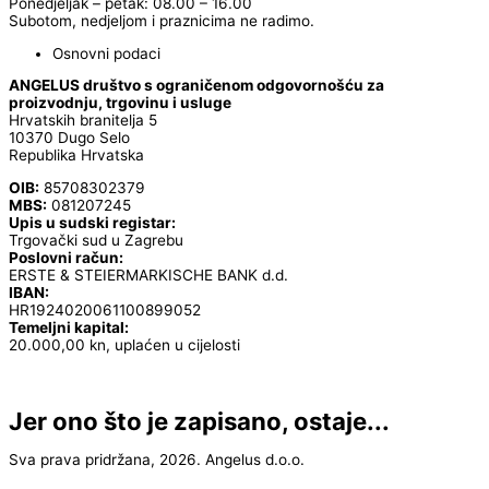
Ponedjeljak – petak: 08.00 – 16.00
Subotom, nedjeljom i praznicima ne radimo.
Osnovni podaci
ANGELUS društvo s ograničenom odgovornošću za
proizvodnju, trgovinu i usluge
Hrvatskih branitelja 5
10370 Dugo Selo
Republika Hrvatska
OIB:
85708302379
MBS:
081207245
Upis u sudski registar:
Trgovački sud u Zagrebu
Poslovni račun:
ERSTE & STEIERMARKISCHE BANK d.d.
IBAN:
HR1924020061100899052
Temeljni kapital:
20.000,00 kn, uplaćen u cijelosti
Jer ono što je zapisano, ostaje...
Sva prava pridržana, 2026. Angelus d.o.o.