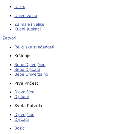
Uskrs
Univerzalno
Za male i velike
Kućni ljubimci
Zatvori
Religijske svečanosti
Krštenje
Bebe Djevojčice
Bebe Dječaci
Bebe Univerzalno
Prva Pričest
Djevojčice
Dječaci
Sveta Potvrda
Djevojčice
Dječaci
Božić