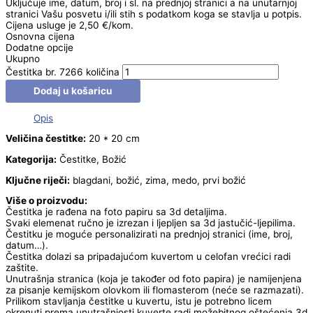
Uključuje ime, datum, broj i sl. na prednjoj stranici a na unutarnjoj
stranici Vašu posvetu i/ili stih s podatkom koga se stavlja u potpis.
Cijena usluge je 2,50 €/kom.
Osnovna cijena
Dodatne opcije
Ukupno
Čestitka br. 7266 količina
Dodaj u košaricu
Opis
Veličina čestitke:
20 * 20 cm
Kategorija:
Čestitke, Božić
Ključne riječi:
blagdani, božić, zima, medo, prvi božić
Više o proizvodu:
Čestitka je rađena na foto papiru sa 3d detaljima.
Svaki elemenat ručno je izrezan i ljepljen sa 3d jastučić-ljepilima.
Čestitku je moguće personalizirati na prednjoj stranici (ime, broj,
datum…).
Čestitka dolazi sa pripadajućom kuvertom u celofan vrećici radi
zaštite.
Unutrašnja stranica (koja je također od foto papira) je namijenjena
za pisanje kemijskom olovkom ili flomasterom (neće se razmazati).
Prilikom stavljanja čestitke u kuvertu, istu je potrebno licem
okrenuti prema unutrašnjosti kuverte radi možebitnog oštećenja 3d