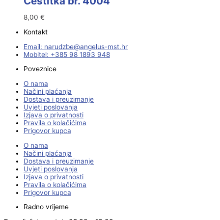
Čestitka br. 4004
8,00
€
Kontakt
Email:
@ebzduran
rh.tsm-sulegna
Mobitel: +385 98 1893 948
Poveznice
O nama
Načini plaćanja
Dostava i preuzimanje
Uvjeti poslovanja
Izjava o privatnosti
Pravila o kolačićima
Prigovor kupca
O nama
Načini plaćanja
Dostava i preuzimanje
Uvjeti poslovanja
Izjava o privatnosti
Pravila o kolačićima
Prigovor kupca
Radno vrijeme