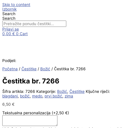
Skip to content
Izbornik
Search
Search
Prijavi se
0,00
€
0
Cart
Podijeli:
Početna
/
Čestitke
/
Božić
/ Čestitka br. 7266
Čestitka br. 7266
Šifra artikla:
7266
Kategorije:
Božić
,
Čestitke
Ključne riječi:
blagdani
,
božić
,
medo
,
prvi božić
,
zima
6,50
€
Tekstualna personalizacija
(+2,50 €)