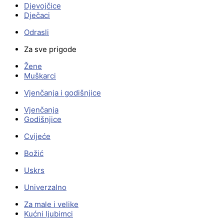
Djevojčice
Dječaci
Odrasli
Za sve prigode
Žene
Muškarci
Vjenčanja i godišnjice
Vjenčanja
Godišnjice
Cvijeće
Božić
Uskrs
Univerzalno
Za male i velike
Kućni ljubimci