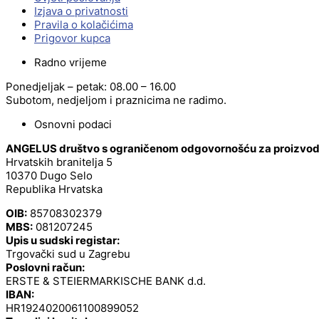
Izjava o privatnosti
Pravila o kolačićima
Prigovor kupca
Radno vrijeme
Ponedjeljak – petak: 08.00 – 16.00
Subotom, nedjeljom i praznicima ne radimo.
Osnovni podaci
ANGELUS društvo s ograničenom odgovornošću za proizvodnj
Hrvatskih branitelja 5
10370 Dugo Selo
Republika Hrvatska
OIB:
85708302379
MBS:
081207245
Upis u sudski registar:
Trgovački sud u Zagrebu
Poslovni račun:
ERSTE & STEIERMARKISCHE BANK d.d.
IBAN:
HR1924020061100899052