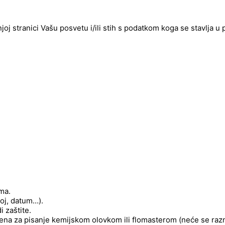
njoj stranici Vašu posvetu i/ili stih s podatkom koga se stavlja u
ima.
roj, datum…).
 zaštite.
njena za pisanje kemijskom olovkom ili flomasterom (neće se raz