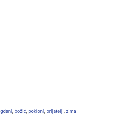
agdani
,
božić
,
pokloni
,
prijatelji
,
zima