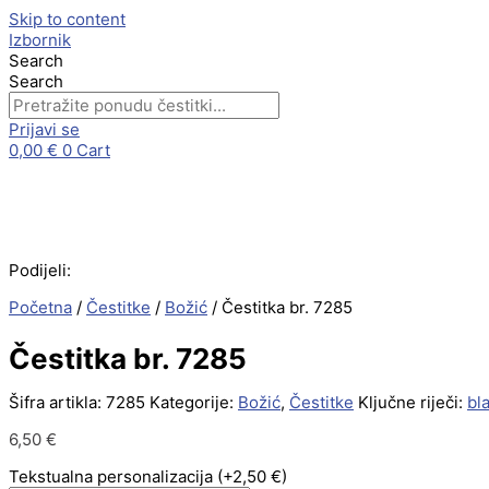
Skip to content
Izbornik
Search
Search
Prijavi se
0,00
€
0
Cart
Podijeli:
Početna
/
Čestitke
/
Božić
/ Čestitka br. 7285
Čestitka br. 7285
Šifra artikla:
7285
Kategorije:
Božić
,
Čestitke
Ključne riječi:
bl
6,50
€
Tekstualna personalizacija
(+2,50 €)