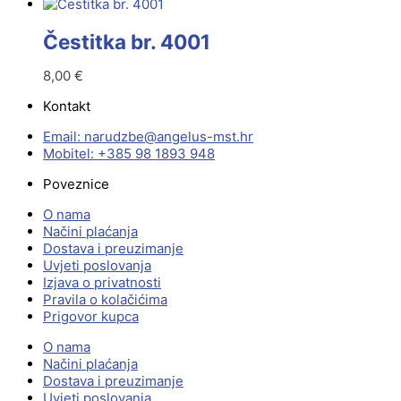
Čestitka br. 4001
8,00
€
Kontakt
Email:
@ebzduran
rh.tsm-sulegna
Mobitel: +385 98 1893 948
Poveznice
O nama
Načini plaćanja
Dostava i preuzimanje
Uvjeti poslovanja
Izjava o privatnosti
Pravila o kolačićima
Prigovor kupca
O nama
Načini plaćanja
Dostava i preuzimanje
Uvjeti poslovanja