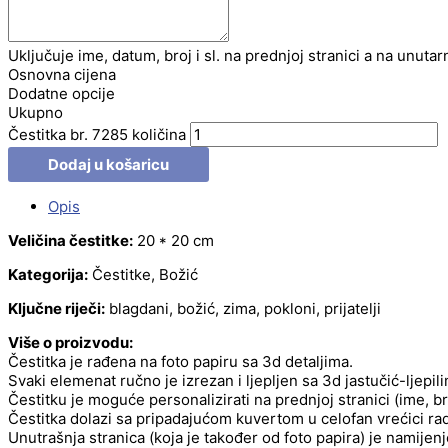
Uključuje ime, datum, broj i sl. na prednjoj stranici a na unutar
Osnovna cijena
Dodatne opcije
Ukupno
Čestitka br. 7285 količina
Dodaj u košaricu
Opis
Veličina čestitke:
20 * 20 cm
Kategorija:
Čestitke, Božić
Ključne riječi:
blagdani, božić, zima, pokloni, prijatelji
Više o proizvodu:
Čestitka je rađena na foto papiru sa 3d detaljima.
Svaki elemenat ručno je izrezan i ljepljen sa 3d jastučić-ljepil
Čestitku je moguće personalizirati na prednjoj stranici (ime, b
Čestitka dolazi sa pripadajućom kuvertom u celofan vrećici radi
Unutrašnja stranica (koja je također od foto papira) je namije