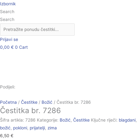
Skip
Čestitka
Izbornik
to
br.
Search
content
7286
Search
količina
Prijavi se
0,00
€
0
Cart
Podijeli:
Početna
/
Čestitke
/
Božić
/ Čestitka br. 7286
Čestitka br. 7286
Šifra artikla:
7286
Kategorije:
Božić
,
Čestitke
Ključne riječi:
blagdani
,
božić
,
pokloni
,
prijatelji
,
zima
6,50
€