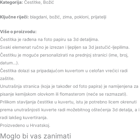
Kategorija:
Čestitke, Božić
Ključne riječi:
blagdani, božić, zima, pokloni, prijatelji
Više o proizvodu:
Čestitka je rađena na foto papiru sa 3d detaljima.
Svaki elemenat ručno je izrezan i ljepljen sa 3d jastučić-ljepilima.
Čestitku je moguće personalizirati na prednjoj stranici (ime, broj,
datum…).
Čestitka dolazi sa pripadajućom kuvertom u celofan vrećici radi
zaštite.
Unutrašnja stranica (koja je također od foto papira) je namijenjena za
pisanje kemijskom olovkom ili flomasterom (neće se razmazati).
Prilikom stavljanja čestitke u kuvertu, istu je potrebno licem okrenuti
prema unutrašnjosti kuverte radi možebitnog oštećenja 3d detalja, a i
radi lakšeg kuvertiranja.
Proizvedeno u Hrvatskoj.
Moglo bi vas zanimati