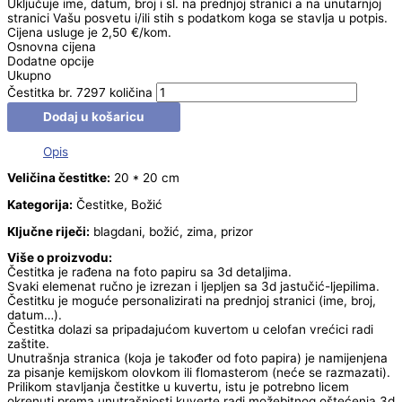
Uključuje ime, datum, broj i sl. na prednjoj stranici a na unutarnjoj
stranici Vašu posvetu i/ili stih s podatkom koga se stavlja u potpis.
Cijena usluge je 2,50 €/kom.
Osnovna cijena
Dodatne opcije
Ukupno
Čestitka br. 7297 količina
Dodaj u košaricu
Opis
Veličina čestitke:
20 * 20 cm
Kategorija:
Čestitke, Božić
Ključne riječi:
blagdani, božić, zima, prizor
Više o proizvodu:
Čestitka je rađena na foto papiru sa 3d detaljima.
Svaki elemenat ručno je izrezan i ljepljen sa 3d jastučić-ljepilima.
Čestitku je moguće personalizirati na prednjoj stranici (ime, broj,
datum…).
Čestitka dolazi sa pripadajućom kuvertom u celofan vrećici radi
zaštite.
Unutrašnja stranica (koja je također od foto papira) je namijenjena
za pisanje kemijskom olovkom ili flomasterom (neće se razmazati).
Prilikom stavljanja čestitke u kuvertu, istu je potrebno licem
okrenuti prema unutrašnjosti kuverte radi možebitnog oštećenja 3d