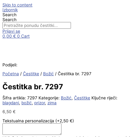
Skip to content
Izbornik
Search
Search
Prijavi se
0,00
€
0
Cart
Podijeli:
Početna
/
Čestitke
/
Božić
/ Čestitka br. 7297
Čestitka br. 7297
Šifra artikla:
7297
Kategorije:
Božić
,
Čestitke
Ključne riječi:
blagdani
,
božić
,
prizor
,
zima
6,50
€
Tekstualna personalizacija
(+2,50 €)