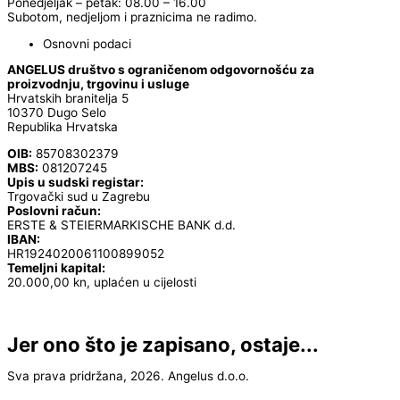
Ponedjeljak – petak: 08.00 – 16.00
Subotom, nedjeljom i praznicima ne radimo.
Osnovni podaci
ANGELUS društvo s ograničenom odgovornošću za
proizvodnju, trgovinu i usluge
Hrvatskih branitelja 5
10370 Dugo Selo
Republika Hrvatska
OIB:
85708302379
MBS:
081207245
Upis u sudski registar:
Trgovački sud u Zagrebu
Poslovni račun:
ERSTE & STEIERMARKISCHE BANK d.d.
IBAN:
HR1924020061100899052
Temeljni kapital:
20.000,00 kn, uplaćen u cijelosti
Jer ono što je zapisano, ostaje...
Sva prava pridržana, 2026. Angelus d.o.o.