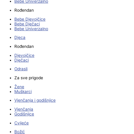
Bebe Univerzalno
Rođendan
Bebe Djevojčice
Bebe Dječaci
Bebe Univerzalno
Djeca
Rođendan
Djevojčice
Dječaci
Odrasli
Za sve prigode
Žene
Muškarci
Vjenčanja i godišnjice
Vjenčanja
Godišnjice
Cvijeće
Božić