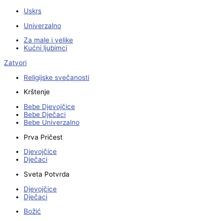
Uskrs
Univerzalno
Za male i velike
Kućni ljubimci
Zatvori
Religijske svečanosti
Krštenje
Bebe Djevojčice
Bebe Dječaci
Bebe Univerzalno
Prva Pričest
Djevojčice
Dječaci
Sveta Potvrda
Djevojčice
Dječaci
Božić