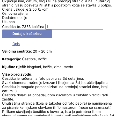
Uključuje ime, datum, broj i sl. na prednjoj stranici a na unutarnjoj
stranici Vašu posvetu i/ili stih s podatkom koga se stavlja u potpis.
Cijena usluge je 2,50 €/kom.
Osnovna cijena
Dodatne opcije
Ukupno
Čestitka br. 7353 količina
Dodaj u košaricu
Opis
Veličina čestitke:
20 * 20 cm
Kategorija:
Čestitke, Božić
Ključne riječi:
blagdani, božić, zima, medo
Više o proizvodu:
Čestitka je rađena na foto papiru sa 3d detaljima.
Svaki elemenat ručno je izrezan i ljepljen sa 3d jastučić-ljepilima.
Čestitku je moguće personalizirati na prednjoj stranici (ime, broj,
datum…).
Čestitka dolazi sa pripadajućom kuvertom u celofan vrećici radi
zaštite.
Unutrašnja stranica (koja je također od foto papira) je namijenjena
za pisanje kemijskom olovkom ili flomasterom (neće se razmazati).
Prilikom stavljanja čestitke u kuvertu, istu je potrebno licem
okrenuti prema unutrašnjosti kuverte radi možebitnog oštećenja 3d