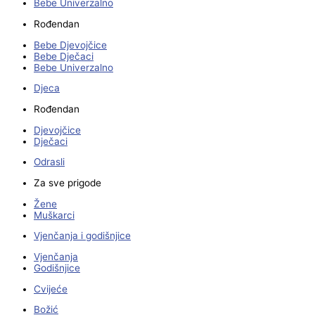
Bebe Univerzalno
Rođendan
Bebe Djevojčice
Bebe Dječaci
Bebe Univerzalno
Djeca
Rođendan
Djevojčice
Dječaci
Odrasli
Za sve prigode
Žene
Muškarci
Vjenčanja i godišnjice
Vjenčanja
Godišnjice
Cvijeće
Božić