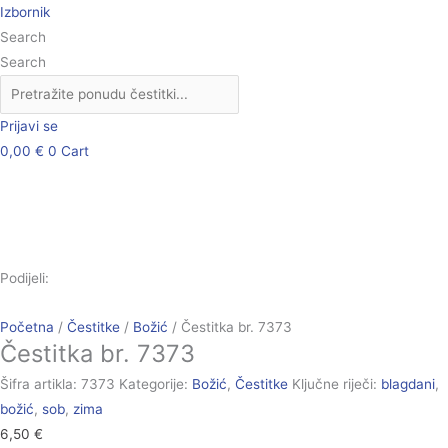
Skip
Čestitka
Izbornik
to
br.
Search
content
7373
Search
količina
Prijavi se
0,00
€
0
Cart
Podijeli:
Početna
/
Čestitke
/
Božić
/ Čestitka br. 7373
Čestitka br. 7373
Šifra artikla:
7373
Kategorije:
Božić
,
Čestitke
Ključne riječi:
blagdani
,
božić
,
sob
,
zima
6,50
€