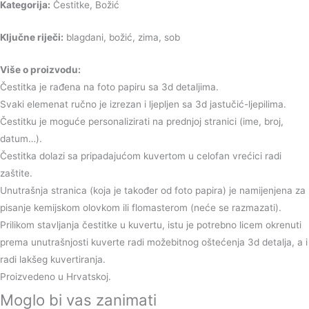
Kategorija:
Čestitke, Božić
Ključne riječi:
blagdani, božić, zima, sob
Više o proizvodu:
Čestitka je rađena na foto papiru sa 3d detaljima.
Svaki elemenat ručno je izrezan i ljepljen sa 3d jastučić-ljepilima.
Čestitku je moguće personalizirati na prednjoj stranici (ime, broj,
datum…).
Čestitka dolazi sa pripadajućom kuvertom u celofan vrećici radi
zaštite.
Unutrašnja stranica (koja je također od foto papira) je namijenjena za
pisanje kemijskom olovkom ili flomasterom (neće se razmazati).
Prilikom stavljanja čestitke u kuvertu, istu je potrebno licem okrenuti
prema unutrašnjosti kuverte radi možebitnog oštećenja 3d detalja, a i
radi lakšeg kuvertiranja.
Proizvedeno u Hrvatskoj.
Moglo bi vas zanimati