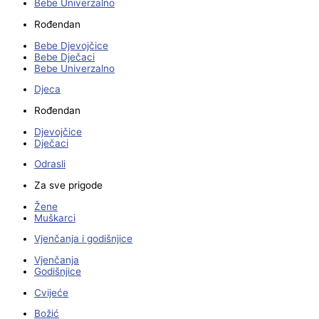
Bebe Univerzalno
Rođendan
Bebe Djevojčice
Bebe Dječaci
Bebe Univerzalno
Djeca
Rođendan
Djevojčice
Dječaci
Odrasli
Za sve prigode
Žene
Muškarci
Vjenčanja i godišnjice
Vjenčanja
Godišnjice
Cvijeće
Božić