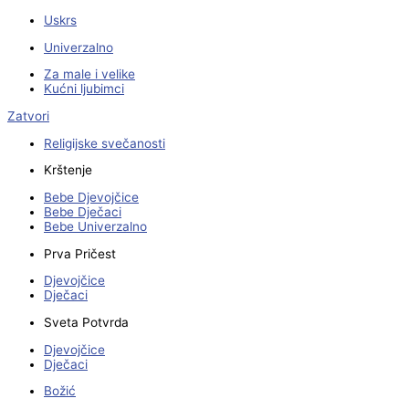
Uskrs
Univerzalno
Za male i velike
Kućni ljubimci
Zatvori
Religijske svečanosti
Krštenje
Bebe Djevojčice
Bebe Dječaci
Bebe Univerzalno
Prva Pričest
Djevojčice
Dječaci
Sveta Potvrda
Djevojčice
Dječaci
Božić