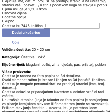
Uključuje ime, datum, broj i sl. na prednjoj stranici a na unutarnjoj
stranici Vašu posvetu i/ili stih s podatkom koga se stavlja u potpis.
Cijena usluge je 2,50 €/kom.
Osnovna cijena
Dodatne opcije
Ukupno
Čestitka br. 7446 količina
Dodaj u košaricu
Opis
Veličina čestitke:
20 * 20 cm
Kategorija:
Čestitke, Božić
Ključne riječi:
blagdani, božić, zima, dječak, pas, prijatelj, poklon
Više o proizvodu:
Čestitka je rađena na foto papiru sa 3d detaljima.
Svaki elemenat ručno je izrezan i ljepljen sa 3d jastučić-ljepilima.
Čestitku je moguće personalizirati na prednjoj stranici (ime, broj,
datum…).
Čestitka dolazi sa pripadajućom kuvertom u celofan vrećici radi
zaštite.
Unutrašnja stranica (koja je također od foto papira) je namijenjena
za pisanje kemijskom olovkom ili flomasterom (neće se razmazati).
Prilikom stavljanja čestitke u kuvertu, istu je potrebno licem
okrenuti prema unutrašnjosti kuverte radi možebitnog oštećenja 3d