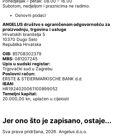
Ponedjeljak – petak: 08.00 – 16.00
Subotom, nedjeljom i praznicima ne radimo.
Osnovni podaci
ANGELUS društvo s ograničenom odgovornošću za
proizvodnju, trgovinu i usluge
Hrvatskih branitelja 5
10370 Dugo Selo
Republika Hrvatska
OIB:
85708302379
MBS:
081207245
Upis u sudski registar:
Trgovački sud u Zagrebu
Poslovni račun:
ERSTE & STEIERMARKISCHE BANK d.d.
IBAN:
HR1924020061100899052
Temeljni kapital:
20.000,00 kn, uplaćen u cijelosti
Jer ono što je zapisano, ostaje...
Sva prava pridržana, 2026. Angelus d.o.o.