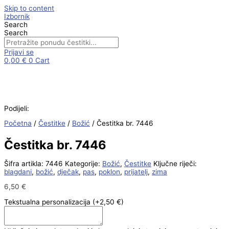
Skip to content
Izbornik
Search
Search
Prijavi se
0,00
€
0
Cart
Podijeli:
Početna
/
Čestitke
/
Božić
/ Čestitka br. 7446
Čestitka br. 7446
Šifra artikla:
7446
Kategorije:
Božić
,
Čestitke
Ključne riječi:
blagdani
,
božić
,
dječak
,
pas
,
poklon
,
prijatelj
,
zima
6,50
€
Tekstualna personalizacija
(+2,50 €)