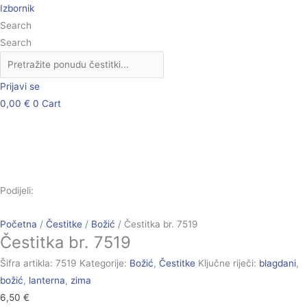
Skip
Čestitka
Izbornik
to
br.
Search
content
7519
Search
količina
Prijavi se
0,00
€
0
Cart
Podijeli:
Početna
/
Čestitke
/
Božić
/ Čestitka br. 7519
Čestitka br. 7519
Šifra artikla:
7519
Kategorije:
Božić
,
Čestitke
Ključne riječi:
blagdani
,
božić
,
lanterna
,
zima
6,50
€