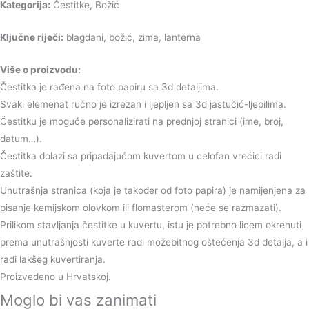
Kategorija:
Čestitke, Božić
Ključne riječi:
blagdani, božić, zima, lanterna
Više o proizvodu:
Čestitka je rađena na foto papiru sa 3d detaljima.
Svaki elemenat ručno je izrezan i ljepljen sa 3d jastučić-ljepilima.
Čestitku je moguće personalizirati na prednjoj stranici (ime, broj,
datum…).
Čestitka dolazi sa pripadajućom kuvertom u celofan vrećici radi
zaštite.
Unutrašnja stranica (koja je također od foto papira) je namijenjena za
pisanje kemijskom olovkom ili flomasterom (neće se razmazati).
Prilikom stavljanja čestitke u kuvertu, istu je potrebno licem okrenuti
prema unutrašnjosti kuverte radi možebitnog oštećenja 3d detalja, a i
radi lakšeg kuvertiranja.
Proizvedeno u Hrvatskoj.
Moglo bi vas zanimati