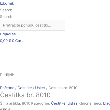
Skip
Čestitka
Izbornik
to
br.
Search
content
8010
Search
količina
Prijavi se
0,00
€
0
Cart
Podijeli:
Početna
/
Čestitke
/
Uskrs
/ Čestitka br. 8010
Čestitka br. 8010
Šifra artikla:
8010
Kategorije:
Čestitke
,
Uskrs
Ključne riječi:
bla
6,50
€