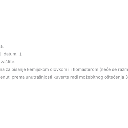
a.
oj, datum…).
zaštite.
jena za pisanje kemijskom olovkom ili flomasterom (neće se razm
krenuti prema unutrašnjosti kuverte radi možebitnog oštećenja 3d 