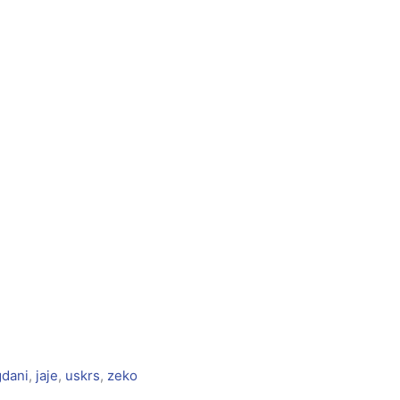
gdani
,
jaje
,
uskrs
,
zeko