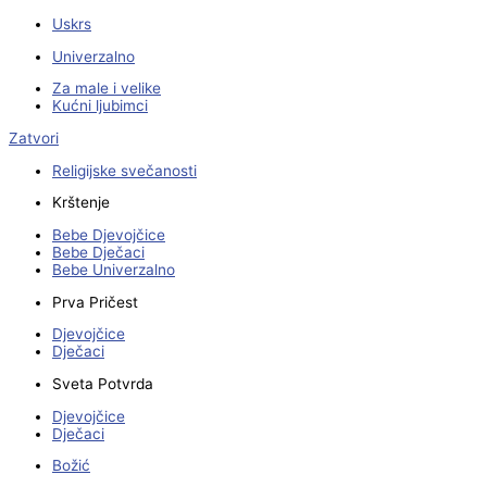
Uskrs
Univerzalno
Za male i velike
Kućni ljubimci
Zatvori
Religijske svečanosti
Krštenje
Bebe Djevojčice
Bebe Dječaci
Bebe Univerzalno
Prva Pričest
Djevojčice
Dječaci
Sveta Potvrda
Djevojčice
Dječaci
Božić