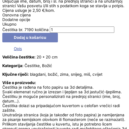
Uključuje ime, datum, broj i sl. na prednjoj stranici a na unutarnjoj
stranici Vašu posvetu i/ili stih s podatkom koga se stavlja u potpis.
Cijena usluge je 2,50 €/kom.
Osnovna cijena
Dodatne opcije
Ukupno
Čestitka br. 7190 količina
Dodaj u košaricu
Opis
Veličina čestitke:
20 * 20 cm
Kategorija:
Čestitke, Božić
Ključne riječi:
blagdani, božić, zima, snijeg, miš, cvijet
Više o proizvodu:
Čestitka je rađena na foto papiru sa 3d detaljima.
Svaki elemenat ručno je izrezan i ljepljen sa 3d jastučić-ljepilima.
Čestitku je moguće personalizirati na prednjoj stranici (ime, broj,
datum…).
Čestitka dolazi sa pripadajućom kuvertom u celofan vrećici radi
zaštite.
Unutrašnja stranica (koja je također od foto papira) je namijenjena
za pisanje kemijskom olovkom ili flomasterom (neće se razmazati).
Prilikom stavljanja čestitke u kuvertu, istu je potrebno licem
okrenuti prema unutrašnjosti kuverte radi možebitnog oštećenja 3d