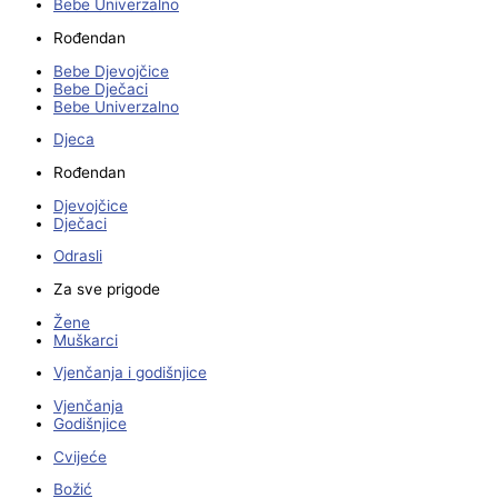
Bebe Univerzalno
Rođendan
Bebe Djevojčice
Bebe Dječaci
Bebe Univerzalno
Djeca
Rođendan
Djevojčice
Dječaci
Odrasli
Za sve prigode
Žene
Muškarci
Vjenčanja i godišnjice
Vjenčanja
Godišnjice
Cvijeće
Božić