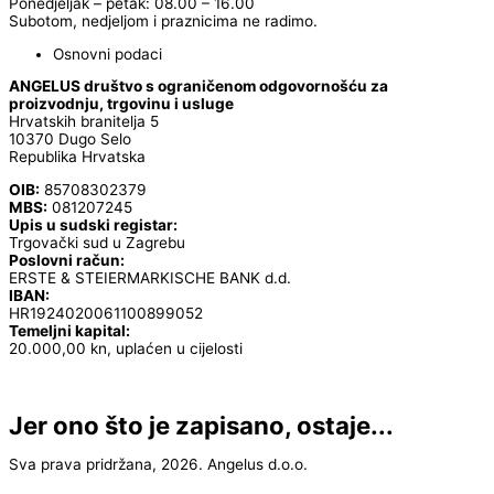
Ponedjeljak – petak: 08.00 – 16.00
Subotom, nedjeljom i praznicima ne radimo.
Osnovni podaci
ANGELUS društvo s ograničenom odgovornošću za
proizvodnju, trgovinu i usluge
Hrvatskih branitelja 5
10370 Dugo Selo
Republika Hrvatska
OIB:
85708302379
MBS:
081207245
Upis u sudski registar:
Trgovački sud u Zagrebu
Poslovni račun:
ERSTE & STEIERMARKISCHE BANK d.d.
IBAN:
HR1924020061100899052
Temeljni kapital:
20.000,00 kn, uplaćen u cijelosti
Jer ono što je zapisano, ostaje...
Sva prava pridržana, 2026. Angelus d.o.o.