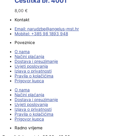
Čestitka br. 4001
8,00
€
Kontakt
Email:
@ebzduran
rh.tsm-sulegna
Mobitel: +385 98 1893 948
Poveznice
O nama
Načini plaćanja
Dostava i preuzimanje
Uvjeti poslovanja
Izjava o privatnosti
Pravila o kolačićima
Prigovor kupca
O nama
Načini plaćanja
Dostava i preuzimanje
Uvjeti poslovanja
Izjava o privatnosti
Pravila o kolačićima
Prigovor kupca
Radno vrijeme