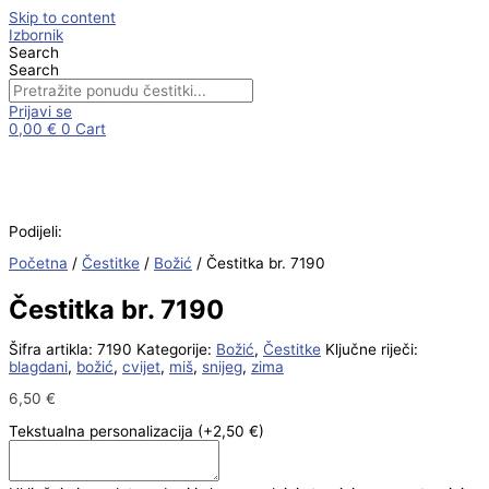
Skip to content
Izbornik
Search
Search
Prijavi se
0,00
€
0
Cart
Podijeli:
Početna
/
Čestitke
/
Božić
/ Čestitka br. 7190
Čestitka br. 7190
Šifra artikla:
7190
Kategorije:
Božić
,
Čestitke
Ključne riječi:
blagdani
,
božić
,
cvijet
,
miš
,
snijeg
,
zima
6,50
€
Tekstualna personalizacija
(+2,50 €)