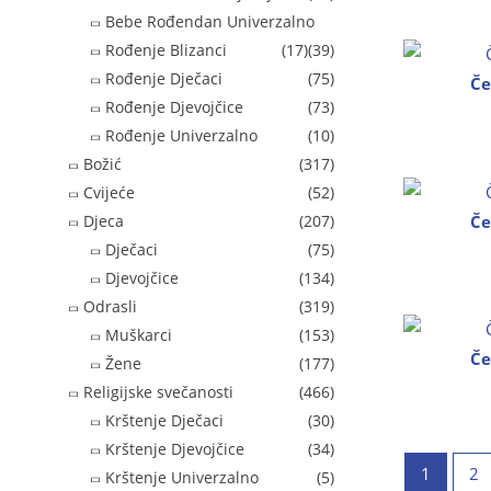
Bebe Rođendan Univerzalno
Rođenje Blizanci
(17)
(39)
Rođenje Dječaci
(75)
Če
Rođenje Djevojčice
(73)
Rođenje Univerzalno
(10)
Božić
(317)
Cvijeće
(52)
Če
Djeca
(207)
Dječaci
(75)
Djevojčice
(134)
Odrasli
(319)
Muškarci
(153)
Če
Žene
(177)
Religijske svečanosti
(466)
Krštenje Dječaci
(30)
Krštenje Djevojčice
(34)
1
2
Krštenje Univerzalno
(5)