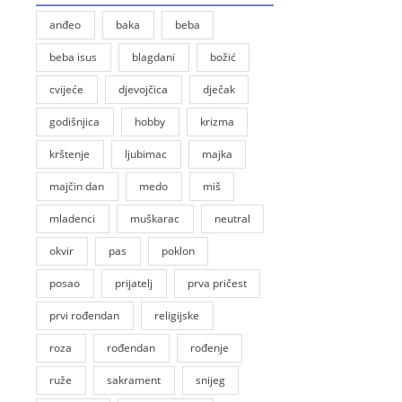
anđeo
baka
beba
beba isus
blagdani
božić
cvijeće
djevojčica
dječak
godišnjica
hobby
krizma
krštenje
ljubimac
majka
majčin dan
medo
miš
mladenci
muškarac
neutral
okvir
pas
poklon
posao
prijatelj
prva pričest
prvi rođendan
religijske
roza
rođendan
rođenje
ruže
sakrament
snijeg