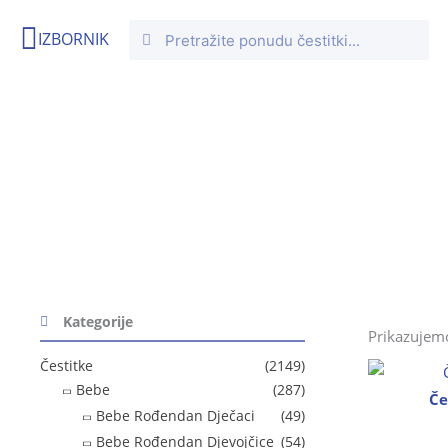
Skip
Search
Search
IZBORNIK
to
content
Oznaka: cvijet
Početna
/ Proizvodi označeni “cvijet”
Kategorije
Prikazujemo
Čestitke
(2149)
Bebe
(287)
Če
Bebe Rođendan Dječaci
(49)
Bebe Rođendan Djevojčice
(54)