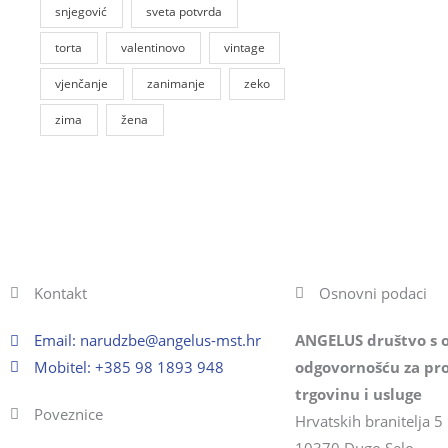
snjegović
sveta potvrda
torta
valentinovo
vintage
vjenčanje
zanimanje
zeko
zima
žena
Kontakt
Osnovni podaci
Email:
@ebzduran
rh.tsm-sulegna
ANGELUS društvo s 
Mobitel: +385 98 1893 948
odgovornošću za pro
trgovinu i usluge
Poveznice
Hrvatskih branitelja 5