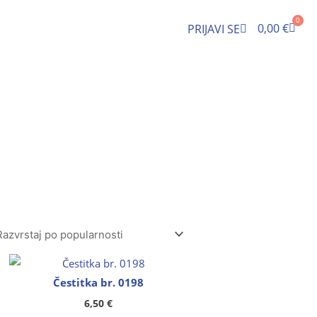
0
Cart
0,00
€
PRIJAVI SE
Čestitka br. 0198
6,50
€