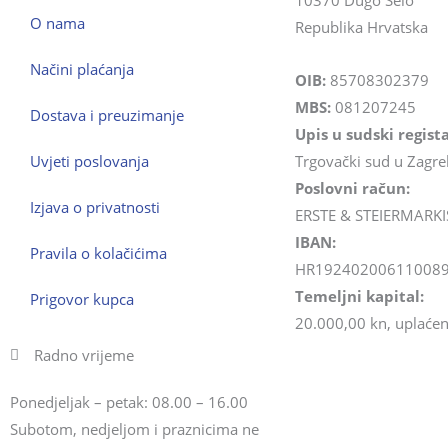
10370 Dugo Selo
O nama
Republika Hrvatska
Načini plaćanja
OIB:
85708302379
MBS:
081207245
Dostava i preuzimanje
Upis u sudski regista
Uvjeti poslovanja
Trgovački sud u Zagr
Poslovni račun:
Izjava o privatnosti
ERSTE & STEIERMARKI
IBAN:
Pravila o kolačićima
HR19240200611008
Temeljni kapital:
Prigovor kupca
20.000,00 kn, uplaćen 
Radno vrijeme
Ponedjeljak – petak: 08.00 – 16.00
Subotom, nedjeljom i praznicima ne