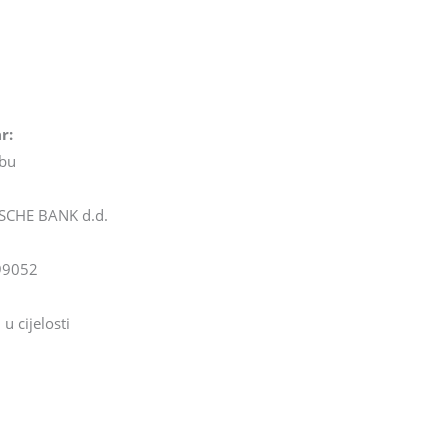
r:
ebu
SCHE BANK d.d.
99052
u cijelosti