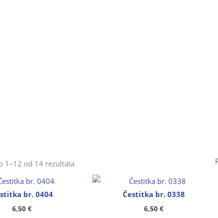
Poredano
po
 1–12 od 14 rezultata
popularnosti
stitka br. 0404
Čestitka br. 0338
6,50
€
6,50
€