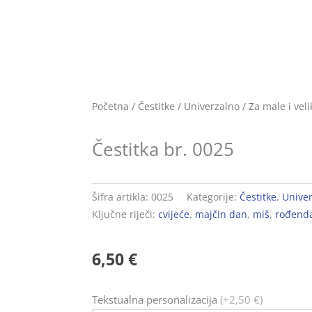
Početna
/
Čestitke
/
Univerzalno
/
Za male i veli
Čestitka br. 0025
Šifra artikla:
0025
Kategorije:
Čestitke
,
Unive
Ključne riječi:
cvijeće
,
majčin dan
,
miš
,
rođend
6,50
€
Čestitka
Tekstualna personalizacija
(+2,50 €)