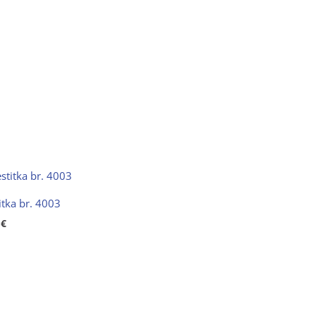
itka br. 4003
0
€