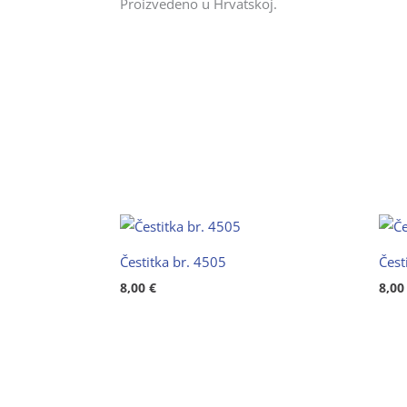
Proizvedeno u Hrvatskoj.
Čestitka br. 4505
Čest
8,00
€
8,0