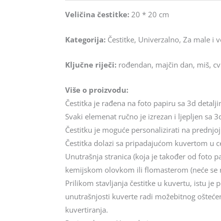
Veličina čestitke:
20 * 20 cm
Kategorija:
Čestitke, Univerzalno, Za male i v
Ključne riječi:
rođendan, majčin dan, miš, cv
Više o proizvodu:
Čestitka je rađena na foto papiru sa 3d detalj
Svaki elemenat ručno je izrezan i ljepljen sa 3d
Čestitku je moguće personalizirati na prednjoj
Čestitka dolazi sa pripadajućom kuvertom u cel
Unutrašnja stranica (koja je također od foto p
kemijskom olovkom ili flomasterom (neće se 
Prilikom stavljanja čestitke u kuvertu, istu j
unutrašnjosti kuverte radi možebitnog oštećenj
kuvertiranja.