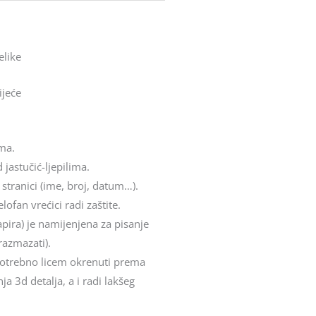
elike
ijeće
ima.
 jastučić-ljepilima.
 stranici (ime, broj, datum…).
ofan vrećici radi zaštite.
apira) je namijenjena za pisanje
razmazati).
e potrebno licem okrenuti prema
a 3d detalja, a i radi lakšeg