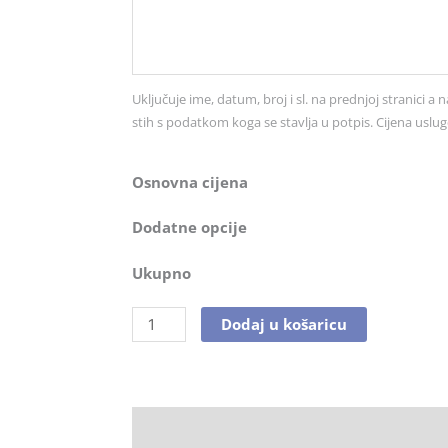
br.
0025
količina
Uključuje ime, datum, broj i sl. na prednjoj stranici a n
stih s podatkom koga se stavlja u potpis. Cijena uslug
Osnovna cijena
Dodatne opcije
Ukupno
Dodaj u košaricu
Opis