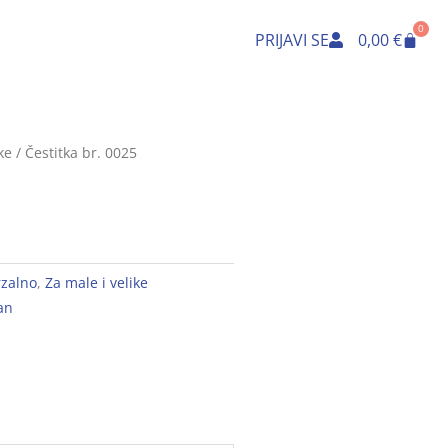
0
Cart
PRIJAVI SE
0,00
€
ke
/ Čestitka br. 0025
rzalno
,
Za male i velike
an