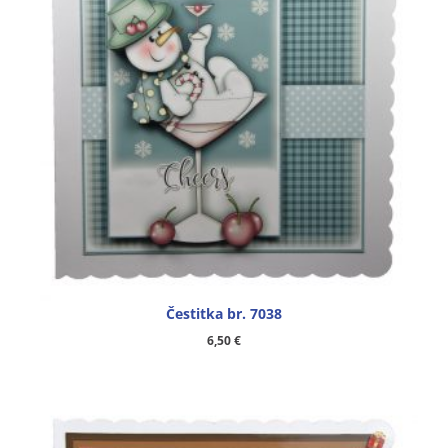
Čestitka br. 7038
6,50
€