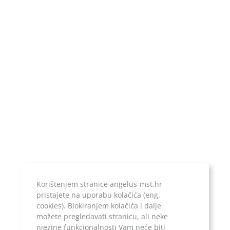
MBS:
081207245
Upis u sudski registar:
Trgovački sud u Zagrebu
Poslovni račun:
ERSTE & STEIERMARKISCHE BANK d.d.
IBAN:
HR1924020061100899052
Temeljni kapital:
20.000,00 kn, uplaćen u cijelosti
Korištenjem stranice angelus-mst.hr
pristajete na uporabu kolačića (eng.
Jer ono što je zapisano, ostaje...
cookies). Blokiranjem kolačića i dalje
možete pregledavati stranicu, ali neke
njezine funkcionalnosti Vam neće biti