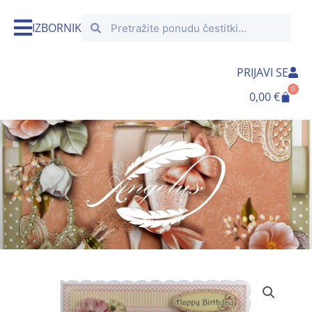
Skip
Search
Search
to
IZBORNIK
content
PRIJAVI SE
0
Cart
0,00
€