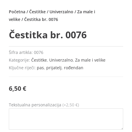
Početna
/
Čestitke
/
Univerzalno
/
Za male i
velike
/ Čestitka br. 0076
Čestitka br. 0076
Šifra artikla:
0076
Kategorije:
Čestitke
,
Univerzalno
,
Za male i velike
Ključne riječi:
pas
,
prijatelj
,
rođendan
6,50
€
Čestitka
Tekstualna personalizacija
(+2,50 €)
br.
0076
količina