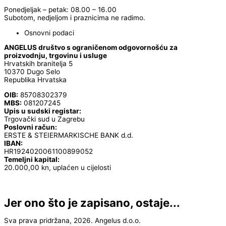
Ponedjeljak – petak: 08.00 – 16.00
Subotom, nedjeljom i praznicima ne radimo.
Osnovni podaci
ANGELUS društvo s ograničenom odgovornošću za
proizvodnju, trgovinu i usluge
Hrvatskih branitelja 5
10370 Dugo Selo
Republika Hrvatska
OIB:
85708302379
MBS:
081207245
Upis u sudski registar:
Trgovački sud u Zagrebu
Poslovni račun:
ERSTE & STEIERMARKISCHE BANK d.d.
IBAN:
HR1924020061100899052
Temeljni kapital:
20.000,00 kn, uplaćen u cijelosti
Jer ono što je zapisano, ostaje...
Sva prava pridržana, 2026. Angelus d.o.o.