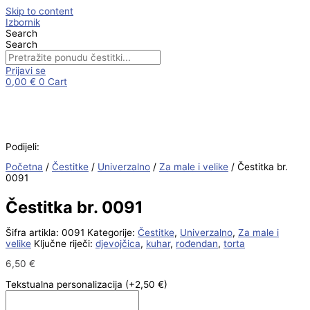
Skip to content
Izbornik
Search
Search
Prijavi se
0,00
€
0
Cart
Podijeli:
Početna
/
Čestitke
/
Univerzalno
/
Za male i velike
/ Čestitka br.
0091
Čestitka br. 0091
Šifra artikla:
0091
Kategorije:
Čestitke
,
Univerzalno
,
Za male i
velike
Ključne riječi:
djevojčica
,
kuhar
,
rođendan
,
torta
6,50
€
Tekstualna personalizacija
(+2,50 €)