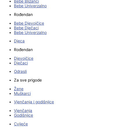
Bebe Blizanci
Bebe Univerzalno
Rođendan
Bebe Djevojčice
Bebe Dječaci
Bebe Univerzalno
Djeca
Rođendan
Djevojčice
Dječaci
Odrasli
Za sve prigode
Žene
Muškarci
Vjenčanja i godišnjice
Vjenčanja
Godišnjice
Cvijeće