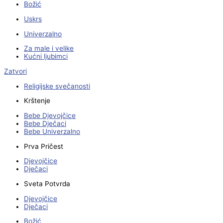
Božić
Uskrs
Univerzalno
Za male i velike
Kućni ljubimci
Zatvori
Religijske svečanosti
Krštenje
Bebe Djevojčice
Bebe Dječaci
Bebe Univerzalno
Prva Pričest
Djevojčice
Dječaci
Sveta Potvrda
Djevojčice
Dječaci
Božić