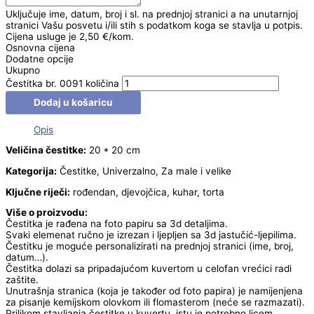
Uključuje ime, datum, broj i sl. na prednjoj stranici a na unutarnjoj
stranici Vašu posvetu i/ili stih s podatkom koga se stavlja u potpis.
Cijena usluge je 2,50 €/kom.
Osnovna cijena
Dodatne opcije
Ukupno
Čestitka br. 0091 količina
Dodaj u košaricu
Opis
Veličina čestitke:
20 * 20 cm
Kategorija:
Čestitke, Univerzalno, Za male i velike
Ključne riječi:
rođendan, djevojčica, kuhar, torta
Više o proizvodu:
Čestitka je rađena na foto papiru sa 3d detaljima.
Svaki elemenat ručno je izrezan i ljepljen sa 3d jastučić-ljepilima.
Čestitku je moguće personalizirati na prednjoj stranici (ime, broj,
datum…).
Čestitka dolazi sa pripadajućom kuvertom u celofan vrećici radi
zaštite.
Unutrašnja stranica (koja je također od foto papira) je namijenjena
za pisanje kemijskom olovkom ili flomasterom (neće se razmazati).
Prilikom stavljanja čestitke u kuvertu, istu je potrebno licem