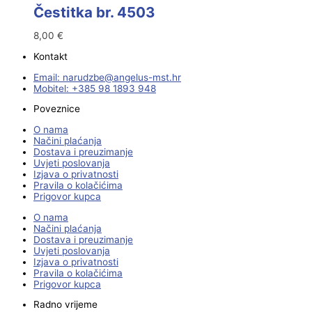
Čestitka br. 4503
8,00
€
Kontakt
Email:
@ebzduran
rh.tsm-sulegna
Mobitel: +385 98 1893 948
Poveznice
O nama
Načini plaćanja
Dostava i preuzimanje
Uvjeti poslovanja
Izjava o privatnosti
Pravila o kolačićima
Prigovor kupca
O nama
Načini plaćanja
Dostava i preuzimanje
Uvjeti poslovanja
Izjava o privatnosti
Pravila o kolačićima
Prigovor kupca
Radno vrijeme