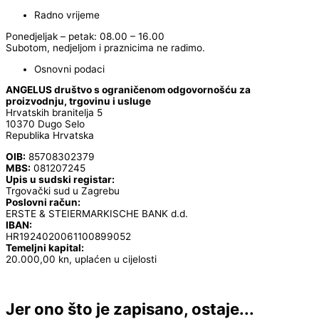
Radno vrijeme
Ponedjeljak – petak: 08.00 – 16.00
Subotom, nedjeljom i praznicima ne radimo.
Osnovni podaci
ANGELUS društvo s ograničenom odgovornošću za
proizvodnju, trgovinu i usluge
Hrvatskih branitelja 5
10370 Dugo Selo
Republika Hrvatska
OIB:
85708302379
MBS:
081207245
Upis u sudski registar:
Trgovački sud u Zagrebu
Poslovni račun:
ERSTE & STEIERMARKISCHE BANK d.d.
IBAN:
HR1924020061100899052
Temeljni kapital:
20.000,00 kn, uplaćen u cijelosti
Jer ono što je zapisano, ostaje...