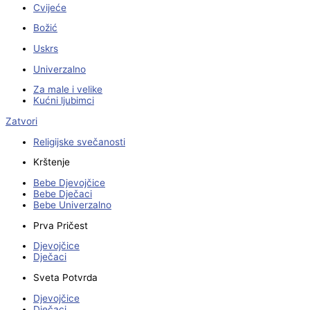
Cvijeće
Božić
Uskrs
Univerzalno
Za male i velike
Kućni ljubimci
Zatvori
Religijske svečanosti
Krštenje
Bebe Djevojčice
Bebe Dječaci
Bebe Univerzalno
Prva Pričest
Djevojčice
Dječaci
Sveta Potvrda
Djevojčice
Dječaci