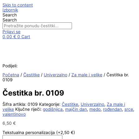
Skip to content
Izbornik
Search
Search
Prijavi se
0,00
€
0
Cart
Podijeli:
Početna
/
Čestitke
/
Univerzalno
/
Za male i velike
/ Čestitka br.
0109
Čestitka br. 0109
Šifra artikla:
0109
Kategorije:
Čestitke
,
Univerzalno
,
Za male i
velike
Ključne riječi:
godišnjica
,
majčin dan
,
medo
,
rođendan
,
srce
,
valentinovo
6,50
€
Tekstualna personalizacija
(+2,50 €)