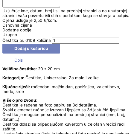
Uključuje ime, datum, broj i sl. na prednjoj stranici a na unutarnjoj
stranici Vašu posvetu i/ili stih s podatkom koga se stavlja u potpis.
Cijena usluge je 2,50 €/kom.
Osnovna cijena
Dodatne opcije
Ukupno
Čestitka br. 0109 količina
Dodaj u košaricu
Opis
Veličina čestitke:
20 * 20 cm
Kategorija:
Čestitke, Univerzalno, Za male i velike
Ključne riječi:
rođendan, majčin dan, godišnjica, valentinovo,
medo, srce
Više o proizvodu:
Čestitka je rađena na foto papiru sa 3d detaljima.
Svaki elemenat ručno je izrezan i ljepljen sa 3d jastučić-ljepilima.
Čestitku je moguće personalizirati na prednjoj stranici (ime, broj,
datum…).
Čestitka dolazi sa pripadajućom kuvertom u celofan vrećici radi
zaštite.
Unutrašnja stranica (koja je također od foto papira) je namijenjena