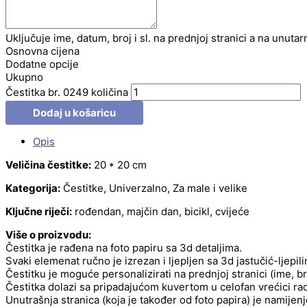
Uključuje ime, datum, broj i sl. na prednjoj stranici a na unutar
Osnovna cijena
Dodatne opcije
Ukupno
Čestitka br. 0249 količina
Dodaj u košaricu
Opis
Veličina čestitke:
20 * 20 cm
Kategorija:
Čestitke, Univerzalno, Za male i velike
Ključne riječi:
rođendan, majčin dan, bicikl, cvijeće
Više o proizvodu:
Čestitka je rađena na foto papiru sa 3d detaljima.
Svaki elemenat ručno je izrezan i ljepljen sa 3d jastučić-ljepil
Čestitku je moguće personalizirati na prednjoj stranici (ime, b
Čestitka dolazi sa pripadajućom kuvertom u celofan vrećici radi
Unutrašnja stranica (koja je također od foto papira) je namije