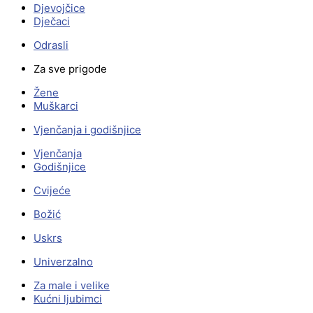
Djevojčice
Dječaci
Odrasli
Za sve prigode
Žene
Muškarci
Vjenčanja i godišnjice
Vjenčanja
Godišnjice
Cvijeće
Božić
Uskrs
Univerzalno
Za male i velike
Kućni ljubimci