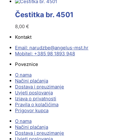
Čestitka br. 4501
8,00
€
Kontakt
Email:
@ebzduran
rh.tsm-sulegna
Mobitel: +385 98 1893 948
Poveznice
O nama
Načini plaćanja
Dostava i preuzimanje
Uvjeti poslovanja
Izjava o privatnosti
Pravila o kolačićima
Prigovor kupca
O nama
Načini plaćanja
Dostava i preuzimanje
Uvjeti poslovanja