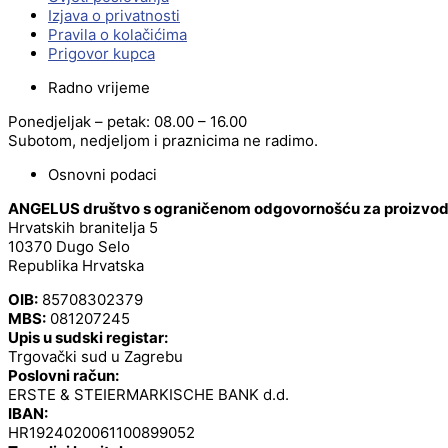
Izjava o privatnosti
Pravila o kolačićima
Prigovor kupca
Radno vrijeme
Ponedjeljak – petak: 08.00 – 16.00
Subotom, nedjeljom i praznicima ne radimo.
Osnovni podaci
ANGELUS društvo s ograničenom odgovornošću za proizvodnj
Hrvatskih branitelja 5
10370 Dugo Selo
Republika Hrvatska
OIB:
85708302379
MBS:
081207245
Upis u sudski registar:
Trgovački sud u Zagrebu
Poslovni račun:
ERSTE & STEIERMARKISCHE BANK d.d.
IBAN:
HR1924020061100899052