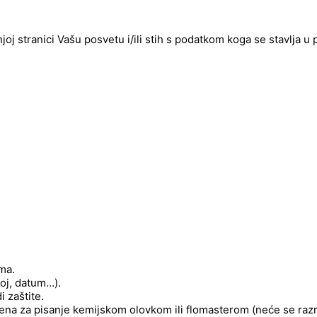
njoj stranici Vašu posvetu i/ili stih s podatkom koga se stavlja u
ima.
roj, datum…).
 zaštite.
njena za pisanje kemijskom olovkom ili flomasterom (neće se raz