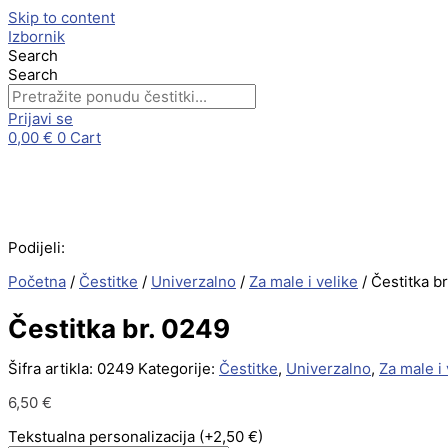
Skip to content
Izbornik
Search
Search
Prijavi se
0,00
€
0
Cart
Podijeli:
Početna
/
Čestitke
/
Univerzalno
/
Za male i velike
/ Čestitka b
Čestitka br. 0249
Šifra artikla:
0249
Kategorije:
Čestitke
,
Univerzalno
,
Za male i 
6,50
€
Tekstualna personalizacija
(+2,50 €)