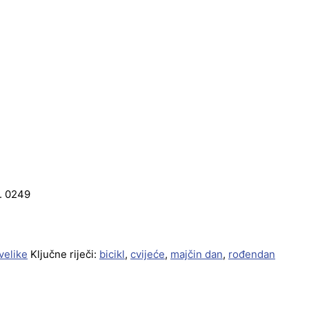
r. 0249
velike
Ključne riječi:
bicikl
,
cvijeće
,
majčin dan
,
rođendan