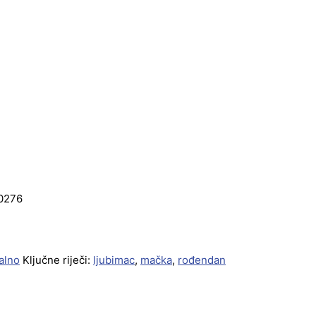
 0276
alno
Ključne riječi:
ljubimac
,
mačka
,
rođendan