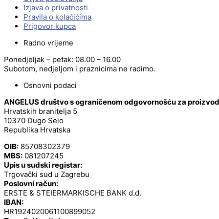
Izjava o privatnosti
Pravila o kolačićima
Prigovor kupca
Radno vrijeme
Ponedjeljak – petak: 08.00 – 16.00
Subotom, nedjeljom i praznicima ne radimo.
Osnovni podaci
ANGELUS društvo s ograničenom odgovornošću za proizvodnj
Hrvatskih branitelja 5
10370 Dugo Selo
Republika Hrvatska
OIB:
85708302379
MBS:
081207245
Upis u sudski registar:
Trgovački sud u Zagrebu
Poslovni račun:
ERSTE & STEIERMARKISCHE BANK d.d.
IBAN:
HR1924020061100899052