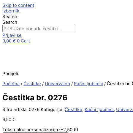
Skip to content
Izbornik
Search
Search
Prijavi se
0,00
€
0
Cart
Podijeli:
Početna
/
Čestitke
/
Univerzalno
/
Kućni ljubimci
/ Čestitka br.
Čestitka br. 0276
Šifra artikla:
0276
Kategorije:
Čestitke
,
Kućni ljubimci
,
Univerz
6,50
€
Tekstualna personalizacija
(+2,50 €)