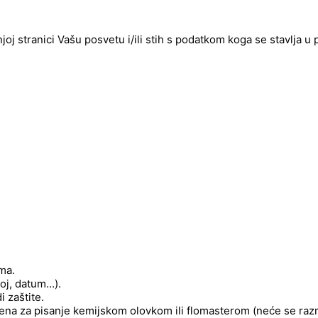
njoj stranici Vašu posvetu i/ili stih s podatkom koga se stavlja u
ima.
roj, datum…).
 zaštite.
njena za pisanje kemijskom olovkom ili flomasterom (neće se raz