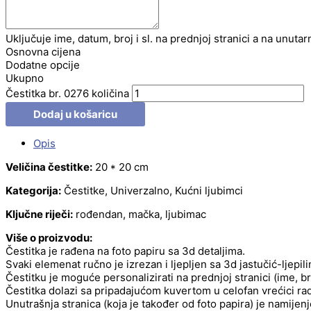
Uključuje ime, datum, broj i sl. na prednjoj stranici a na unutar
Osnovna cijena
Dodatne opcije
Ukupno
Čestitka br. 0276 količina
Dodaj u košaricu
Opis
Veličina čestitke:
20 * 20 cm
Kategorija:
Čestitke, Univerzalno, Kućni ljubimci
Ključne riječi:
rođendan, mačka, ljubimac
Više o proizvodu:
Čestitka je rađena na foto papiru sa 3d detaljima.
Svaki elemenat ručno je izrezan i ljepljen sa 3d jastučić-ljepil
Čestitku je moguće personalizirati na prednjoj stranici (ime, b
Čestitka dolazi sa pripadajućom kuvertom u celofan vrećici radi
Unutrašnja stranica (koja je također od foto papira) je namije