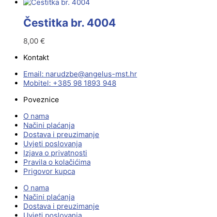
Čestitka br. 4004
8,00
€
Kontakt
Email:
@ebzduran
rh.tsm-sulegna
Mobitel: +385 98 1893 948
Poveznice
O nama
Načini plaćanja
Dostava i preuzimanje
Uvjeti poslovanja
Izjava o privatnosti
Pravila o kolačićima
Prigovor kupca
O nama
Načini plaćanja
Dostava i preuzimanje
Uvjeti poslovanja