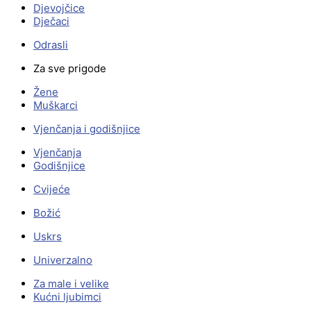
Djevojčice
Dječaci
Odrasli
Za sve prigode
Žene
Muškarci
Vjenčanja i godišnjice
Vjenčanja
Godišnjice
Cvijeće
Božić
Uskrs
Univerzalno
Za male i velike
Kućni ljubimci