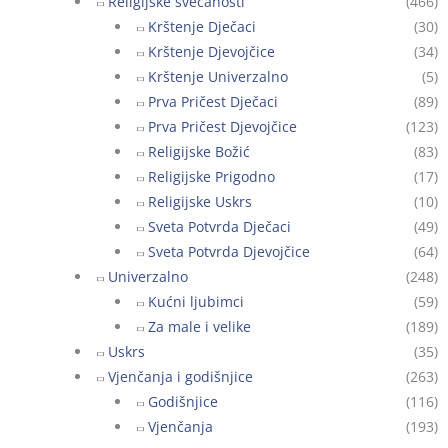
Religijske svečanosti
(466)
Krštenje Dječaci
(30)
Krštenje Djevojčice
(34)
Krštenje Univerzalno
(5)
Prva Pričest Dječaci
(89)
Prva Pričest Djevojčice
(123)
Religijske Božić
(83)
Religijske Prigodno
(17)
Religijske Uskrs
(10)
Sveta Potvrda Dječaci
(49)
Sveta Potvrda Djevojčice
(64)
Univerzalno
(248)
Kućni ljubimci
(59)
Za male i velike
(189)
Uskrs
(35)
Vjenčanja i godišnjice
(263)
Godišnjice
(116)
Vjenčanja
(193)