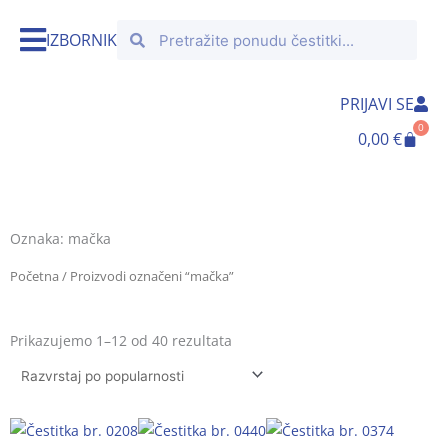
Skip
Search
Search
to
IZBORNIK
content
PRIJAVI SE
0
Cart
0,00
€
Oznaka: mačka
Početna
/ Proizvodi označeni “mačka”
Poredano
po
Prikazujemo 1–12 od 40 rezultata
popularnosti