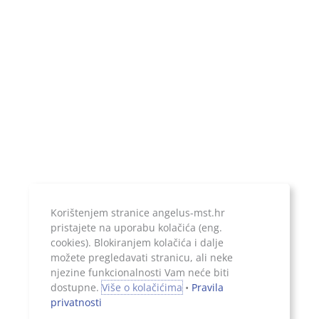
Poslovni račun:
ERSTE & STEIERMARKISCHE BANK d.d.
IBAN:
HR1924020061100899052
Temeljni kapital:
20.000,00 kn, uplaćen u cijelosti
Korištenjem stranice angelus-mst.hr
pristajete na uporabu kolačića (eng.
Jer ono što je zapisano, ostaje...
cookies). Blokiranjem kolačića i dalje
možete pregledavati stranicu, ali neke
njezine funkcionalnosti Vam neće biti
dostupne.
Više o kolačićima
•
Pravila
privatnosti