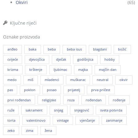
Okviri
(65)
Ključne riječi
Oznake proizvoda
anđeo
baka
beba
beba isus
blagdani
božić
cvijeće
djevojčica
dječak
godišnjica
hobby
krizma
krštenje
ljubimac
majka
majčin dan
medo
miš
mladenci
muškarac
neutral
okvir
pas
poklon
posao
prijatelj
prva pričest
prvi rođendan
religijske
roza
rođendan
rođenje
ruže
sakrament
snijeg
snjegović
sveta potvrda
torta
valentinovo
vintage
vjenčanje
zanimanje
zeko
zima
žena