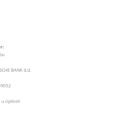
r:
ebu
SCHE BANK d.d.
99052
u cijelosti