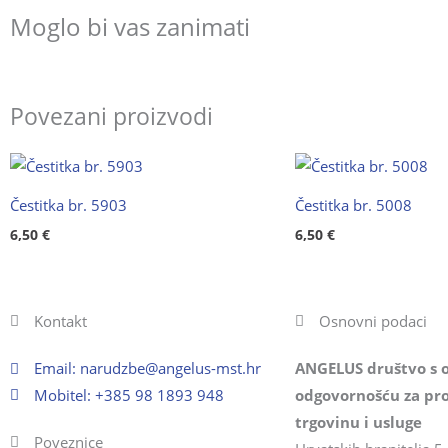
Moglo bi vas zanimati
Povezani proizvodi
Čestitka br. 5903
Čestitka br. 5008
6,50
€
6,50
€
Kontakt
Osnovni podaci
Email:
@ebzduran
rh.tsm-sulegna
ANGELUS društvo s 
Mobitel: +385 98 1893 948
odgovornošću za pro
trgovinu i usluge
Poveznice