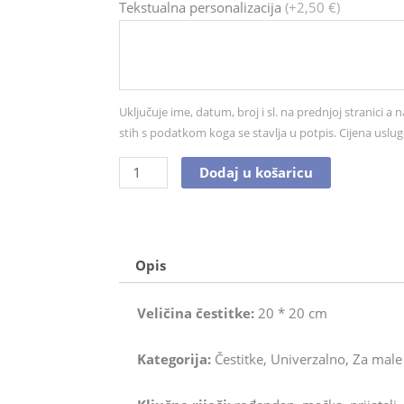
Čestitka
Tekstualna personalizacija
(+2,50 €)
br.
0287
količina
Uključuje ime, datum, broj i sl. na prednjoj stranici a n
stih s podatkom koga se stavlja u potpis. Cijena uslug
Dodaj u košaricu
Opis
Veličina čestitke:
20 * 20 cm
Kategorija:
Čestitke, Univerzalno, Za male 