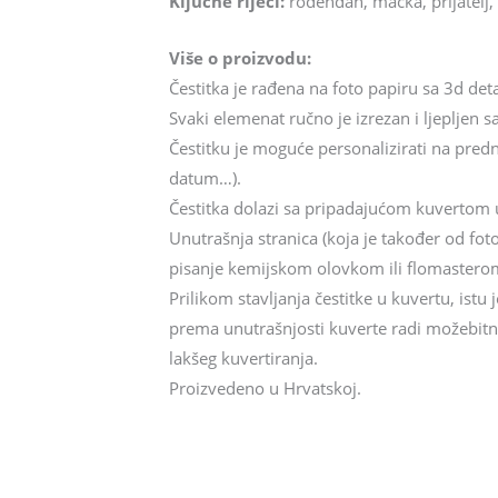
Ključne riječi:
rođendan, mačka, prijatelj,
Više o proizvodu:
Čestitka je rađena na foto papiru sa 3d det
Svaki elemenat ručno je izrezan i ljepljen sa
Čestitku je moguće personalizirati na prednj
datum…).
Čestitka dolazi sa pripadajućom kuvertom u 
Unutrašnja stranica (koja je također od fot
pisanje kemijskom olovkom ili flomasterom
Prilikom stavljanja čestitke u kuvertu, istu
prema unutrašnjosti kuverte radi možebitnog
lakšeg kuvertiranja.
Proizvedeno u Hrvatskoj.