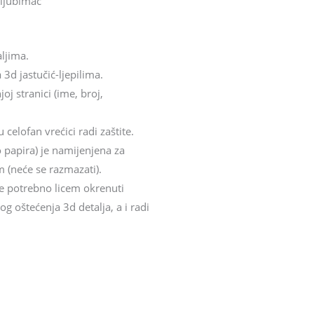
 ljubimac
aljima.
 3d jastučić-ljepilima.
oj stranici (ime, broj,
celofan vrećici radi zaštite.
o papira) je namijenjena za
 (neće se razmazati).
 je potrebno licem okrenuti
 oštećenja 3d detalja, a i radi