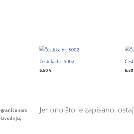
Čestitka br. 5002
Čest
6,50
€
6,5
Jer ono što je zapisano, ostaje
ograničenom
izvodnju,