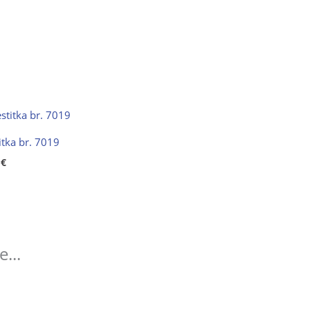
itka br. 7019
0
€
...