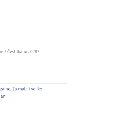
ke
/ Čestitka br. 0287
zalno
,
Za male i velike
dan