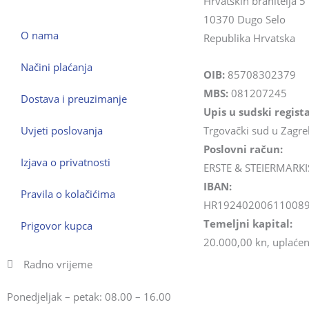
Hrvatskih branitelja 5
10370 Dugo Selo
O nama
Republika Hrvatska
Načini plaćanja
OIB:
85708302379
MBS:
081207245
Dostava i preuzimanje
Upis u sudski regista
Uvjeti poslovanja
Trgovački sud u Zagr
Poslovni račun:
Izjava o privatnosti
ERSTE & STEIERMARKI
IBAN:
Pravila o kolačićima
HR19240200611008
Temeljni kapital:
Prigovor kupca
20.000,00 kn, uplaćen 
Radno vrijeme
Ponedjeljak – petak: 08.00 – 16.00