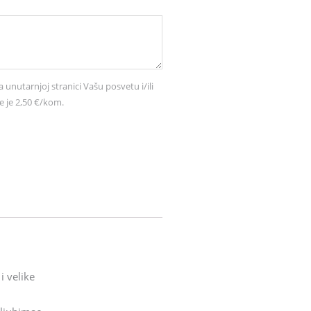
a unutarnjoj stranici Vašu posvetu i/ili
e je 2,50 €/kom.
i velike