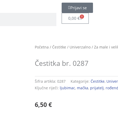
Prijavi se
0
Cart
0,00
€
Početna
/
Čestitke
/
Univerzalno
/
Za male i veli
Čestitka br. 0287
Šifra artikla:
0287
Kategorije:
Čestitke
,
Univer
Ključne riječi:
ljubimac
,
mačka
,
prijatelj
,
rođen
6,50
€