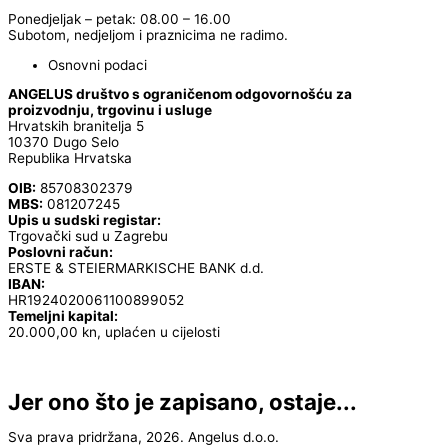
Ponedjeljak – petak: 08.00 – 16.00
Subotom, nedjeljom i praznicima ne radimo.
Osnovni podaci
ANGELUS društvo s ograničenom odgovornošću za
proizvodnju, trgovinu i usluge
Hrvatskih branitelja 5
10370 Dugo Selo
Republika Hrvatska
OIB:
85708302379
MBS:
081207245
Upis u sudski registar:
Trgovački sud u Zagrebu
Poslovni račun:
ERSTE & STEIERMARKISCHE BANK d.d.
IBAN:
HR1924020061100899052
Temeljni kapital:
20.000,00 kn, uplaćen u cijelosti
Jer ono što je zapisano, ostaje...
Sva prava pridržana, 2026. Angelus d.o.o.