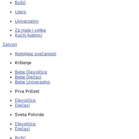
Božić
Uskrs
Univerzalno
Za male i velike
Kućni ljubimci
Zatvori
Religijske svečanosti
Krštenje
Bebe Djevojčice
Bebe Dječaci
Bebe Univerzalno
Prva Pričest
Djevojčice
Dječaci
Sveta Potvrda
Djevojčice
Dječaci
Božić