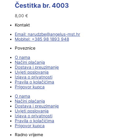
Čestitka br. 4003
8,00
€
Kontakt
Email:
@ebzduran
rh.tsm-sulegna
Mobitel: +385 98 1893 948
Poveznice
O nama
Načini plaćanja
Dostava i preuzimanje
Uvjeti poslovanja
Izjava o privatnosti
Pravila o kolačićima
Prigovor kupca
O nama
Načini plaćanja
Dostava i preuzimanje
Uvjeti poslovanja
Izjava o privatnosti
Pravila o kolačićima
Prigovor kupca
Radno vrijeme