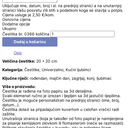
Uključuje ime, datum, broj i sl. na prednjoj stranici a na unutarnjoj
stranici Vašu posvetu i/ili stih s podatkom koga se stavlja u potpis.
Cijena usluge je 2,50 €/kom.
Osnovna cijena
Dodatne opcije
Ukupno
Čestitka br. 0366 količina
Dodaj u košaricu
Opis
Veličina čestitke:
20 * 20 cm
Kategorija:
Čestitke, Univerzalno, Kućni ljubimci
Ključne riječi:
rođendan, majčin dan, zagrljaj, konj, ljubimac
Više o proizvodu:
Čestitka je rađena na foto papiru sa 3d detaljima.
Svaki elemenat ručno je izrezan i ljepljen sa 3d jastučić-ljepilima.
Čestitku je moguće personalizirati na prednjoj stranici (ime, broj,
datum…).
Čestitka dolazi sa pripadajućom kuvertom u celofan vrećici radi
zaštite.
Unutrašnja stranica (koja je također od foto papira) je namijenjena
za pisanje kemijskom olovkom ili flomasterom (neće se razmazati).
Prilikom stavljanja čestitke u kuvertu, istu je potrebno licem