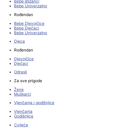
Bebe Blizanci
Bebe Univerzalno
Rođendan
Bebe Djevojčice
Bebe Dječaci
Bebe Univerzalno
Djeca
Rođendan
Djevojčice
Dječaci
Odrasli
Za sve prigode
Žene
Muškarci
Vjenčanja i godišnjice
Vjenčanja
Godišnjice
Cvijeće