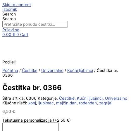
Skip to content
Izbornik
Search
Search
Prijavi se
0,00
€
0
Cart
Podijeli:
Početna
/
Čestitke
/
Univerzalno
/
Kućni ljubimci
/ Čestitka br.
0366
Čestitka br. 0366
Šifra artikla:
0366
Kategorije:
Čestitke
,
Kućni ljubimci
,
Univerzalno
Ključne riječi:
konj
,
ljubimac
,
majčin dan
,
rođendan
,
zagrljaj
6,50
€
Tekstualna personalizacija
(+2,50 €)