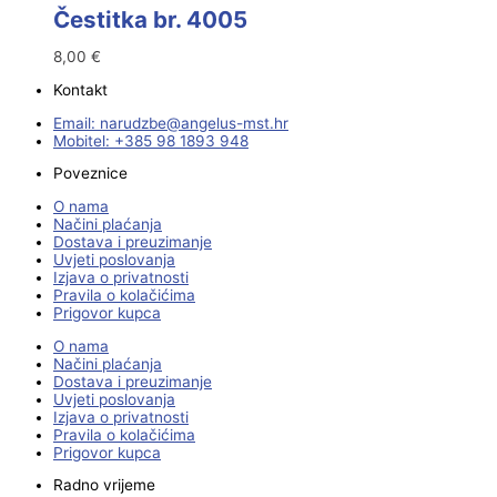
Čestitka br. 4005
8,00
€
Kontakt
Email:
@ebzduran
rh.tsm-sulegna
Mobitel: +385 98 1893 948
Poveznice
O nama
Načini plaćanja
Dostava i preuzimanje
Uvjeti poslovanja
Izjava o privatnosti
Pravila o kolačićima
Prigovor kupca
O nama
Načini plaćanja
Dostava i preuzimanje
Uvjeti poslovanja
Izjava o privatnosti
Pravila o kolačićima
Prigovor kupca
Radno vrijeme