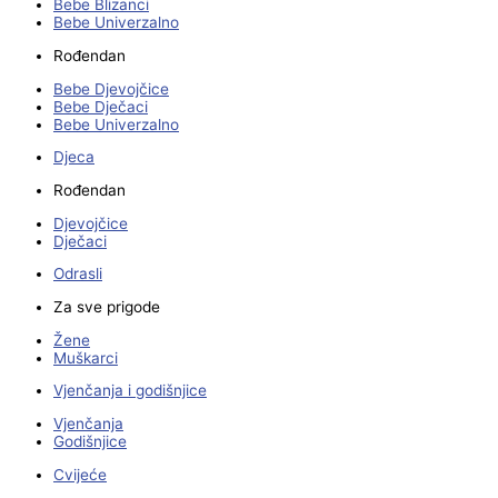
Bebe Blizanci
Bebe Univerzalno
Rođendan
Bebe Djevojčice
Bebe Dječaci
Bebe Univerzalno
Djeca
Rođendan
Djevojčice
Dječaci
Odrasli
Za sve prigode
Žene
Muškarci
Vjenčanja i godišnjice
Vjenčanja
Godišnjice
Cvijeće