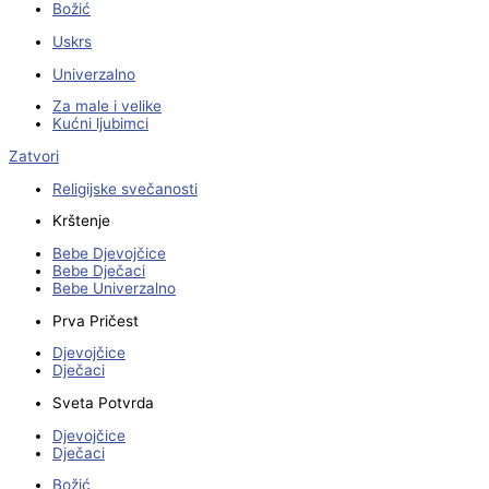
Božić
Uskrs
Univerzalno
Za male i velike
Kućni ljubimci
Zatvori
Religijske svečanosti
Krštenje
Bebe Djevojčice
Bebe Dječaci
Bebe Univerzalno
Prva Pričest
Djevojčice
Dječaci
Sveta Potvrda
Djevojčice
Dječaci
Božić