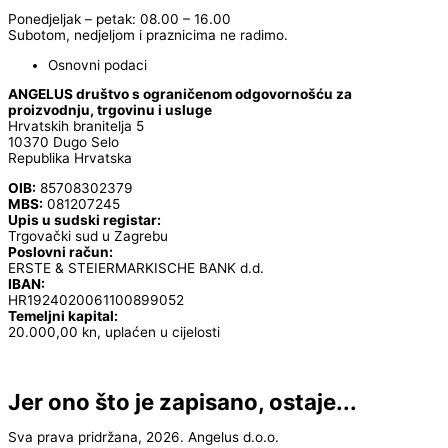
Ponedjeljak – petak: 08.00 – 16.00
Subotom, nedjeljom i praznicima ne radimo.
Osnovni podaci
ANGELUS društvo s ograničenom odgovornošću za
proizvodnju, trgovinu i usluge
Hrvatskih branitelja 5
10370 Dugo Selo
Republika Hrvatska
OIB:
85708302379
MBS:
081207245
Upis u sudski registar:
Trgovački sud u Zagrebu
Poslovni račun:
ERSTE & STEIERMARKISCHE BANK d.d.
IBAN:
HR1924020061100899052
Temeljni kapital:
20.000,00 kn, uplaćen u cijelosti
Jer ono što je zapisano, ostaje...
Sva prava pridržana, 2026. Angelus d.o.o.