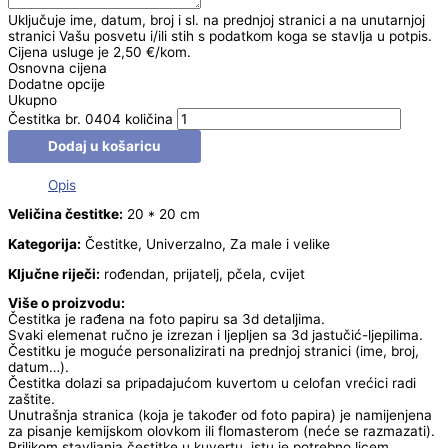
Uključuje ime, datum, broj i sl. na prednjoj stranici a na unutarnjoj
stranici Vašu posvetu i/ili stih s podatkom koga se stavlja u potpis.
Cijena usluge je 2,50 €/kom.
Osnovna cijena
Dodatne opcije
Ukupno
Čestitka br. 0404 količina
Dodaj u košaricu
Opis
Veličina čestitke:
20 * 20 cm
Kategorija:
Čestitke, Univerzalno, Za male i velike
Ključne riječi:
rođendan, prijatelj, pčela, cvijet
Više o proizvodu:
Čestitka je rađena na foto papiru sa 3d detaljima.
Svaki elemenat ručno je izrezan i ljepljen sa 3d jastučić-ljepilima.
Čestitku je moguće personalizirati na prednjoj stranici (ime, broj,
datum…).
Čestitka dolazi sa pripadajućom kuvertom u celofan vrećici radi
zaštite.
Unutrašnja stranica (koja je također od foto papira) je namijenjena
za pisanje kemijskom olovkom ili flomasterom (neće se razmazati).
Prilikom stavljanja čestitke u kuvertu, istu je potrebno licem