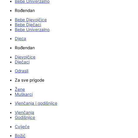
Bebe Univerzalno
Rođendan
Bebe Djevojčice
Bebe Dječaci
Bebe Univerzalno
Djeca
Rođendan
Djevojčice
Dječaci
Odrasli
Za sve prigode
Žene
Muškarci
Vjenčanja i godišnjice
Vjenčanja
Godišnjice
Cvijeće
Božić