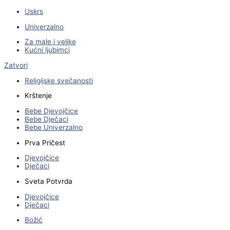
Uskrs
Univerzalno
Za male i velike
Kućni ljubimci
Zatvori
Religijske svečanosti
Krštenje
Bebe Djevojčice
Bebe Dječaci
Bebe Univerzalno
Prva Pričest
Djevojčice
Dječaci
Sveta Potvrda
Djevojčice
Dječaci
Božić