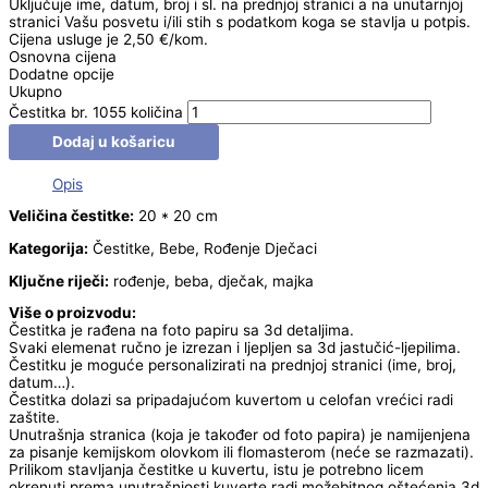
Uključuje ime, datum, broj i sl. na prednjoj stranici a na unutarnjoj
stranici Vašu posvetu i/ili stih s podatkom koga se stavlja u potpis.
Cijena usluge je 2,50 €/kom.
Osnovna cijena
Dodatne opcije
Ukupno
Čestitka br. 1055 količina
Dodaj u košaricu
Opis
Veličina čestitke:
20 * 20 cm
Kategorija:
Čestitke, Bebe, Rođenje Dječaci
Ključne riječi:
rođenje, beba, dječak, majka
Više o proizvodu:
Čestitka je rađena na foto papiru sa 3d detaljima.
Svaki elemenat ručno je izrezan i ljepljen sa 3d jastučić-ljepilima.
Čestitku je moguće personalizirati na prednjoj stranici (ime, broj,
datum…).
Čestitka dolazi sa pripadajućom kuvertom u celofan vrećici radi
zaštite.
Unutrašnja stranica (koja je također od foto papira) je namijenjena
za pisanje kemijskom olovkom ili flomasterom (neće se razmazati).
Prilikom stavljanja čestitke u kuvertu, istu je potrebno licem
okrenuti prema unutrašnjosti kuverte radi možebitnog oštećenja 3d