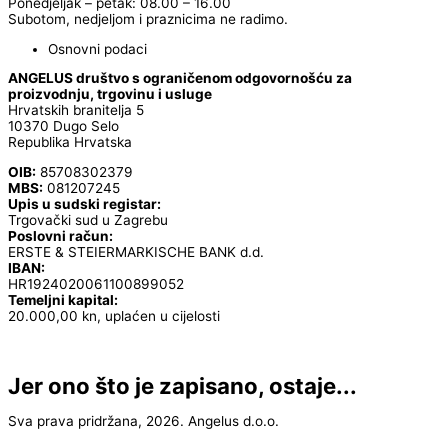
Ponedjeljak – petak: 08.00 – 16.00
Subotom, nedjeljom i praznicima ne radimo.
Osnovni podaci
ANGELUS društvo s ograničenom odgovornošću za
proizvodnju, trgovinu i usluge
Hrvatskih branitelja 5
10370 Dugo Selo
Republika Hrvatska
OIB:
85708302379
MBS:
081207245
Upis u sudski registar:
Trgovački sud u Zagrebu
Poslovni račun:
ERSTE & STEIERMARKISCHE BANK d.d.
IBAN:
HR1924020061100899052
Temeljni kapital:
20.000,00 kn, uplaćen u cijelosti
Jer ono što je zapisano, ostaje...
Sva prava pridržana, 2026. Angelus d.o.o.