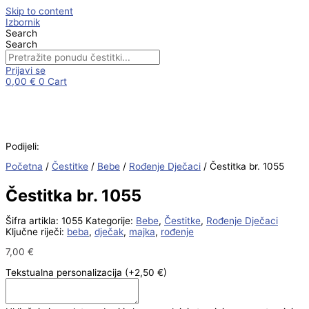
Skip to content
Izbornik
Search
Search
Prijavi se
0,00
€
0
Cart
Podijeli:
Početna
/
Čestitke
/
Bebe
/
Rođenje Dječaci
/ Čestitka br. 1055
Čestitka br. 1055
Šifra artikla:
1055
Kategorije:
Bebe
,
Čestitke
,
Rođenje Dječaci
Ključne riječi:
beba
,
dječak
,
majka
,
rođenje
7,00
€
Tekstualna personalizacija
(+2,50 €)