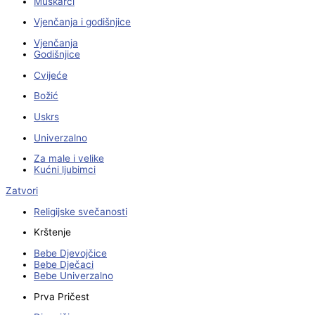
Muškarci
Vjenčanja i godišnjice
Vjenčanja
Godišnjice
Cvijeće
Božić
Uskrs
Univerzalno
Za male i velike
Kućni ljubimci
Zatvori
Religijske svečanosti
Krštenje
Bebe Djevojčice
Bebe Dječaci
Bebe Univerzalno
Prva Pričest