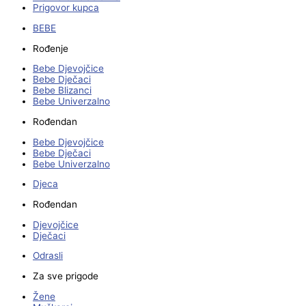
Prigovor kupca
BEBE
Rođenje
Bebe Djevojčice
Bebe Dječaci
Bebe Blizanci
Bebe Univerzalno
Rođendan
Bebe Djevojčice
Bebe Dječaci
Bebe Univerzalno
Djeca
Rođendan
Djevojčice
Dječaci
Odrasli
Za sve prigode
Žene