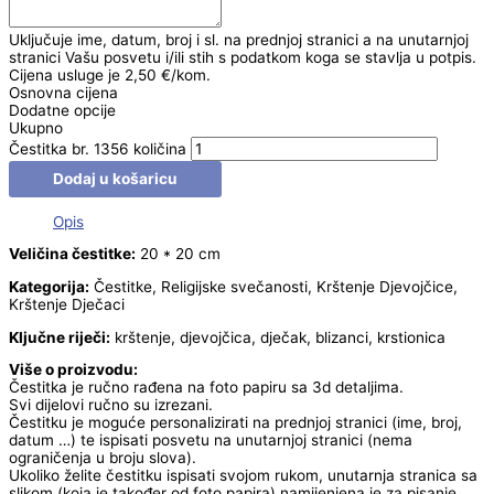
Uključuje ime, datum, broj i sl. na prednjoj stranici a na unutarnjoj
stranici Vašu posvetu i/ili stih s podatkom koga se stavlja u potpis.
Cijena usluge je 2,50 €/kom.
Osnovna cijena
Dodatne opcije
Ukupno
Čestitka br. 1356 količina
Dodaj u košaricu
Opis
Veličina čestitke:
20 * 20 cm
Kategorija:
Čestitke, Religijske svečanosti, Krštenje Djevojčice,
Krštenje Dječaci
Ključne riječi:
krštenje, djevojčica, dječak, blizanci, krstionica
Više o proizvodu:
Čestitka je ručno rađena na foto papiru sa 3d detaljima.
Svi dijelovi ručno su izrezani.
Čestitku je moguće personalizirati na prednjoj stranici (ime, broj,
datum …) te ispisati posvetu na unutarnjoj stranici (nema
ograničenja u broju slova).
Ukoliko želite čestitku ispisati svojom rukom, unutarnja stranica sa
slikom (koja je također od foto papira) namijenjena je za pisanje