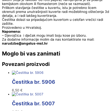
kemijskom olovkom ili flomasterom (neće se razmazati).
Prilikom stavljanja čestitke u kuvertu, istu je potrebno licem
okrenuti prema unutrašnjosti kuverte radi možebitnog oštećenja 3d
detalja, a i radi lakšeg kuvertiranja.
Čestitka dolazi sa pripadajućom kuvertom u celofan vrećici radi
zaštite.
Proizvedeno u Hrvatskoj.
Napomena:
– Djevojčica i dječak mogu imati boju kose po izboru.
Za dodatne informacije molim da nas kontaktirate na mail:
@ebzduran
rh.tsm-sulegna
Moglo bi vas zanimati
Povezani proizvodi
Čestitka br. 5906
6,50
€
Čestitka br. 5007