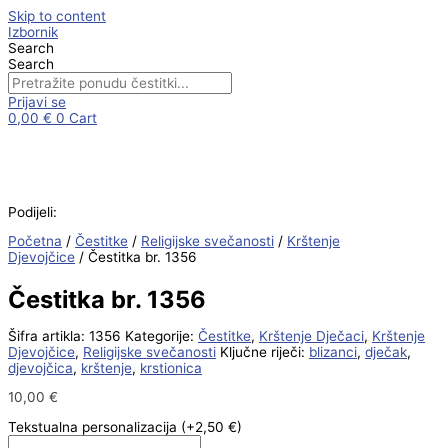
Skip to content
Izbornik
Search
Search
Prijavi se
0,00
€
0
Cart
Podijeli:
Početna
/
Čestitke
/
Religijske svečanosti
/
Krštenje
Djevojčice
/ Čestitka br. 1356
Čestitka br. 1356
Šifra artikla:
1356
Kategorije:
Čestitke
,
Krštenje Dječaci
,
Krštenje
Djevojčice
,
Religijske svečanosti
Ključne riječi:
blizanci
,
dječak
,
djevojčica
,
krštenje
,
krstionica
10,00
€
Tekstualna personalizacija
(+2,50 €)