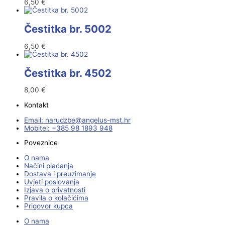
6,50
€
Čestitka br. 5002
6,50
€
Čestitka br. 4502
8,00
€
Kontakt
Email:
@ebzduran
rh.tsm-sulegna
Mobitel: +385 98 1893 948
Poveznice
O nama
Načini plaćanja
Dostava i preuzimanje
Uvjeti poslovanja
Izjava o privatnosti
Pravila o kolačićima
Prigovor kupca
O nama