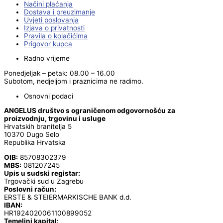
Načini plaćanja
Dostava i preuzimanje
Uvjeti poslovanja
Izjava o privatnosti
Pravila o kolačićima
Prigovor kupca
Radno vrijeme
Ponedjeljak – petak: 08.00 – 16.00
Subotom, nedjeljom i praznicima ne radimo.
Osnovni podaci
ANGELUS društvo s ograničenom odgovornošću za
proizvodnju, trgovinu i usluge
Hrvatskih branitelja 5
10370 Dugo Selo
Republika Hrvatska
OIB:
85708302379
MBS:
081207245
Upis u sudski registar:
Trgovački sud u Zagrebu
Poslovni račun:
ERSTE & STEIERMARKISCHE BANK d.d.
IBAN:
HR1924020061100899052
Temeljni kapital: