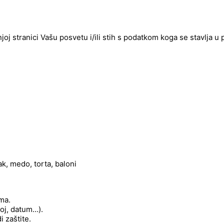
njoj stranici Vašu posvetu i/ili stih s podatkom koga se stavlja u
k, medo, torta, baloni
ima.
roj, datum…).
 zaštite.