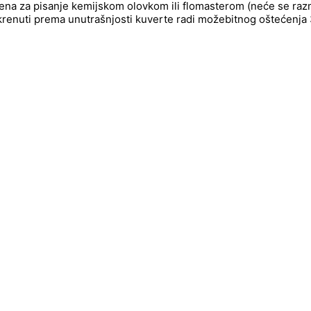
njena za pisanje kemijskom olovkom ili flomasterom (neće se raz
okrenuti prema unutrašnjosti kuverte radi možebitnog oštećenja 3d