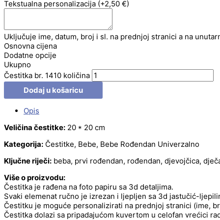
Tekstualna personalizacija
(+2,50 €)
Uključuje ime, datum, broj i sl. na prednjoj stranici a na unutar
Osnovna cijena
Dodatne opcije
Ukupno
Čestitka br. 1410 količina
Dodaj u košaricu
Opis
Veličina čestitke:
20 * 20 cm
Kategorija:
Čestitke, Bebe, Bebe Rođendan Univerzalno
Ključne riječi:
beba, prvi rođendan, rođendan, djevojčica, dječa
Više o proizvodu:
Čestitka je rađena na foto papiru sa 3d detaljima.
Svaki elemenat ručno je izrezan i ljepljen sa 3d jastučić-ljepil
Čestitku je moguće personalizirati na prednjoj stranici (ime, b
Čestitka dolazi sa pripadajućom kuvertom u celofan vrećici radi