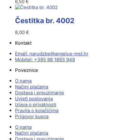
6,50
€
Čestitka br. 4002
8,00
€
Kontakt
Email:
@ebzduran
rh.tsm-sulegna
Mobitel: +385 98 1893 948
Poveznice
O nama
Načini plaćanja
Dostava i preuzimanje
Uvjeti poslovanja
Izjava o privatnosti
Pravila o kolačićima
Prigovor kupca
O nama
Načini plaćanja
Dostava i preuzimanje