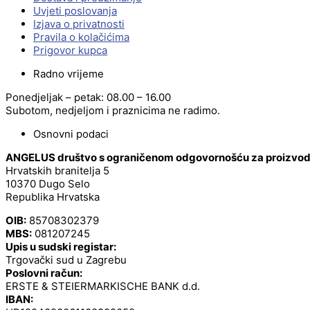
Uvjeti poslovanja
Izjava o privatnosti
Pravila o kolačićima
Prigovor kupca
Radno vrijeme
Ponedjeljak – petak: 08.00 – 16.00
Subotom, nedjeljom i praznicima ne radimo.
Osnovni podaci
ANGELUS društvo s ograničenom odgovornošću za proizvodnj
Hrvatskih branitelja 5
10370 Dugo Selo
Republika Hrvatska
OIB:
85708302379
MBS:
081207245
Upis u sudski registar:
Trgovački sud u Zagrebu
Poslovni račun:
ERSTE & STEIERMARKISCHE BANK d.d.
IBAN: