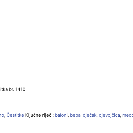
itka br. 1410
no
,
Čestitke
Ključne riječi:
baloni
,
beba
,
dječak
,
djevojčica
,
med