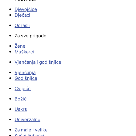
Djevojčice
Dječaci
Odrasli
Za sve prigode
Žene
Muškarci
Vjenčanja i godišnjice
Vjenčanja
Godišnjice
Cvijeće
Božić
Uskrs
Univerzalno
Za male i velike
Kućni ljubimci