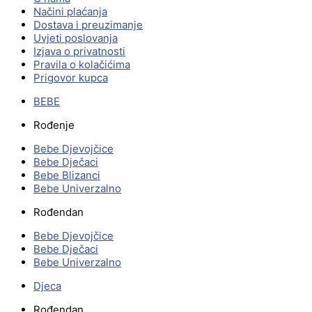
Načini plaćanja
Dostava i preuzimanje
Uvjeti poslovanja
Izjava o privatnosti
Pravila o kolačićima
Prigovor kupca
BEBE
Rođenje
Bebe Djevojčice
Bebe Dječaci
Bebe Blizanci
Bebe Univerzalno
Rođendan
Bebe Djevojčice
Bebe Dječaci
Bebe Univerzalno
Djeca
Rođendan