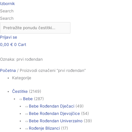
Skip
Poredano
Izbornik
to
po
Search
content
popularnosti
Search
Prijavi se
0,00
€
0
Cart
Oznaka: prvi rođendan
Početna
/ Proizvodi označeni “prvi rođendan”
Kategorije
Čestitke
(2149)
Bebe
(287)
Bebe Rođendan Dječaci
(49)
Bebe Rođendan Djevojčice
(54)
Bebe Rođendan Univerzalno
(39)
Rođenje Blizanci
(17)