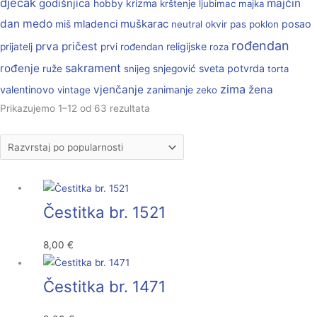
dječak
godišnjica
majčin
krizma
hobby
krštenje
ljubimac
majka
dan
medo
muškarac
miš
mladenci
posao
neutral
okvir
pas
poklon
rođendan
prva pričest
religijske
prijatelj
prvi rođendan
roza
sakrament
rođenje
sveta potvrda
ruže
snijeg
snjegović
torta
zima
vjenčanje
žena
valentinovo
zanimanje
vintage
zeko
Prikazujemo 1–12 od 63 rezultata
Čestitka br. 1521
8,00
€
Čestitka br. 1471