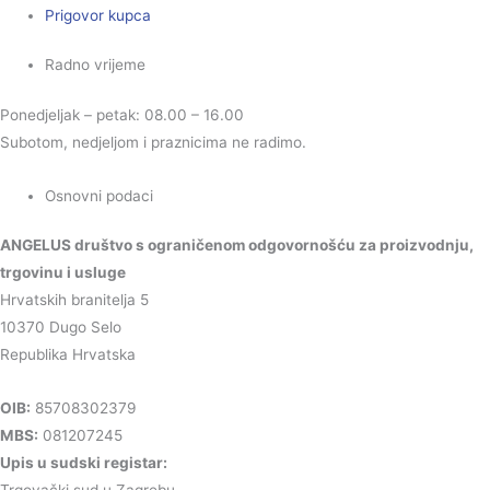
Prigovor kupca
Radno vrijeme
Ponedjeljak – petak: 08.00 – 16.00
Subotom, nedjeljom i praznicima ne radimo.
Osnovni podaci
ANGELUS društvo s ograničenom odgovornošću za proizvodnju,
trgovinu i usluge
Hrvatskih branitelja 5
10370 Dugo Selo
Republika Hrvatska
OIB:
85708302379
MBS:
081207245
Upis u sudski registar:
Trgovački sud u Zagrebu