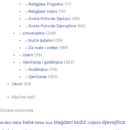
Religijske Prigodno
(17)
Religijske Uskrs
(10)
Sveta Potvrda Dječaci
(49)
Sveta Potvrda Djevojčice
(64)
Univerzalno
(248)
Kućni ljubimci
(59)
Za male i velike
(189)
Uskrs
(35)
Vjenčanja i godišnjice
(263)
Godišnjice
(116)
Vjenčanja
(193)
Okviri
(65)
Ključne riječi
Oznake proizvoda
beba
blagdani
božić
djevojčica
cvijeće
anđeo
baka
beba isus