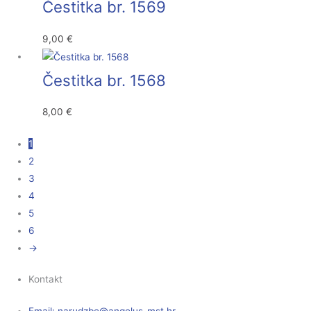
Čestitka br. 1569
9,00
€
Čestitka br. 1568
8,00
€
1
2
3
4
5
6
→
Kontakt
Email:
@ebzduran
rh.tsm-sulegna