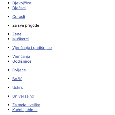
Djevojčice
Dječaci
Odrasli
Za sve prigode
Žene
Muškarci
Vjenčanja i godišnjice
Vjenčanja
Godišnjice
Cvijeće
Božić
Uskrs
Univerzalno
Za male i velike
Kućni ljubimci