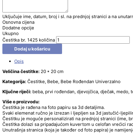
Uključuje ime, datum, broj i sl. na prednjoj stranici a na unutar
Osnovna cijena
Dodatne opcije
Ukupno
Čestitka br. 1425 količina
Dodaj u košaricu
Opis
Veličina čestitke:
20 * 20 cm
Kategorija:
Čestitke, Bebe, Bebe Rođendan Univerzalno
Ključne riječi:
beba, prvi rođendan, djevojčica, dječak, medo, t
Više o proizvodu:
Čestitka je rađena na foto papiru sa 3d detaljima.
Svaki elemenat ručno je izrezan i ljepljen sa 3d jastučić-ljepil
Čestitku je moguće personalizirati na prednjoj stranici (ime, b
Čestitka dolazi sa pripadajućom kuvertom u celofan vrećici radi
Unutrašnja stranica (koja je također od foto papira) je namije