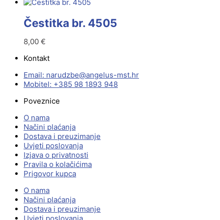
Čestitka br. 4505
8,00
€
Kontakt
Email:
@ebzduran
rh.tsm-sulegna
Mobitel: +385 98 1893 948
Poveznice
O nama
Načini plaćanja
Dostava i preuzimanje
Uvjeti poslovanja
Izjava o privatnosti
Pravila o kolačićima
Prigovor kupca
O nama
Načini plaćanja
Dostava i preuzimanje
Uvjeti poslovanja