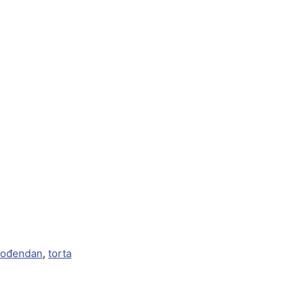
 rođendan
,
torta