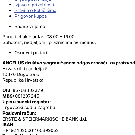
Izjava o privatnosti
Pravila o kolačićima
Prigovor kupca
Radno vrijeme
Ponedjeljak – petak: 08.00 – 16.00
Subotom, nedjeljom i praznicima ne radimo.
Osnovni podaci
ANGELUS društvo s ograničenom odgovornošću za proizvodnj
Hrvatskih branitelja 5
10370 Dugo Selo
Republika Hrvatska
OIB:
85708302379
MBS:
081207245
Upis u sudski registar:
Trgovački sud u Zagrebu
Poslovni račun:
ERSTE & STEIERMARKISCHE BANK d.d.
IBAN:
HR1924020061100899052