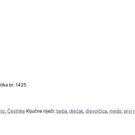
itka br. 1425
no
,
Čestitke
Ključne riječi:
beba
,
dječak
,
djevojčica
,
medo
,
prvi