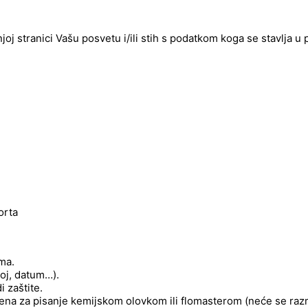
njoj stranici Vašu posvetu i/ili stih s podatkom koga se stavlja u
orta
ima.
roj, datum…).
 zaštite.
njena za pisanje kemijskom olovkom ili flomasterom (neće se raz