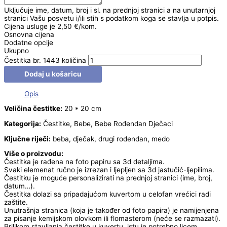
Uključuje ime, datum, broj i sl. na prednjoj stranici a na unutarnjoj
stranici Vašu posvetu i/ili stih s podatkom koga se stavlja u potpis.
Cijena usluge je 2,50 €/kom.
Osnovna cijena
Dodatne opcije
Ukupno
Čestitka br. 1443 količina
Dodaj u košaricu
Opis
Veličina čestitke:
20 * 20 cm
Kategorija:
Čestitke, Bebe, Bebe Rođendan Dječaci
Ključne riječi:
beba, dječak, drugi rođendan, medo
Više o proizvodu:
Čestitka je rađena na foto papiru sa 3d detaljima.
Svaki elemenat ručno je izrezan i ljepljen sa 3d jastučić-ljepilima.
Čestitku je moguće personalizirati na prednjoj stranici (ime, broj,
datum…).
Čestitka dolazi sa pripadajućom kuvertom u celofan vrećici radi
zaštite.
Unutrašnja stranica (koja je također od foto papira) je namijenjena
za pisanje kemijskom olovkom ili flomasterom (neće se razmazati).
Prilikom stavljanja čestitke u kuvertu, istu je potrebno licem