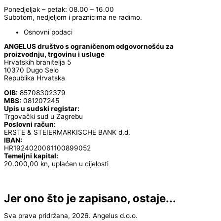
Ponedjeljak – petak: 08.00 – 16.00
Subotom, nedjeljom i praznicima ne radimo.
Osnovni podaci
ANGELUS društvo s ograničenom odgovornošću za
proizvodnju, trgovinu i usluge
Hrvatskih branitelja 5
10370 Dugo Selo
Republika Hrvatska
OIB:
85708302379
MBS:
081207245
Upis u sudski registar:
Trgovački sud u Zagrebu
Poslovni račun:
ERSTE & STEIERMARKISCHE BANK d.d.
IBAN:
HR1924020061100899052
Temeljni kapital:
20.000,00 kn, uplaćen u cijelosti
Jer ono što je zapisano, ostaje...
Sva prava pridržana, 2026. Angelus d.o.o.