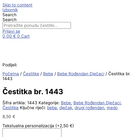
Skip to content
Izbornik
Search
Search
Prijavi se
0,00
€
0
Cart
Podijeli:
Početna
/
Čestitke
/
Bebe
/
Bebe Rođendan Dječaci
/ Čestitka br.
1443
Čestitka br. 1443
Šifra artikla:
1443
Kategorije:
Bebe
,
Bebe Rođendan Dječaci
,
Čestitke
Ključne riječi:
beba
,
dječak
,
drugi rođendan
,
medo
8,50
€
Tekstualna personalizacija
(+2,50 €)