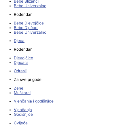
Bebe Blizanci
Bebe Univerzalno
Rođendan
Bebe Djevojčice
Bebe Dječaci
Bebe Univerzalno
Djeca
Rođendan
Djevojčice
Dječaci
Odrasli
Za sve prigode
Žene
Muškarci
Vjenčanja i godišnjice
Vjenčanja
Godišnjice
Cvijeće