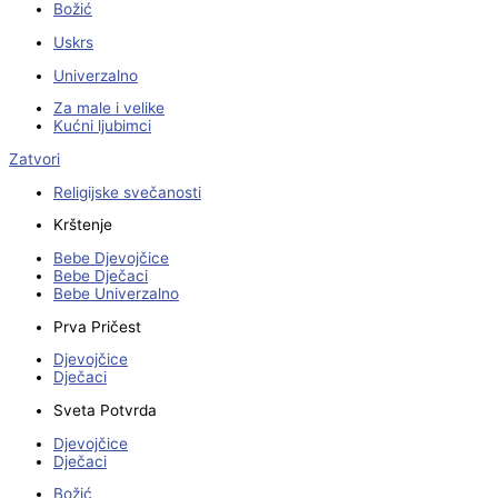
Božić
Uskrs
Univerzalno
Za male i velike
Kućni ljubimci
Zatvori
Religijske svečanosti
Krštenje
Bebe Djevojčice
Bebe Dječaci
Bebe Univerzalno
Prva Pričest
Djevojčice
Dječaci
Sveta Potvrda
Djevojčice
Dječaci
Božić