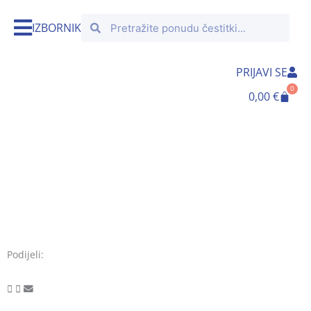
Skip
Search
Search
to
IZBORNIK
content
PRIJAVI SE
0
Cart
0,00
€
Podijeli: