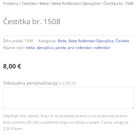
Početna
/
Čestitke
/
Bebe
/
Bebe Rođendan Djevojčice
/ Čestitka br. 1508
Čestitka br. 1508
Šifra artikla:
1508
Kategorije:
Bebe
,
Bebe Rođendan Djevojčice
,
Čestitke
Ključne riječi:
beba
,
djevojčica
,
panda
,
prvi rođendan
,
rođendan
8,00
€
Čestitka
Tekstualna personalizacija
(+2,50 €)
br.
1508
količina
Uključuje ime, datum, broj i sl. na prednjoj stranici a na unutarnjoj stranici
Vašu posvetu i/ili stih s podatkom koga se stavlja u potpis. Cijena usluge je
2,50 €/kom.