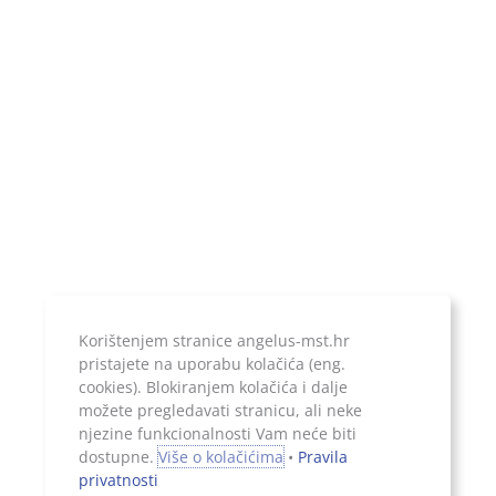
IBAN:
HR1924020061100899052
Temeljni kapital:
20.000,00 kn, uplaćen u cijelosti
Jer ono što je zapisano, ostaje...
Korištenjem stranice angelus-mst.hr
pristajete na uporabu kolačića (eng.
cookies). Blokiranjem kolačića i dalje
možete pregledavati stranicu, ali neke
njezine funkcionalnosti Vam neće biti
Sva prava pridržana, 2026. Angelus d.o.o.
dostupne.
Više o kolačićima
•
Pravila
privatnosti