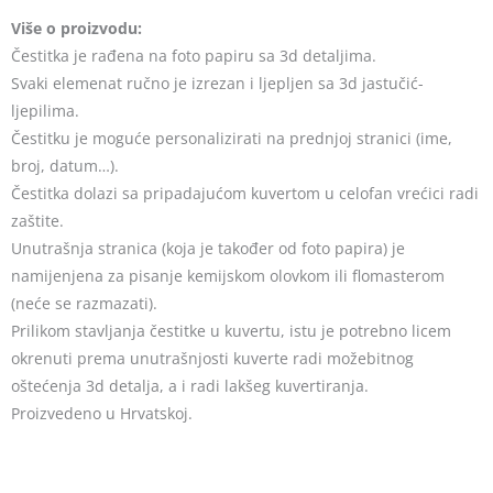
Više o proizvodu:
Čestitka je rađena na foto papiru sa 3d detaljima.
Svaki elemenat ručno je izrezan i ljepljen sa 3d jastučić-
ljepilima.
Čestitku je moguće personalizirati na prednjoj stranici (ime,
broj, datum…).
Čestitka dolazi sa pripadajućom kuvertom u celofan vrećici radi
zaštite.
Unutrašnja stranica (koja je također od foto papira) je
namijenjena za pisanje kemijskom olovkom ili flomasterom
(neće se razmazati).
Prilikom stavljanja čestitke u kuvertu, istu je potrebno licem
okrenuti prema unutrašnjosti kuverte radi možebitnog
oštećenja 3d detalja, a i radi lakšeg kuvertiranja.
Proizvedeno u Hrvatskoj.