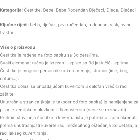
Kategorija:
Čestitke, Bebe, Bebe Rođendan Dječaci, Djeca, Dječaci
Ključne riječi:
beba, dječak, prvi rođendan, rođendan, vlak, avion,
traktor
Više o proizvodu:
Čestitka je rađena na foto papiru sa 3d detaljima.
Svaki elemenat ručno je izrezan i ljepljen sa 3d jastučić-ljepilima.
Čestitku je moguće personalizirati na prednjoj stranici (ime, broj,
datum…).
Čestitka dolazi sa pripadajućom kuvertom u celofan vrećici radi
zaštite.
Unutrašnja stranica (koja je također od foto papira) je namijenjena za
pisanje kemijskom olovkom ili flomasterom (neće se razmazati).
Prilikom stavljanja čestitke u kuvertu, istu je potrebno licem okrenuti
prema unutrašnjosti kuverte radi možebitnog oštećenja 3d detalja, a i
radi lakšeg kuvertiranja.