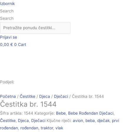
Skip
Čestitka
Izbornik
to
br.
Search
content
1544
Search
količina
Prijavi se
0,00
€
0
Cart
Podijeli:
Početna
/
Čestitke
/
Djeca
/
Dječaci
/ Čestitka br. 1544
Čestitka br. 1544
Šifra artikla:
1544
Kategorije:
Bebe
,
Bebe Rođendan Dječaci
,
Čestitke
,
Djeca
,
Dječaci
Ključne riječi:
avion
,
beba
,
dječak
,
prvi
rođendan
,
rođendan
,
traktor
,
vlak