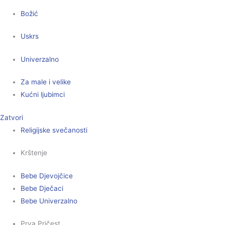
Božić
Uskrs
Univerzalno
Za male i velike
Kućni ljubimci
Zatvori
Religijske svečanosti
Krštenje
Bebe Djevojčice
Bebe Dječaci
Bebe Univerzalno
Prva Pričest