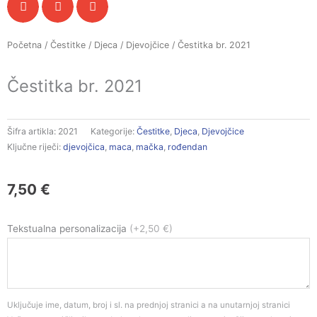
Početna
/
Čestitke
/
Djeca
/
Djevojčice
/ Čestitka br. 2021
Čestitka br. 2021
Šifra artikla:
2021
Kategorije:
Čestitke
,
Djeca
,
Djevojčice
Ključne riječi:
djevojčica
,
maca
,
mačka
,
rođendan
7,50
€
Čestitka
Tekstualna personalizacija
(+2,50 €)
br.
2021
količina
Uključuje ime, datum, broj i sl. na prednjoj stranici a na unutarnjoj stranici