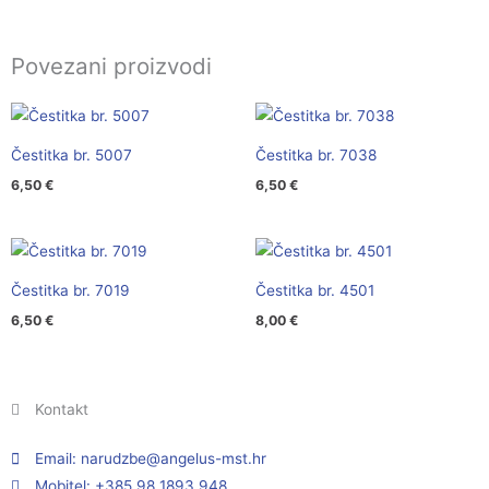
Povezani proizvodi
Čestitka br. 5007
Čestitka br. 7038
6,50
€
6,50
€
Čestitka br. 7019
Čestitka br. 4501
6,50
€
8,00
€
Kontakt
Email:
@ebzduran
rh.tsm-sulegna
Mobitel: +385 98 1893 948