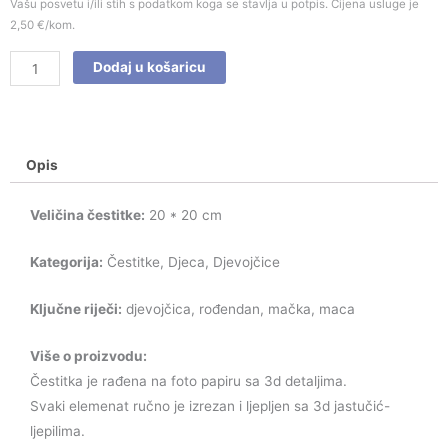
Vašu posvetu i/ili stih s podatkom koga se stavlja u potpis. Cijena usluge je
2,50 €/kom.
Dodaj u košaricu
Opis
Veličina čestitke:
20 * 20 cm
Kategorija:
Čestitke, Djeca, Djevojčice
Ključne riječi:
djevojčica, rođendan, mačka, maca
Više o proizvodu:
Čestitka je rađena na foto papiru sa 3d detaljima.
Svaki elemenat ručno je izrezan i ljepljen sa 3d jastučić-
ljepilima.