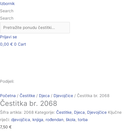
Skip
Čestitka
Izbornik
to
br.
Search
content
2068
Search
količina
Prijavi se
0,00
€
0
Cart
Podijeli:
Početna
/
Čestitke
/
Djeca
/
Djevojčice
/ Čestitka br. 2068
Čestitka br. 2068
Šifra artikla:
2068
Kategorije:
Čestitke
,
Djeca
,
Djevojčice
Ključne
riječi:
djevojčica
,
knjiga
,
rođendan
,
škola
,
torba
7,50
€