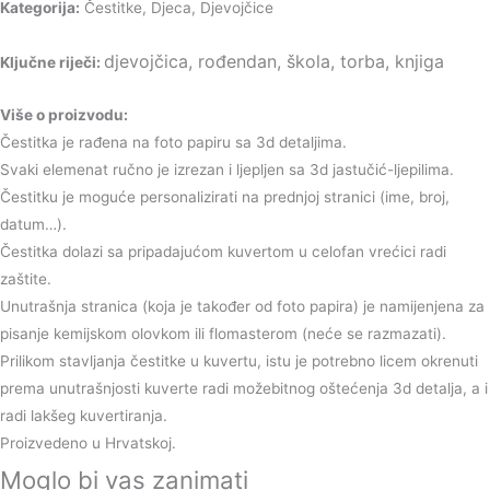
Kategorija:
Čestitke, Djeca, Djevojčice
djevojčica, rođendan, škola, torba, knjig
a
Ključne riječi:
Više o proizvodu:
Čestitka je rađena na foto papiru sa 3d detaljima.
Svaki elemenat ručno je izrezan i ljepljen sa 3d jastučić-ljepilima.
Čestitku je moguće personalizirati na prednjoj stranici (ime, broj,
datum…).
Čestitka dolazi sa pripadajućom kuvertom u celofan vrećici radi
zaštite.
Unutrašnja stranica (koja je također od foto papira) je namijenjena za
pisanje kemijskom olovkom ili flomasterom (neće se razmazati).
Prilikom stavljanja čestitke u kuvertu, istu je potrebno licem okrenuti
prema unutrašnjosti kuverte radi možebitnog oštećenja 3d detalja, a i
radi lakšeg kuvertiranja.
Proizvedeno u Hrvatskoj.
Moglo bi vas zanimati