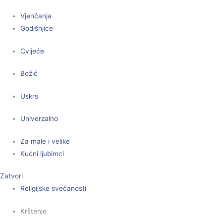
Vjenčanja
Godišnjice
Cvijeće
Božić
Uskrs
Univerzalno
Za male i velike
Kućni ljubimci
Zatvori
Religijske svečanosti
Krštenje