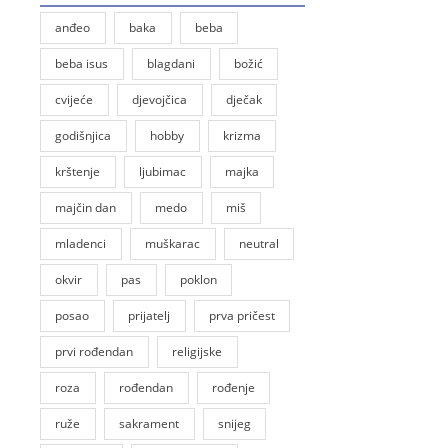
anđeo
baka
beba
beba isus
blagdani
božić
cvijeće
djevojčica
dječak
godišnjica
hobby
krizma
krštenje
ljubimac
majka
majčin dan
medo
miš
mladenci
muškarac
neutral
okvir
pas
poklon
posao
prijatelj
prva pričest
prvi rođendan
religijske
roza
rođendan
rođenje
ruže
sakrament
snijeg