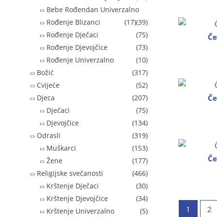
Bebe Rođendan Univerzalno
Rođenje Blizanci
(17)
(39)
Rođenje Dječaci
(75)
Če
Rođenje Djevojčice
(73)
Rođenje Univerzalno
(10)
Božić
(317)
Cvijeće
(52)
Če
Djeca
(207)
Dječaci
(75)
Djevojčice
(134)
Odrasli
(319)
Muškarci
(153)
Če
Žene
(177)
Religijske svečanosti
(466)
Krštenje Dječaci
(30)
Krštenje Djevojčice
(34)
1
2
Krštenje Univerzalno
(5)