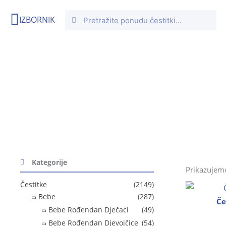
Skip
Search
Search
IZBORNIK
to
content
Oznaka: knjiga
Početna
/ Proizvodi označeni “knjiga”
Kategorije
Prikazujemo
Čestitke
(2149)
Bebe
(287)
Če
Bebe Rođendan Dječaci
(49)
Bebe Rođendan Djevojčice
(54)