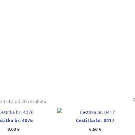
Poredano
po
 1–12 od 20 rezultata
popularnosti
stitka br. 4076
Čestitka br. 0417
9,00
€
6,50
€