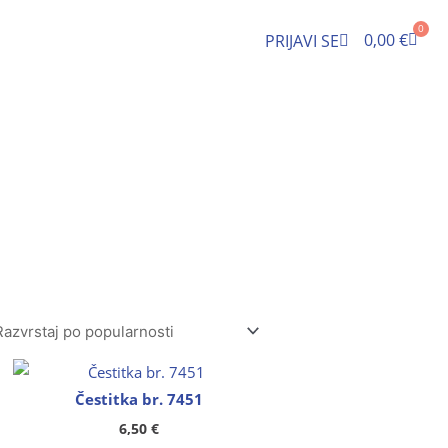
0
Cart
0,00
€
PRIJAVI SE
Čestitka br. 7451
6,50
€