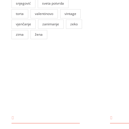
snjegović
sveta potvrda
torta
valentinovo
vintage
vjenčanje
zanimanje
zeko
zima
žena
KONTAKT
OSN