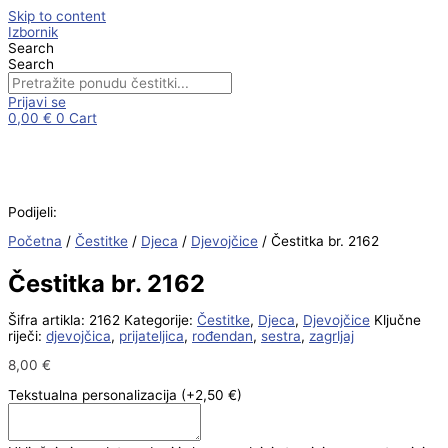
Skip to content
Izbornik
Search
Search
Prijavi se
0,00
€
0
Cart
Podijeli:
Početna
/
Čestitke
/
Djeca
/
Djevojčice
/ Čestitka br. 2162
Čestitka br. 2162
Šifra artikla:
2162
Kategorije:
Čestitke
,
Djeca
,
Djevojčice
Ključne
riječi:
djevojčica
,
prijateljica
,
rođendan
,
sestra
,
zagrljaj
8,00
€
Tekstualna personalizacija
(+2,50 €)