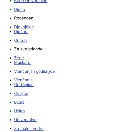
Bebe Univerzalno
Djeca
Rođendan
Djevojčice
Dječaci
Odrasli
Za sve prigode
Žene
Muškarci
Vjenčanja i godišnjice
Vjenčanja
Godišnjice
Cvijeće
Božić
Uskrs
Univerzalno
Za male i velike