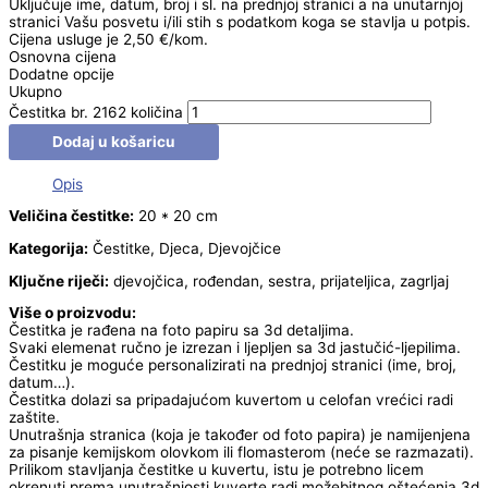
Uključuje ime, datum, broj i sl. na prednjoj stranici a na unutarnjoj
stranici Vašu posvetu i/ili stih s podatkom koga se stavlja u potpis.
Cijena usluge je 2,50 €/kom.
Osnovna cijena
Dodatne opcije
Ukupno
Čestitka br. 2162 količina
Dodaj u košaricu
Opis
Veličina čestitke:
20 * 20 cm
Kategorija:
Čestitke, Djeca, Djevojčice
Ključne riječi:
djevojčica, rođendan, sestra, prijateljica, zagrljaj
Više o proizvodu:
Čestitka je rađena na foto papiru sa 3d detaljima.
Svaki elemenat ručno je izrezan i ljepljen sa 3d jastučić-ljepilima.
Čestitku je moguće personalizirati na prednjoj stranici (ime, broj,
datum…).
Čestitka dolazi sa pripadajućom kuvertom u celofan vrećici radi
zaštite.
Unutrašnja stranica (koja je također od foto papira) je namijenjena
za pisanje kemijskom olovkom ili flomasterom (neće se razmazati).
Prilikom stavljanja čestitke u kuvertu, istu je potrebno licem
okrenuti prema unutrašnjosti kuverte radi možebitnog oštećenja 3d