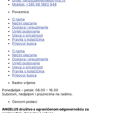
Email:
@ebzduran
rh.tsm-sulegna
Mobitel: +385 98 1893 948
Poveznice
O nama
Načini plaćanja
Dostava i preuzimanje
Uvjeti poslovanja
Izjava o privatnosti
Pravila o kolačićima
Prigovor kupca
O nama
Načini plaćanja
Dostava i preuzimanje
Uvjeti poslovanja
Izjava o privatnosti
Pravila o kolačićima
Prigovor kupca
Radno vrijeme
Ponedjeljak – petak: 08.00 – 16.00
Subotom, nedjeljom i praznicima ne radimo.
Osnovni podaci
ANGELUS društvo s ograničenom odgovornošću za