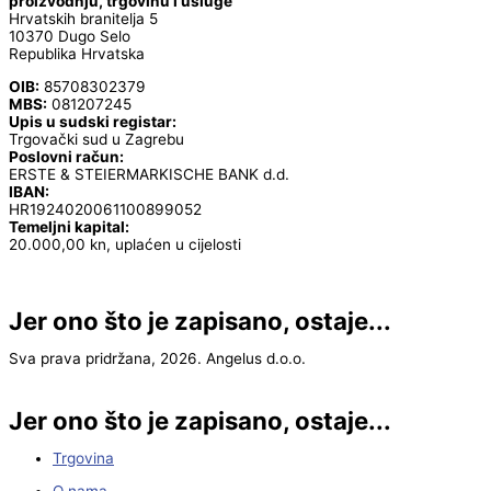
proizvodnju, trgovinu i usluge
Hrvatskih branitelja 5
10370 Dugo Selo
Republika Hrvatska
OIB:
85708302379
MBS:
081207245
Upis u sudski registar:
Trgovački sud u Zagrebu
Poslovni račun:
ERSTE & STEIERMARKISCHE BANK d.d.
IBAN:
HR1924020061100899052
Temeljni kapital:
20.000,00 kn, uplaćen u cijelosti
Jer ono što je zapisano, ostaje...
Sva prava pridržana, 2026. Angelus d.o.o.
Jer ono što je zapisano, ostaje...
Trgovina