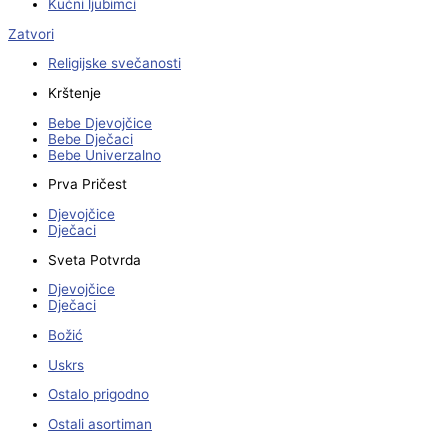
Kućni ljubimci
Zatvori
Religijske svečanosti
Krštenje
Bebe Djevojčice
Bebe Dječaci
Bebe Univerzalno
Prva Pričest
Djevojčice
Dječaci
Sveta Potvrda
Djevojčice
Dječaci
Božić
Uskrs
Ostalo prigodno
Ostali asortiman