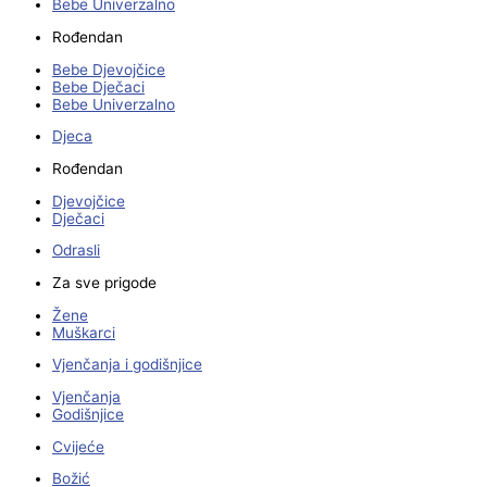
Bebe Univerzalno
Rođendan
Bebe Djevojčice
Bebe Dječaci
Bebe Univerzalno
Djeca
Rođendan
Djevojčice
Dječaci
Odrasli
Za sve prigode
Žene
Muškarci
Vjenčanja i godišnjice
Vjenčanja
Godišnjice
Cvijeće
Božić