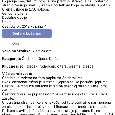
Uključuje ime, datum, broj i sl. na prednjoj stranici a na unutarnjoj
stranici Vašu posvetu i/ili stih s podatkom koga se stavlja u potpis.
Cijena usluge je 2,50 €/kom.
Osnovna cijena
Dodatne opcije
Ukupno
Čestitka br. 2518 količina
Dodaj u košaricu
Opis
Veličina čestitke:
20 * 20 cm
Kategorija:
Čestitke, Djeca, Dječaci
Ključne riječi:
dječak, rođendan, gitara, pjesma, glazba
Više o proizvodu:
Čestitka je rađena na foto papiru sa 3d detaljima.
Svaki elemenat ručno je izrezan i ljepljen sa 3d jastučić-ljepilima.
Čestitku je moguće personalizirati na prednjoj stranici (ime, broj,
datum…).
Čestitka dolazi sa pripadajućom kuvertom u celofan vrećici radi
zaštite.
Unutrašnja stranica (koja je također od foto papira) je namijenjena
za pisanje kemijskom olovkom ili flomasterom (neće se razmazati).
Prilikom stavljanja čestitke u kuvertu, istu je potrebno licem
okrenuti prema unutrašnjosti kuverte radi možebitnog oštećenja 3d