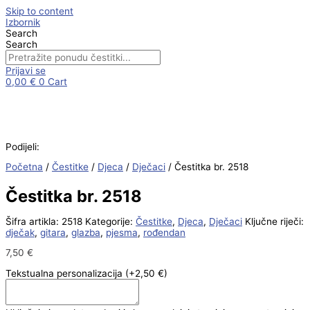
Skip to content
Izbornik
Search
Search
Prijavi se
0,00
€
0
Cart
Podijeli:
Početna
/
Čestitke
/
Djeca
/
Dječaci
/ Čestitka br. 2518
Čestitka br. 2518
Šifra artikla:
2518
Kategorije:
Čestitke
,
Djeca
,
Dječaci
Ključne riječi:
dječak
,
gitara
,
glazba
,
pjesma
,
rođendan
7,50
€
Tekstualna personalizacija
(+2,50 €)