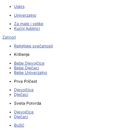
Uskrs
Univerzalno
Za male i velike
Kućni ljubimci
Zatvori
Religijske svečanosti
Krštenje
Bebe Djevojčice
Bebe Dječaci
Bebe Univerzalno
Prva Pričest
Djevojčice
Dječaci
Sveta Potvrda
Djevojčice
Dječaci
Božić