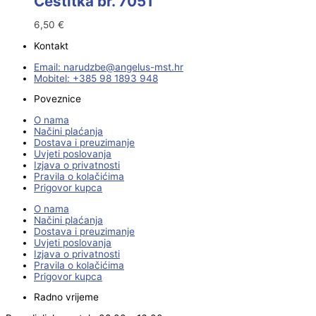
Čestitka br. 7051
6,50
€
Kontakt
Email:
@ebzduran
rh.tsm-sulegna
Mobitel: +385 98 1893 948
Poveznice
O nama
Načini plaćanja
Dostava i preuzimanje
Uvjeti poslovanja
Izjava o privatnosti
Pravila o kolačićima
Prigovor kupca
O nama
Načini plaćanja
Dostava i preuzimanje
Uvjeti poslovanja
Izjava o privatnosti
Pravila o kolačićima
Prigovor kupca
Radno vrijeme