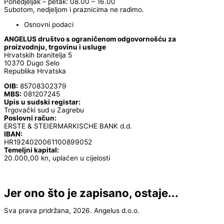
Ponedjeljak – petak: 08.00 – 16.00
Subotom, nedjeljom i praznicima ne radimo.
Osnovni podaci
ANGELUS društvo s ograničenom odgovornošću za
proizvodnju, trgovinu i usluge
Hrvatskih branitelja 5
10370 Dugo Selo
Republika Hrvatska
OIB:
85708302379
MBS:
081207245
Upis u sudski registar:
Trgovački sud u Zagrebu
Poslovni račun:
ERSTE & STEIERMARKISCHE BANK d.d.
IBAN:
HR1924020061100899052
Temeljni kapital:
20.000,00 kn, uplaćen u cijelosti
Jer ono što je zapisano, ostaje...
Sva prava pridržana, 2026. Angelus d.o.o.