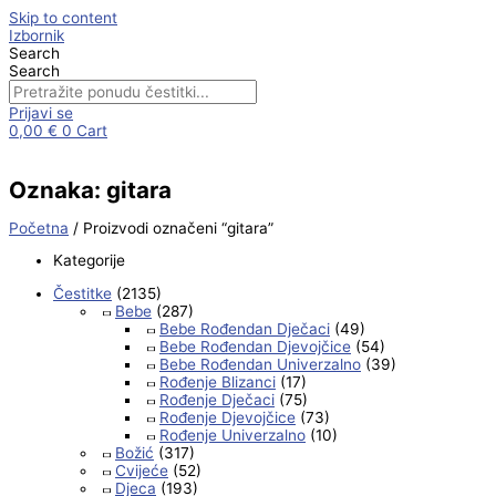
Skip to content
Izbornik
Search
Search
Prijavi se
0,00
€
0
Cart
Oznaka: gitara
Početna
/ Proizvodi označeni “gitara”
Kategorije
Čestitke
(2135)
Bebe
(287)
Bebe Rođendan Dječaci
(49)
Bebe Rođendan Djevojčice
(54)
Bebe Rođendan Univerzalno
(39)
Rođenje Blizanci
(17)
Rođenje Dječaci
(75)
Rođenje Djevojčice
(73)
Rođenje Univerzalno
(10)
Božić
(317)
Cvijeće
(52)
Djeca
(193)