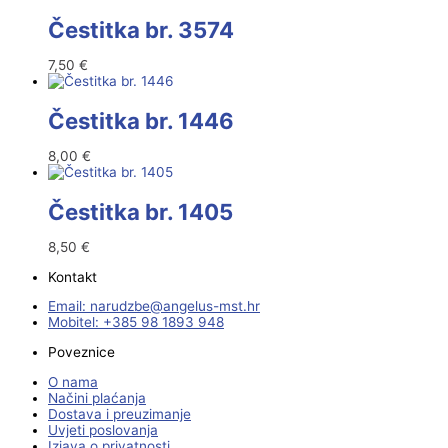
Čestitka br. 3574
7,50
€
Čestitka br. 1446
8,00
€
Čestitka br. 1405
8,50
€
Kontakt
Email:
@ebzduran
rh.tsm-sulegna
Mobitel: +385 98 1893 948
Poveznice
O nama
Načini plaćanja
Dostava i preuzimanje
Uvjeti poslovanja
Izjava o privatnosti