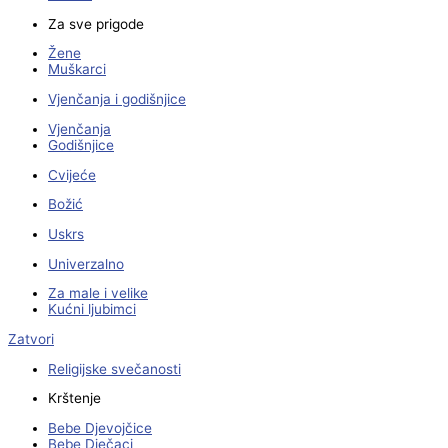
Za sve prigode
Žene
Muškarci
Vjenčanja i godišnjice
Vjenčanja
Godišnjice
Cvijeće
Božić
Uskrs
Univerzalno
Za male i velike
Kućni ljubimci
Zatvori
Religijske svečanosti
Krštenje
Bebe Djevojčice
Bebe Dječaci