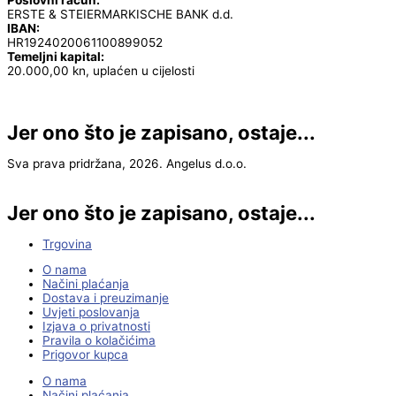
ERSTE & STEIERMARKISCHE BANK d.d.
IBAN:
HR1924020061100899052
Temeljni kapital:
20.000,00 kn, uplaćen u cijelosti
Jer ono što je zapisano, ostaje...
Sva prava pridržana, 2026. Angelus d.o.o.
Jer ono što je zapisano, ostaje...
Trgovina
O nama
Načini plaćanja
Dostava i preuzimanje
Uvjeti poslovanja
Izjava o privatnosti
Pravila o kolačićima
Prigovor kupca
O nama
Načini plaćanja