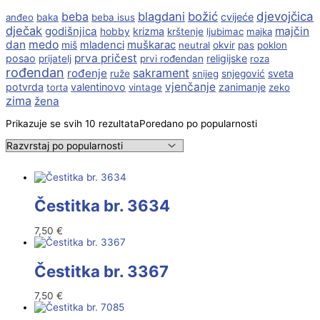
beba
blagdani
božić
djevojčica
cvijeće
anđeo
baka
beba isus
dječak
godišnjica
majčin
krizma
hobby
krštenje
ljubimac
majka
dan
medo
muškarac
miš
mladenci
neutral
okvir
pas
poklon
prva pričest
posao
religijske
prijatelj
prvi rođendan
roza
rođendan
sakrament
rođenje
sveta
ruže
snijeg
snjegović
vjenčanje
potvrda
valentinovo
zanimanje
torta
vintage
zeko
zima
žena
Prikazuje se svih 10 rezultata
Poredano po popularnosti
Čestitka br. 3634
7,50
€
Čestitka br. 3367
7,50
€