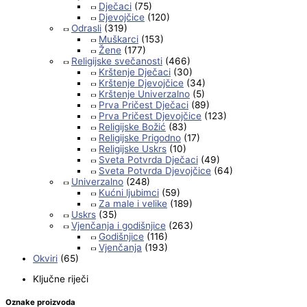
Dječaci
(75)
Djevojčice
(120)
Odrasli
(319)
Muškarci
(153)
Žene
(177)
Religijske svečanosti
(466)
Krštenje Dječaci
(30)
Krštenje Djevojčice
(34)
Krštenje Univerzalno
(5)
Prva Pričest Dječaci
(89)
Prva Pričest Djevojčice
(123)
Religijske Božić
(83)
Religijske Prigodno
(17)
Religijske Uskrs
(10)
Sveta Potvrda Dječaci
(49)
Sveta Potvrda Djevojčice
(64)
Univerzalno
(248)
Kućni ljubimci
(59)
Za male i velike
(189)
Uskrs
(35)
Vjenčanja i godišnjice
(263)
Godišnjice
(116)
Vjenčanja
(193)
Okviri
(65)
Ključne riječi
Oznake proizvoda