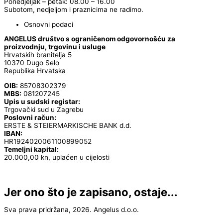
Ponedjeljak – petak: 08.00 – 16.00
Subotom, nedjeljom i praznicima ne radimo.
Osnovni podaci
ANGELUS društvo s ograničenom odgovornošću za
proizvodnju, trgovinu i usluge
Hrvatskih branitelja 5
10370 Dugo Selo
Republika Hrvatska
OIB:
85708302379
MBS:
081207245
Upis u sudski registar:
Trgovački sud u Zagrebu
Poslovni račun:
ERSTE & STEIERMARKISCHE BANK d.d.
IBAN:
HR1924020061100899052
Temeljni kapital:
20.000,00 kn, uplaćen u cijelosti
Jer ono što je zapisano, ostaje...
Sva prava pridržana, 2026. Angelus d.o.o.