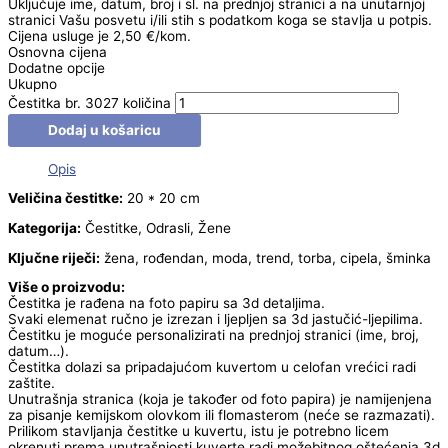
Uključuje ime, datum, broj i sl. na prednjoj stranici a na unutarnjoj
stranici Vašu posvetu i/ili stih s podatkom koga se stavlja u potpis.
Cijena usluge je 2,50 €/kom.
Osnovna cijena
Dodatne opcije
Ukupno
Čestitka br. 3027 količina
Dodaj u košaricu
Opis
Veličina čestitke:
20 * 20 cm
Kategorija:
Čestitke, Odrasli, Žene
Ključne riječi:
žena, rođendan, moda, trend, torba, cipela, šminka
Više o proizvodu:
Čestitka je rađena na foto papiru sa 3d detaljima.
Svaki elemenat ručno je izrezan i ljepljen sa 3d jastučić-ljepilima.
Čestitku je moguće personalizirati na prednjoj stranici (ime, broj,
datum…).
Čestitka dolazi sa pripadajućom kuvertom u celofan vrećici radi
zaštite.
Unutrašnja stranica (koja je također od foto papira) je namijenjena
za pisanje kemijskom olovkom ili flomasterom (neće se razmazati).
Prilikom stavljanja čestitke u kuvertu, istu je potrebno licem
okrenuti prema unutrašnjosti kuverte radi možebitnog oštećenja 3d