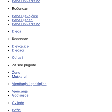
Bebe Univerzalno
Rođendan
Bebe Djevojčice
Bebe Dječaci
Bebe Univerzalno
Djeca
Rođendan
Djevojčice
Dječaci
Odrasli
Za sve prigode
Žene
Muškarci
Vjenčanja i godišnjice
Vjenčanja
Godišnjice
Cvijeće
Božić