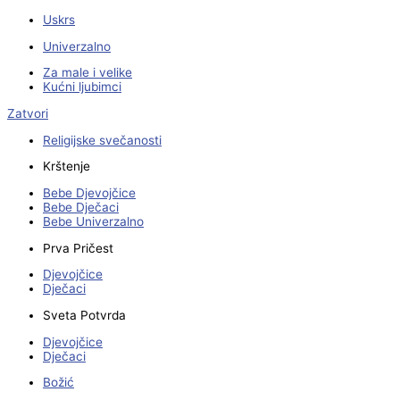
Uskrs
Univerzalno
Za male i velike
Kućni ljubimci
Zatvori
Religijske svečanosti
Krštenje
Bebe Djevojčice
Bebe Dječaci
Bebe Univerzalno
Prva Pričest
Djevojčice
Dječaci
Sveta Potvrda
Djevojčice
Dječaci
Božić