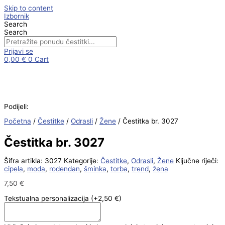
Skip to content
Izbornik
Search
Search
Prijavi se
0,00
€
0
Cart
Podijeli:
Početna
/
Čestitke
/
Odrasli
/
Žene
/ Čestitka br. 3027
Čestitka br. 3027
Šifra artikla:
3027
Kategorije:
Čestitke
,
Odrasli
,
Žene
Ključne riječi:
cipela
,
moda
,
rođendan
,
šminka
,
torba
,
trend
,
žena
7,50
€
Tekstualna personalizacija
(+2,50 €)