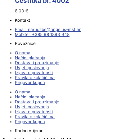
Čestitka br. 4002
8,00
€
Kontakt
Email:
@ebzduran
rh.tsm-sulegna
Mobitel: +385 98 1893 948
Poveznice
O nama
Načini plaćanja
Dostava i preuzimanje
Uvjeti poslovanja
Izjava o privatnosti
Pravila o kolačićima
Prigovor kupca
O nama
Načini plaćanja
Dostava i preuzimanje
Uvjeti poslovanja
Izjava o privatnosti
Pravila o kolačićima
Prigovor kupca
Radno vrijeme